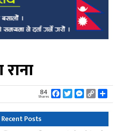
 राना
Facebook
Twitter
Messenger
Copy
Share
84
Shares
Link
Recent Posts