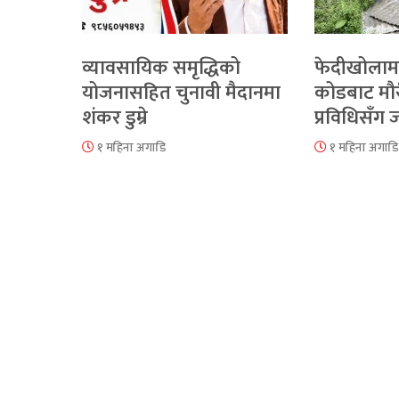
व्यावसायिक समृद्धिको
फेदीखोलाम
योजनासहित चुनावी मैदानमा
कोडबाट मौ
शंकर डुम्रे
प्रविधिसँग
१ महिना अगाडि
१ महिना अगाडि