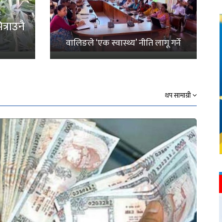
्राउनै
वालिङले ‘एक स्वास्थ्य’ नीति लागू गर्ने
थप सामाग्री