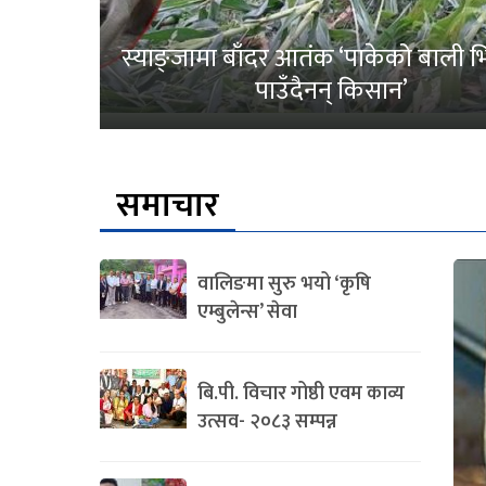
स्याङ्जामा बाँदर आतंक ‘पाकेको बाली भित
पाउँदैनन् किसान’
समाचार
वालिङमा सुरु भयो ‘कृषि
एम्बुलेन्स’ सेवा
बि.पी. विचार गोष्ठी एवम काव्य
उत्सव- २०८३ सम्पन्न