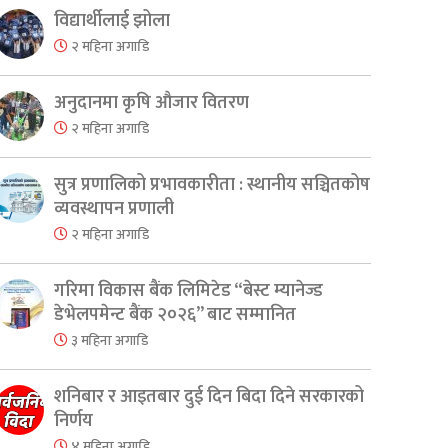
er
are
विद्यार्थीलाई झोला
२ महिना अगाडि
अनुदानमा कृषि औजार वितरण
२ महिना अगाडि
सुत्र प्रणालिको प्रभावकारीता : स्थानीय सञ्चितकोष
व्यवस्थापन प्रणाली
२ महिना अगाडि
गरिमा विकास बैंक लिमिटेड “बेस्ट म्यानेज्ड
डेभेलपमेन्ट बैंक २०२६” बाट सम्मानित
३ महिना अगाडि
शनिबार र आइतबार दुई दिन बिदा दिने सरकारको
निर्णय
४ महिना अगाडि