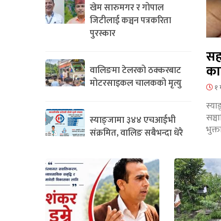
खेम सारुमगर र गोपाल
जिटीलाई कञ्चन पत्रकरिता
पुरस्कार
सह
का
वालिङमा टेलरको ठक्करबाट
मोटरसाइकल चालकको मृत्यु
१ 
स्या
सञ्
स्याङ्जामा ३४४ एचआईभी
भुक्
संक्रमित, वालिङ सबैभन्दा धेरै