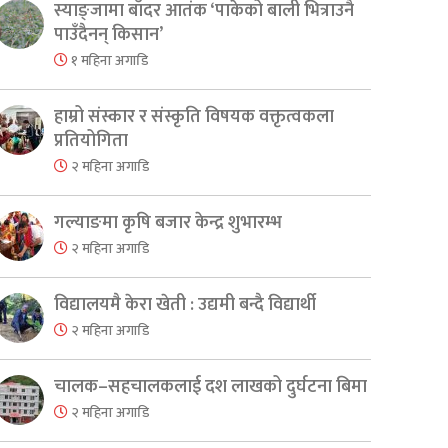
स्याङ्जामा बाँदर आतंक ‘पाकेको बाली भित्राउनै
पाउँदैनन् किसान’
१ महिना अगाडि
हाम्रो संस्कार र संस्कृति विषयक वक्तृत्वकला
प्रतियोगिता
२ महिना अगाडि
गल्याङमा कृषि बजार केन्द्र शुभारम्भ
२ महिना अगाडि
विद्यालयमै केरा खेती : उद्यमी बन्दै विद्यार्थी
२ महिना अगाडि
चालक–सहचालकलाई दश लाखको दुर्घटना बिमा
२ महिना अगाडि