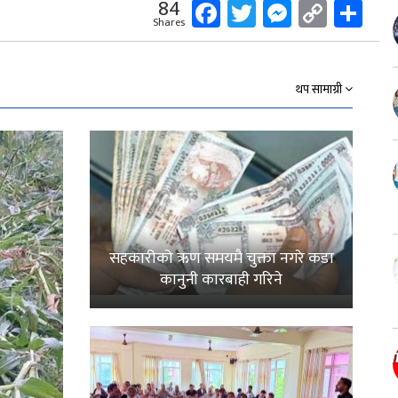
Facebook
Twitter
Messeng
Copy
Sh
84
Shares
Link
थप सामाग्री
सहकारीको ऋण समयमै चुक्ता नगरे कडा
कानुनी कारबाही गरिने