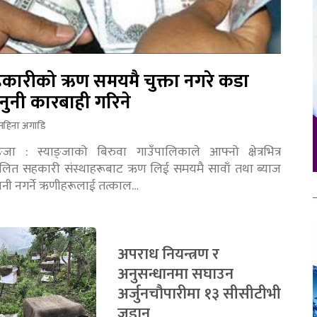
कारीको ऋण समयमै चुक्ता नगरे कडा
नुनी कारबाही गरिने
महिना अगाडि
ङ्जा : स्याङ्जाको बिरुवा गाउँपालिकाले आफ्नो क्षेत्रभित्र
चालित सहकारी संस्थाहरूबाट ऋण लिई समयमै सावाँ तथा ब्याज
तानी नगर्ने ऋणीहरूलाई तत्काल…
अपराध नियन्त्रण र
अनुसन्धानमा सघाउन
अर्जुनचौपारीमा १३ सीसीटीभी
जडान