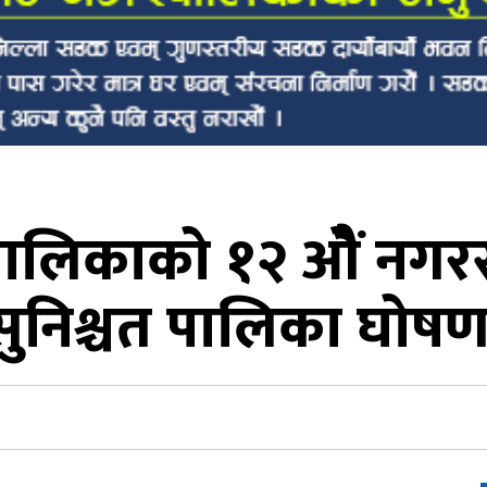
लिकाको १२ ओैं नगरस
सुनिश्चत पालिका घोषण