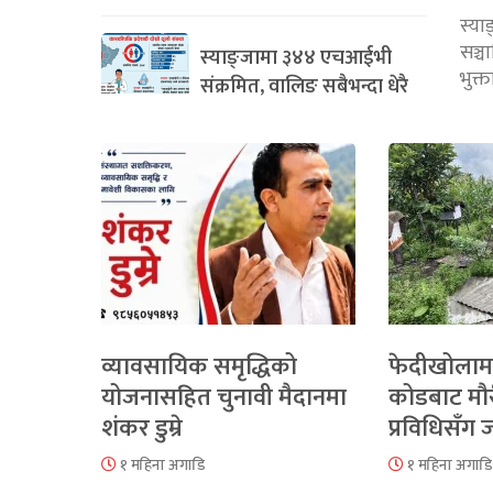
स्या
सञ्
स्याङ्जामा ३४४ एचआईभी
भुक्
संक्रमित, वालिङ सबैभन्दा धेरै
व्यावसायिक समृद्धिको
फेदीखोलाम
योजनासहित चुनावी मैदानमा
कोडबाट मौ
शंकर डुम्रे
प्रविधिसँग
१ महिना अगाडि
१ महिना अगाडि