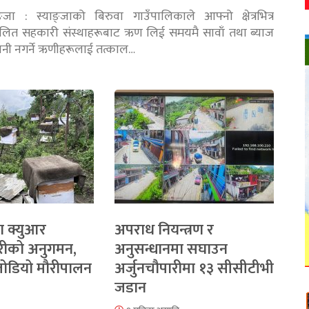
ङ्जा : स्याङ्जाको बिरुवा गाउँपालिकाले आफ्नो क्षेत्रभित्र
चालित सहकारी संस्थाहरूबाट ऋण लिई समयमै सावाँ तथा ब्याज
तानी नगर्ने ऋणीहरूलाई तत्काल…
ा क्युआर
अपराध नियन्त्रण र
रीको अनुगमन,
अनुसन्धानमा सघाउन
 जोडियो मौरीपालन
अर्जुनचौपारीमा १३ सीसीटीभी
जडान