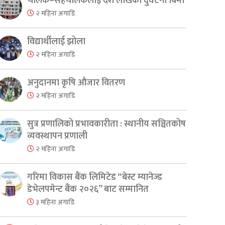
चालक–सहचालकलाई दश लाखको दुर्घटना बिमा
२ महिना अगाडि
विद्यार्थीलाई झोला
२ महिना अगाडि
अनुदानमा कृषि औजार वितरण
२ महिना अगाडि
सुत्र प्रणालिको प्रभावकारीता : स्थानीय सञ्चितकोष
व्यवस्थापन प्रणाली
२ महिना अगाडि
गरिमा विकास बैंक लिमिटेड “बेस्ट म्यानेज्ड
डेभेलपमेन्ट बैंक २०२६” बाट सम्मानित
३ महिना अगाडि