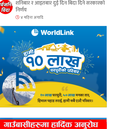
शनिबार र आइतबार दुई दिन बिदा दिने सरकारको
निर्णय
४ महिना अगाडि
er
are