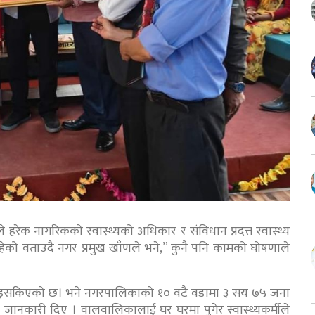
 हरेक नागरिकको स्वास्थ्यको अधिकार र संविधान प्रदत्त स्वास्थ्य
हेको वताउदै नगर प्रमुख खाँणले भने,” कुनै पनि कामको घोषणाले
ाइसकिएको छ। भने नगरपालिकाको १० वटै वडामा ३ सय ७५ जना
े जानकारी दिए । वालवालिकालाई घर घरमा पुगेर स्वास्थ्यकर्मीले