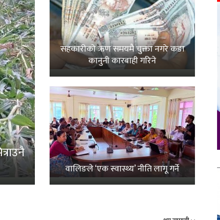
सहकारीको ऋण समयमै चुक्ता नगरे कडा
कानुनी कारबाही गरिने
्राउनै
वालिङले ‘एक स्वास्थ्य’ नीति लागू गर्ने