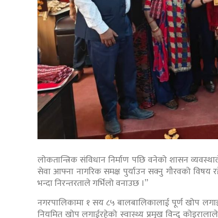
लोकतान्त्रिक संविधान निर्माण पछि वनेको शासन व्यवस्थाले
सेवा आफ्ना नागरिक समक्ष पुर्याउन सक्नु गौरवको विषय र
भन्दा निरन्तरताले गर्भिलो वनाउछ ।”
नगरपालिकामा १ सय ८५ बालबालिकालाई पूर्ण खोप लग
नियमित खोप लगाईरहेको स्वास्थ्य प्रमुख विन्दु कोइरालाल