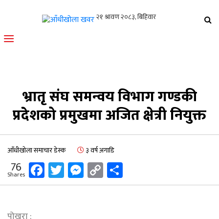
आँधीखोला खवर
मोफसलकै लोकप्रिय अनलाइन पत्रिका
भ्रातृ संघ समन्वय विभाग गण्डकी
प्रदेशको प्रमुखमा अजित क्षेत्री नियुक्त
आँधीखोला समाचार डेस्क
३ वर्ष अगाडि
Facebook
Twitter
Messenger
Copy
Share
76
Shares
Link
पोखरा :