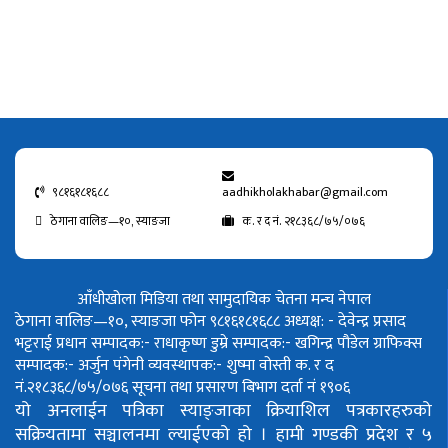
९८१६१८१६८८
aadhikholakhabar@gmail.com
ठेगाना वालिङ—१०, स्याङजा
क. र द नं. २१८३६८/७५/०७६
आँधीखोला मिडिया तथा सामुदायिक चेतना मन्च नेपाल
ठेगाना वालिङ—१०, स्याङजा फोन ९८१६१८१६८८
अध्यक्ष: - देवेन्द्र प्रसाद
भट्टराई
प्रधान सम्पादक:- राधाकृष्ण डुम्रे
सम्पादक:- खगिन्द्र पौडेल
ग्राफिक्स
सम्पादक:- अर्जुन पंगेनी
व्यवस्थापक:- शुष्मा वोस्ती
क. र द
नं.२१८३६८/७५/०७६
सूचना तथा प्रसारण बिभाग दर्ता नं १९०६
यो अनलाईन पत्रिका स्याङ्जाका क्रियाशिल पत्रकारहरुको
सक्रियतामा सञ्चालनमा ल्याईएको हो ।
हामी गण्डकी प्रदेश र ५