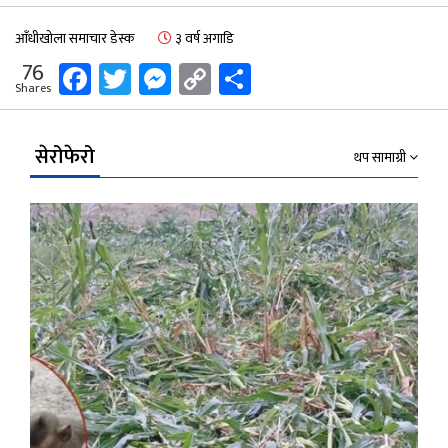
आँधीखोला समाचार डेस्क
३ वर्ष अगाडि
Facebook
Twitter
Messenger
Copy
Share
76
Shares
Link
सेरोफेरो
थप सामाग्री