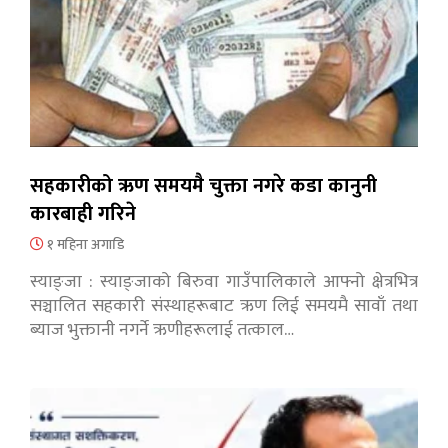
सहकारीको ऋण समयमै चुक्ता नगरे कडा कानुनी
कारबाही गरिने
१ महिना अगाडि
स्याङ्जा : स्याङ्जाको बिरुवा गाउँपालिकाले आफ्नो क्षेत्रभित्र
सञ्चालित सहकारी संस्थाहरूबाट ऋण लिई समयमै सावाँ तथा
ब्याज भुक्तानी नगर्ने ऋणीहरूलाई तत्काल…