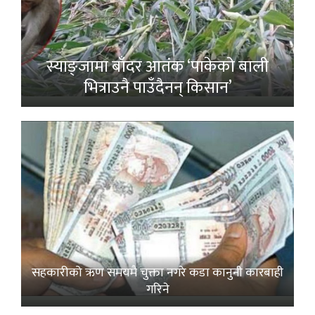
स्याङ्जामा बाँदर आतंक ‘पाकेको बाली
भित्राउनै पाउँदैनन् किसान’
सहकारीको ऋण समयमै चुक्ता नगरे कडा कानुनी कारबाही
गरिने