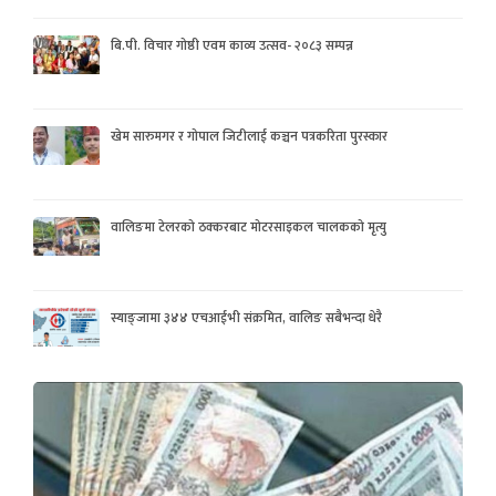
बि.पी. विचार गोष्ठी एवम काव्य उत्सव- २०८३ सम्पन्न
खेम सारुमगर र गोपाल जिटीलाई कञ्चन पत्रकरिता पुरस्कार
वालिङमा टेलरको ठक्करबाट मोटरसाइकल चालकको मृत्यु
स्याङ्जामा ३४४ एचआईभी संक्रमित, वालिङ सबैभन्दा धेरै