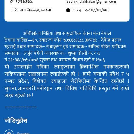
९८१६१८१६८८
aadhikholakhabar@gmail.com
ठेगाना वालिङ—१०, स्याङजा
क. र द नं. २१८३६८/७५/०७६
आँधीखोला मिडिया तथा सामुदायिक चेतना मन्च नेपाल
ठेगाना वालिङ—१०, स्याङजा फोन ९८१६१८१६८८
अध्यक्ष: - देवेन्द्र प्रसाद
भट्टराई
प्रधान सम्पादक:- राधाकृष्ण डुम्रे
सम्पादक:- खगिन्द्र पौडेल
ग्राफिक्स
सम्पादक:- अर्जुन पंगेनी
व्यवस्थापक:- शुष्मा वोस्ती
क. र द
नं.२१८३६८/७५/०७६
सूचना तथा प्रसारण बिभाग दर्ता नं १९०६
यो अनलाईन पत्रिका स्याङ्जाका क्रियाशिल पत्रकारहरुको
सक्रियतामा सञ्चालनमा ल्याईएको हो ।
हामी गण्डकी प्रदेश र ५
नम्बर प्रदेश, विशेषत: स्याङ्जा सेरोफेरोमा केन्द्रित रहनेछौ !
सुचना,जानकारी,मनोरञ्जन तथा विविध गतिविधि प्रस्तुत गर्ने हाम्रो
लक्ष्य रहेको छ !
============
जोडिनुहोस