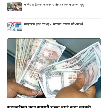
वालिङमा टेलरको ठक्करबाट मोटरसाइकल चालकको मृत्यु
स्याङ्जामा ३४४ एचआईभी संक्रमित, वालिङ सबैभन्दा धेरै
सहकारीको ऋण समयमै चुक्ता नगरे कडा कानुनी