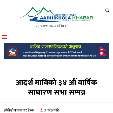
आँधीखोला खवर
मोफसलकै लोकप्रिय अनलाइन पत्रिका
आदर्श माविको ३४ औं वार्षिक
साधारण सभा सम्पन्न
आँधीखोला समाचार डेस्क
३ वर्ष अगाडि