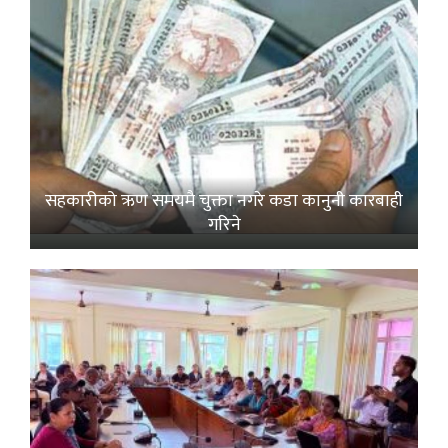
सहकारीको ऋण समयमै चुक्ता नगरे कडा कानुनी कारबाही
गरिने