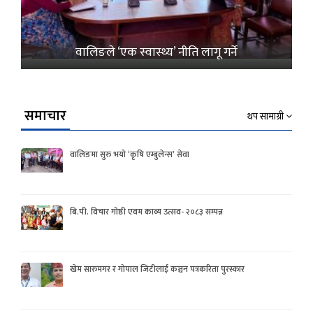
वालिङले ‘एक स्वास्थ्य’ नीति लागू गर्ने
समाचार
थप सामाग्री
वालिङमा सुरु भयो ‘कृषि एम्बुलेन्स’ सेवा
बि.पी. विचार गोष्ठी एवम काव्य उत्सव- २०८३ सम्पन्न
खेम सारुमगर र गोपाल जिटीलाई कञ्चन पत्रकरिता पुरस्कार