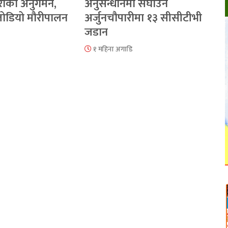
रीको अनुगमन,
अनुसन्धानमा सघाउन
 जोडियो मौरीपालन
अर्जुनचौपारीमा १३ सीसीटीभी
जडान
१ महिना अगाडि