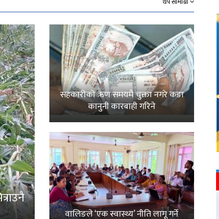
थप सामाग्री
सहकारीको ऋण समयमै चुक्ता नगरे कडा
कानुनी कारबाही गरिने
्राउनै
वालिङले ‘एक स्वास्थ्य’ नीति लागू गर्ने