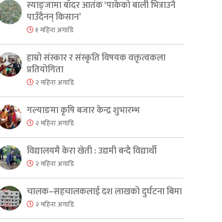
स्याङ्जामा बाँदर आतंक ‘पाकेको बाली भित्राउनै
पाउँदैनन् किसान’
१ महिना अगाडि
हाम्रो संस्कार र संस्कृति विषयक वक्तृत्वकला
प्रतियोगिता
२ महिना अगाडि
गल्याङमा कृषि बजार केन्द्र शुभारम्भ
२ महिना अगाडि
विद्यालयमै केरा खेती : उद्यमी बन्दै विद्यार्थी
२ महिना अगाडि
चालक–सहचालकलाई दश लाखको दुर्घटना बिमा
२ महिना अगाडि