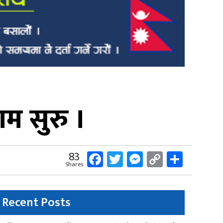
म सुरु ।
Facebook
Twitter
Messenger
Copy
Share
83
Shares
Link
Recent Posts