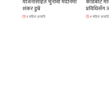
योजनासहित चुनावी मैदानमा
कोडबाट मौ
शंकर डुम्रे
प्रविधिसँग
१ महिना अगाडि
१ महिना अगाडि