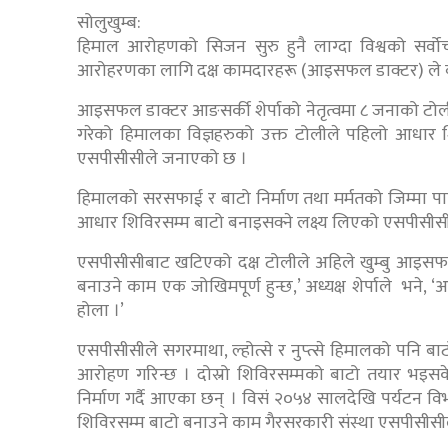
सोलुखुम्ब:
हिमाल आरोहणको सिजन सुरु हुनै लाग्दा विश्वको सर्
आरोहरणका लागि दक्ष कामदारहरू (आइसफल डाक्टर) ले बा
आइसफल डाक्टर आङसर्की शेर्पाको नेतृत्वमा ८ जनाको टोल
गरेको हिमालका विज्ञहरुको उक्त टोलीले पहिलो आधार श
एसपीसीसीले जनाएको छ ।
हिमालको सरसफाई र बाटो निर्माण तथा मर्मतको जिम्मा प
आधार शिविरसम्म बाटो बनाइसक्ने लक्ष्य लिएको एसपीसीसीक
एसपीसीसीबाट खटिएको दक्ष टोलीले अहिले खुम्बु आइसफलमा भ
बनाउने काम एक जोखिमपूर्ण हुन्छ,’ अध्यक्ष शेर्पाले भने
होला ।’
एसपीसीसीले सगरमाथा, ल्होत्से र नुप्त्से हिमालको पनि बाटो
आरोहण गरिन्छ । दोस्रो शिविरसम्मको बाटो तयार भइसक
निर्माण गर्दै आएका छन् । विसं २०५४ सालदेखि पर्यटन व
शिविरसम्म बाटो बनाउने काम गैरसरकारी संस्था एसपीसीसी