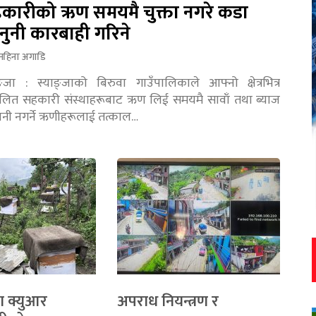
कारीको ऋण समयमै चुक्ता नगरे कडा
नुनी कारबाही गरिने
महिना अगाडि
ङ्जा : स्याङ्जाको बिरुवा गाउँपालिकाले आफ्नो क्षेत्रभित्र
चालित सहकारी संस्थाहरूबाट ऋण लिई समयमै सावाँ तथा ब्याज
तानी नगर्ने ऋणीहरूलाई तत्काल…
ा क्युआर
अपराध नियन्त्रण र