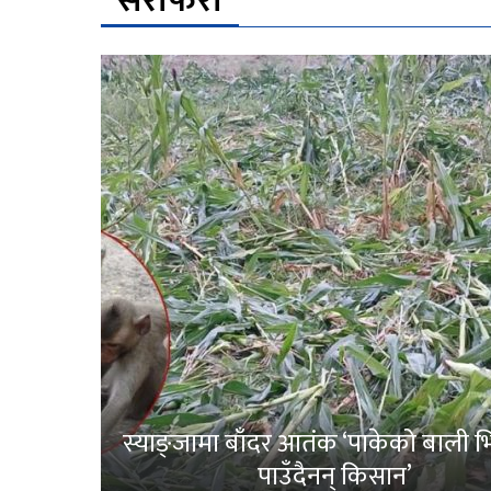
सेरोफेरो
स्याङ्जामा बाँदर आतंक ‘पाकेको बाली भित
पाउँदैनन् किसान’