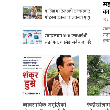
सह
का
वालिङमा टेलरको ठक्करबाट
मोटरसाइकल चालकको मृत्यु
१ 
स्या
सञ्
स्याङ्जामा ३४४ एचआईभी
भुक्
संक्रमित, वालिङ सबैभन्दा धेरै
व्यावसायिक समृद्धिको
फेदीखोलाम