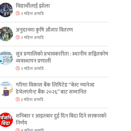
विद्यार्थीलाई झोला
२ महिना अगाडि
अनुदानमा कृषि औजार वितरण
२ महिना अगाडि
सुत्र प्रणालिको प्रभावकारीता : स्थानीय सञ्चितकोष
व्यवस्थापन प्रणाली
२ महिना अगाडि
गरिमा विकास बैंक लिमिटेड “बेस्ट म्यानेज्ड
डेभेलपमेन्ट बैंक २०२६” बाट सम्मानित
३ महिना अगाडि
er
are
शनिबार र आइतबार दुई दिन बिदा दिने सरकारको
निर्णय
४ महिना अगाडि