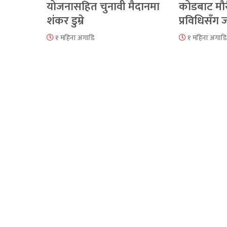
योजनासहित चुनावी मैदानमा
कोडबाट मौ
शंकर डुम्रे
प्रविधिसँग
१ महिना अगाडि
१ महिना अगाडि