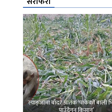
सेरोफेरो
स्याङ्जामा बाँदर आतंक ‘पाकेको बाली भित
पाउँदैनन् किसान’