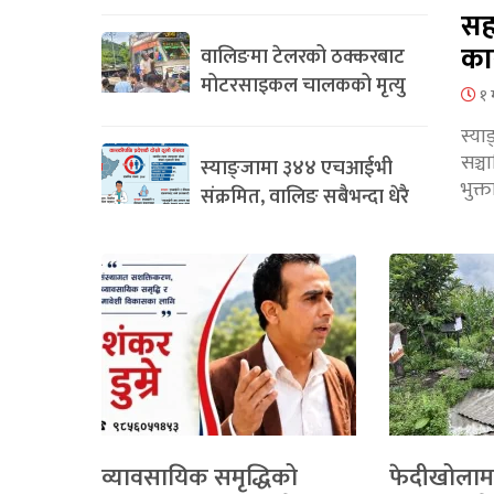
सह
का
वालिङमा टेलरको ठक्करबाट
मोटरसाइकल चालकको मृत्यु
१ 
स्या
सञ्
स्याङ्जामा ३४४ एचआईभी
भुक्
संक्रमित, वालिङ सबैभन्दा धेरै
व्यावसायिक समृद्धिको
फेदीखोलाम