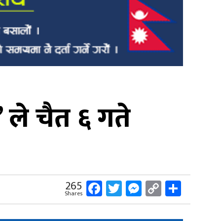
’ ले चैत ६ गते
Facebook
Twitter
Messenger
Copy
Share
265
Shares
Link