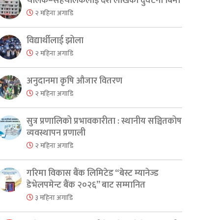
चालक–सहचालकलाई दश लाखको दुर्घटना बिमा
२ महिना अगाडि
विद्यार्थीलाई झोला
२ महिना अगाडि
अनुदानमा कृषि औजार वितरण
२ महिना अगाडि
सुत्र प्रणालिको प्रभावकारीता : स्थानीय सञ्चितकोष
व्यवस्थापन प्रणाली
२ महिना अगाडि
गरिमा विकास बैंक लिमिटेड “बेस्ट म्यानेज्ड
डेभेलपमेन्ट बैंक २०२६” बाट सम्मानित
३ महिना अगाडि