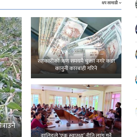
थप सामाग्री
सहकारीको ऋण समयमै चुक्ता नगरे कडा
कानुनी कारबाही गरिने
्राउनै
वालिङले ‘एक स्वास्थ्य’ नीति लागू गर्ने