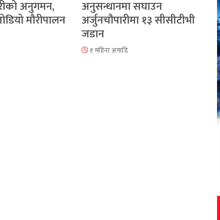
रीको अनुगमन,
अनुसन्धानमा सघाउन
 जोडियो मौरीपालन
अर्जुनचौपारीमा १३ सीसीटीभी
जडान
१ महिना अगाडि