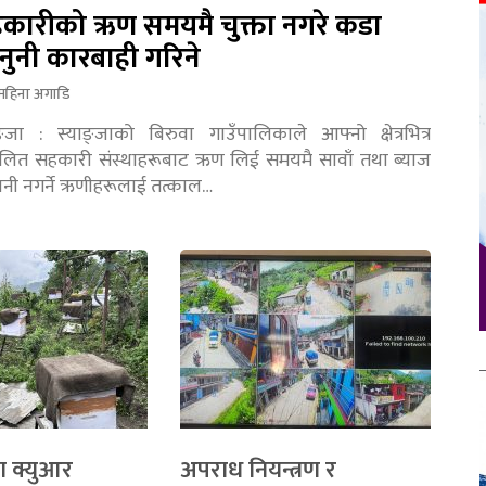
कारीको ऋण समयमै चुक्ता नगरे कडा
नुनी कारबाही गरिने
महिना अगाडि
ङ्जा : स्याङ्जाको बिरुवा गाउँपालिकाले आफ्नो क्षेत्रभित्र
चालित सहकारी संस्थाहरूबाट ऋण लिई समयमै सावाँ तथा ब्याज
तानी नगर्ने ऋणीहरूलाई तत्काल…
ा क्युआर
अपराध नियन्त्रण र