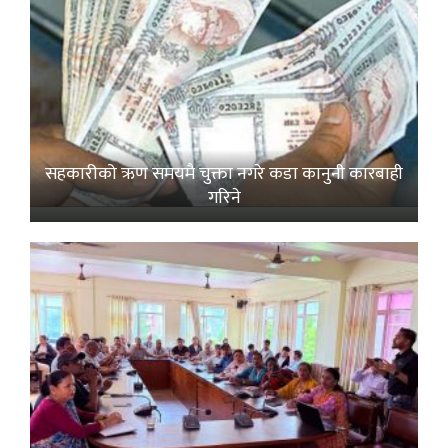
सहकारीको ऋण समयमै चुक्ता नगरे कडा कानुनी कारबाही
गरिने