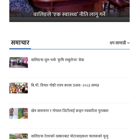
वालिङले ‘एक स्वास्थ्य’ नीति लागू गर्ने
समाचार
थप सामाग्री
वालिङमा सुरु भयो ‘कृषि एम्बुलेन्स’ सेवा
बि.पी. विचार गोष्ठी एवम काव्य उत्सव- २०८३ सम्पन्न
खेम सारुमगर र गोपाल जिटीलाई कञ्चन पत्रकरिता पुरस्कार
वालिङमा टेलरको ठक्करबाट मोटरसाइकल चालकको मृत्यु