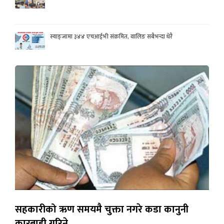
स्याङ्जामा ३४४ एचआईभी संक्रमित, वालिङ सबैभन्दा धेरै
सहकारीको ऋण समयमै चुक्ता नगरे कडा कानुनी
कारबाही गरिने