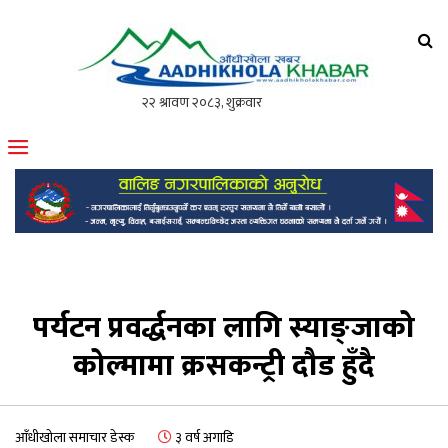
आँधीखोला खवर
मोफसलकै लोकप्रिय अनलाइन पत्रिका
पर्यटन प्रवर्द्धनका लागि स्याङ्जाको
कोल्मामा क्रसकन्ट्री दौड हुँदै
आँधीखोला समाचार डेस्क
३ वर्ष अगाडि