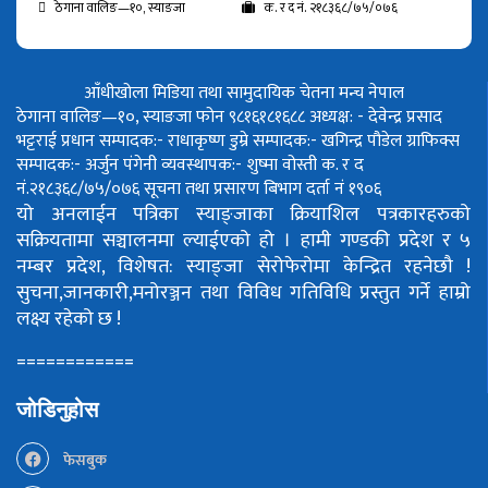
ठेगाना वालिङ—१०, स्याङजा
क. र द नं. २१८३६८/७५/०७६
आँधीखोला मिडिया तथा सामुदायिक चेतना मन्च नेपाल
ठेगाना वालिङ—१०, स्याङजा फोन ९८१६१८१६८८
अध्यक्ष: - देवेन्द्र प्रसाद
भट्टराई
प्रधान सम्पादक:- राधाकृष्ण डुम्रे
सम्पादक:- खगिन्द्र पौडेल
ग्राफिक्स
सम्पादक:- अर्जुन पंगेनी
व्यवस्थापक:- शुष्मा वोस्ती
क. र द
नं.२१८३६८/७५/०७६
सूचना तथा प्रसारण बिभाग दर्ता नं १९०६
यो अनलाईन पत्रिका स्याङ्जाका क्रियाशिल पत्रकारहरुको
सक्रियतामा सञ्चालनमा ल्याईएको हो ।
हामी गण्डकी प्रदेश र ५
नम्बर प्रदेश, विशेषत: स्याङ्जा सेरोफेरोमा केन्द्रित रहनेछौ !
सुचना,जानकारी,मनोरञ्जन तथा विविध गतिविधि प्रस्तुत गर्ने हाम्रो
लक्ष्य रहेको छ !
============
जोडिनुहोस
फेसबुक