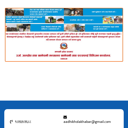
९८१६१८१६८८
aadhikholakhabar@gmail.com