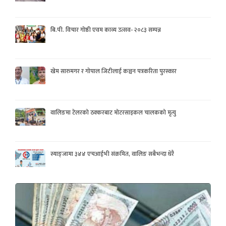
बि.पी. विचार गोष्ठी एवम काव्य उत्सव- २०८३ सम्पन्न
खेम सारुमगर र गोपाल जिटीलाई कञ्चन पत्रकरिता पुरस्कार
वालिङमा टेलरको ठक्करबाट मोटरसाइकल चालकको मृत्यु
स्याङ्जामा ३४४ एचआईभी संक्रमित, वालिङ सबैभन्दा धेरै