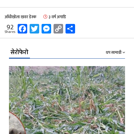
आँधीखोला खवर डेस्क
३ वर्ष अगाडि
Facebook
Twitter
Messenger
Copy
Share
92
Shares
Link
सेरोफेरो
थप सामाग्री