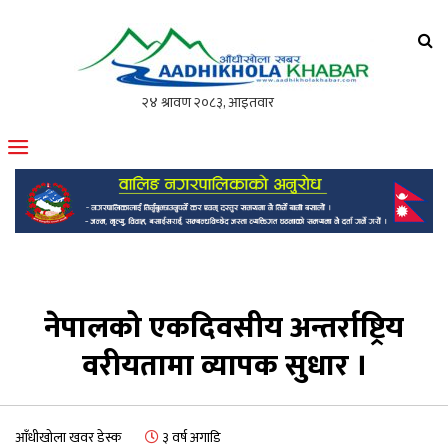
आँधीखोला खवर
मोफसलकै लोकप्रिय अनलाइन पत्रिका
नेपालको एकदिवसीय अन्तर्राष्ट्रिय
वरीयतामा व्यापक सुधार ।
आँधीखोला खवर डेस्क
३ वर्ष अगाडि