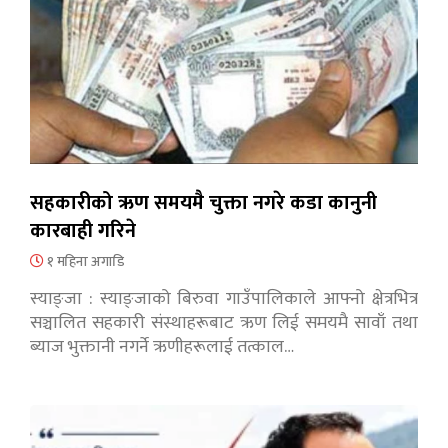
सहकारीको ऋण समयमै चुक्ता नगरे कडा कानुनी
कारबाही गरिने
१ महिना अगाडि
स्याङ्जा : स्याङ्जाको बिरुवा गाउँपालिकाले आफ्नो क्षेत्रभित्र
सञ्चालित सहकारी संस्थाहरूबाट ऋण लिई समयमै सावाँ तथा
ब्याज भुक्तानी नगर्ने ऋणीहरूलाई तत्काल…