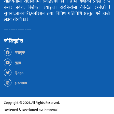
सक्रियतामा सञ्चालनमा ल्याईएको हो ।
हामी गण्डकी प्रदेश र ५
नम्बर प्रदेश, विशेषत: स्याङ्जा सेरोफेरोमा केन्द्रित रहनेछौ !
सुचना,जानकारी,मनोरञ्जन तथा विविध गतिविधि प्रस्तुत गर्ने हाम्रो
लक्ष्य रहेको छ !
============
जोडिनुहोस
फेसबुक
युटूब
ट्विटहरु
इन्स्टाग्राम
Copyright © 2021. All Rights Reserved.
Designed & Developed by:
lgmnepal