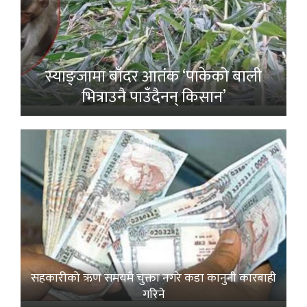
स्याङ्जामा बाँदर आतंक ‘पाकेको बाली
भित्राउनै पाउँदैनन् किसान’
सहकारीको ऋण समयमै चुक्ता नगरे कडा कानुनी कारबाही
गरिने