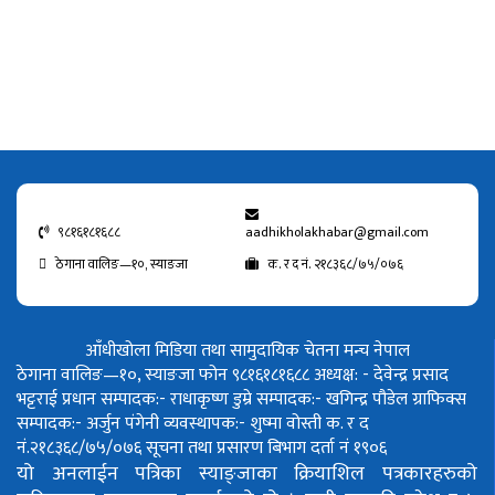
९८१६१८१६८८
aadhikholakhabar@gmail.com
ठेगाना वालिङ—१०, स्याङजा
क. र द नं. २१८३६८/७५/०७६
आँधीखोला मिडिया तथा सामुदायिक चेतना मन्च नेपाल
ठेगाना वालिङ—१०, स्याङजा फोन ९८१६१८१६८८
अध्यक्ष: - देवेन्द्र प्रसाद
भट्टराई
प्रधान सम्पादक:- राधाकृष्ण डुम्रे
सम्पादक:- खगिन्द्र पौडेल
ग्राफिक्स
सम्पादक:- अर्जुन पंगेनी
व्यवस्थापक:- शुष्मा वोस्ती
क. र द
नं.२१८३६८/७५/०७६
सूचना तथा प्रसारण बिभाग दर्ता नं १९०६
यो अनलाईन पत्रिका स्याङ्जाका क्रियाशिल पत्रकारहरुको