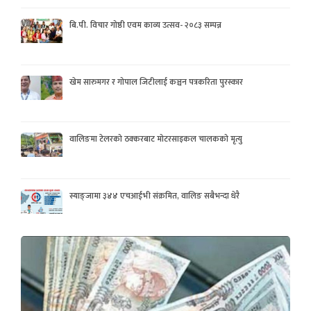
बि.पी. विचार गोष्ठी एवम काव्य उत्सव- २०८३ सम्पन्न
खेम सारुमगर र गोपाल जिटीलाई कञ्चन पत्रकरिता पुरस्कार
वालिङमा टेलरको ठक्करबाट मोटरसाइकल चालकको मृत्यु
स्याङ्जामा ३४४ एचआईभी संक्रमित, वालिङ सबैभन्दा धेरै