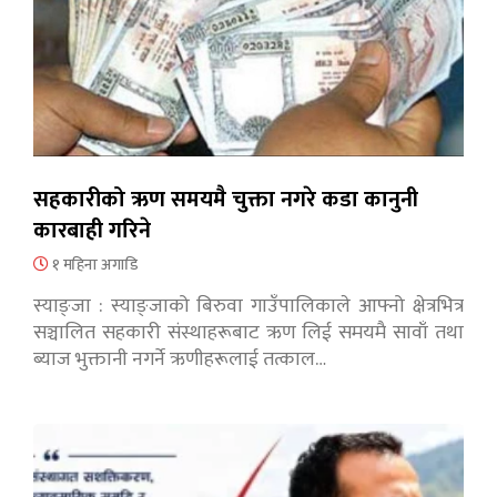
सहकारीको ऋण समयमै चुक्ता नगरे कडा कानुनी
कारबाही गरिने
१ महिना अगाडि
स्याङ्जा : स्याङ्जाको बिरुवा गाउँपालिकाले आफ्नो क्षेत्रभित्र
सञ्चालित सहकारी संस्थाहरूबाट ऋण लिई समयमै सावाँ तथा
ब्याज भुक्तानी नगर्ने ऋणीहरूलाई तत्काल…