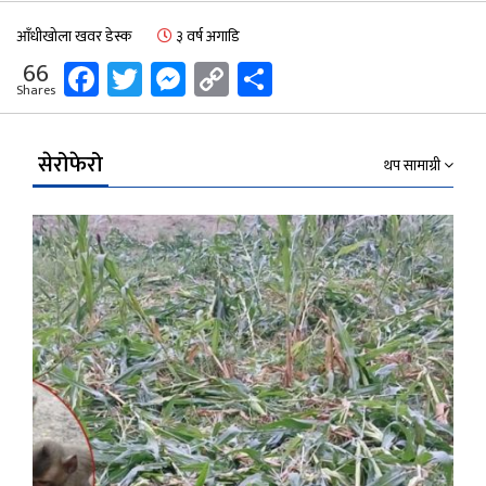
आँधीखोला खवर डेस्क
३ वर्ष अगाडि
Facebook
Twitter
Messenger
Copy
Share
66
Shares
Link
सेरोफेरो
थप सामाग्री