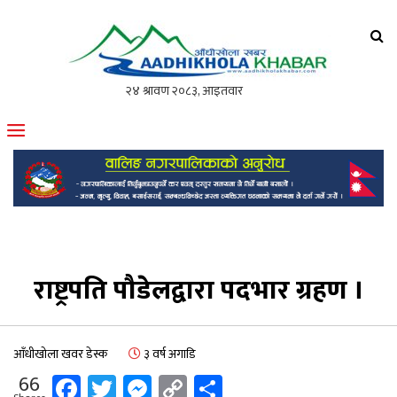
आँधीखोला खवर
मोफसलकै लोकप्रिय अनलाइन पत्रिका
राष्ट्रपति पौडेलद्वारा पदभार ग्रहण ।
आँधीखोला खवर डेस्क
३ वर्ष अगाडि
Facebook
Twitter
Messenger
Copy
Share
66