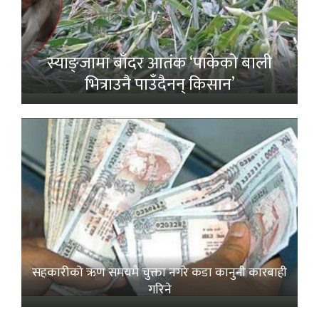
स्याङ्जामा बाँदर आतंक ‘पाकेको बाली
भित्राउनै पाउँदैनन् किसान’
सहकारीको ऋण समयमै चुक्ता नगरे कडा कानुनी कारबाही
गरिने