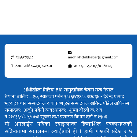
९८१६१८१६८८
aadhikholakhabar@gmail.com
ठेगाना वालिङ—१०, स्याङजा
क. र द नं. २१८३६८/७५/०७६
आँधीखोला मिडिया तथा सामुदायिक चेतना मन्च नेपाल
ठेगाना वालिङ—१०, स्याङजा फोन ९८१६१८१६८८
अध्यक्ष: - देवेन्द्र प्रसाद
भट्टराई
प्रधान सम्पादक:- राधाकृष्ण डुम्रे
सम्पादक:- खगिन्द्र पौडेल
ग्राफिक्स
सम्पादक:- अर्जुन पंगेनी
व्यवस्थापक:- शुष्मा वोस्ती
क. र द
नं.२१८३६८/७५/०७६
सूचना तथा प्रसारण बिभाग दर्ता नं १९०६
यो अनलाईन पत्रिका स्याङ्जाका क्रियाशिल पत्रकारहरुको
सक्रियतामा सञ्चालनमा ल्याईएको हो ।
हामी गण्डकी प्रदेश र ५