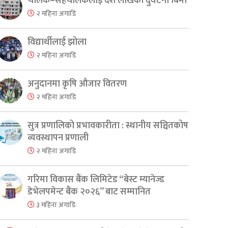
चालक–सहचालकलाई दश लाखको दुर्घटना बिमा
२ महिना अगाडि
विद्यार्थीलाई झोला
२ महिना अगाडि
अनुदानमा कृषि औजार वितरण
२ महिना अगाडि
सुत्र प्रणालिको प्रभावकारीता : स्थानीय सञ्चितकोष
व्यवस्थापन प्रणाली
२ महिना अगाडि
गरिमा विकास बैंक लिमिटेड “बेस्ट म्यानेज्ड
डेभेलपमेन्ट बैंक २०२६” बाट सम्मानित
३ महिना अगाडि
er
are