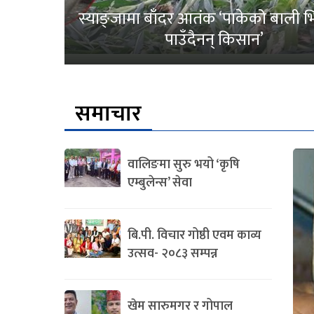
स्याङ्जामा बाँदर आतंक ‘पाकेको बाली भित
पाउँदैनन् किसान’
समाचार
वालिङमा सुरु भयो ‘कृषि
एम्बुलेन्स’ सेवा
बि.पी. विचार गोष्ठी एवम काव्य
उत्सव- २०८३ सम्पन्न
खेम सारुमगर र गोपाल