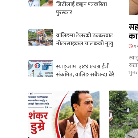
जिटीलाई कञ्चन पत्रकरिता
पुरस्कार
सह
का
वालिङमा टेलरको ठक्करबाट
मोटरसाइकल चालकको मृत्यु
१ 
स्या
सञ्
स्याङ्जामा ३४४ एचआईभी
भुक्
संक्रमित, वालिङ सबैभन्दा धेरै