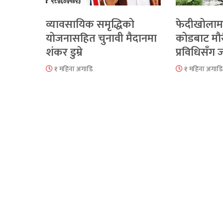
व्यावसायिक समृद्धिको
फेदीखोलाम
योजनासहित चुनावी मैदानमा
कोडबाट मौ
शंकर डुम्रे
प्रविधिसँग
१ महिना अगाडि
१ महिना अगाडि