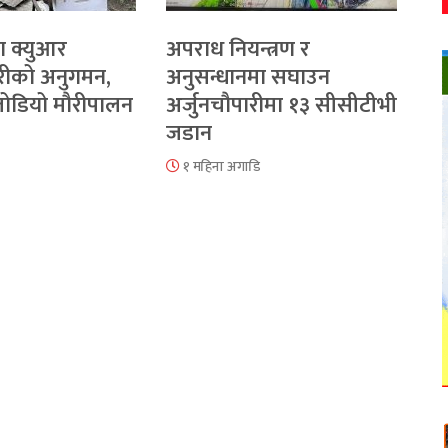
ा क्युआर
अपराध नियन्त्रण र
रीको अनुगमन,
अनुसन्धानमा सघाउन
 जोडियो मौरीपालन
अर्जुनचौपारीमा १३ सीसीटीभी
जडान
१ महिना अगाडि