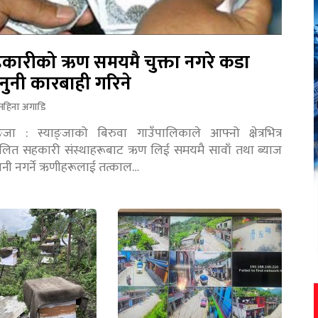
कारीको ऋण समयमै चुक्ता नगरे कडा
नुनी कारबाही गरिने
महिना अगाडि
ङ्जा : स्याङ्जाको बिरुवा गाउँपालिकाले आफ्नो क्षेत्रभित्र
चालित सहकारी संस्थाहरूबाट ऋण लिई समयमै सावाँ तथा ब्याज
तानी नगर्ने ऋणीहरूलाई तत्काल…