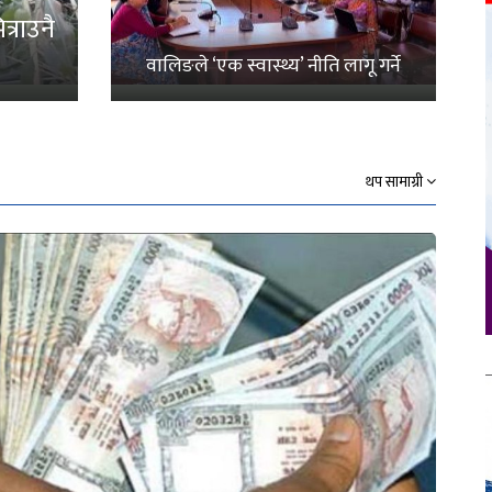
्राउनै
वालिङले ‘एक स्वास्थ्य’ नीति लागू गर्ने
थप सामाग्री