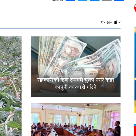
Link
थप सामाग्री
सहकारीको ऋण समयमै चुक्ता नगरे कडा
कानुनी कारबाही गरिने