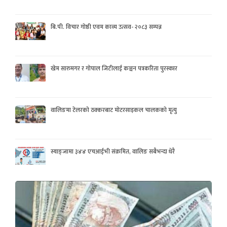
बि.पी. विचार गोष्ठी एवम काव्य उत्सव- २०८३ सम्पन्न
खेम सारुमगर र गोपाल जिटीलाई कञ्चन पत्रकरिता पुरस्कार
वालिङमा टेलरको ठक्करबाट मोटरसाइकल चालकको मृत्यु
स्याङ्जामा ३४४ एचआईभी संक्रमित, वालिङ सबैभन्दा धेरै