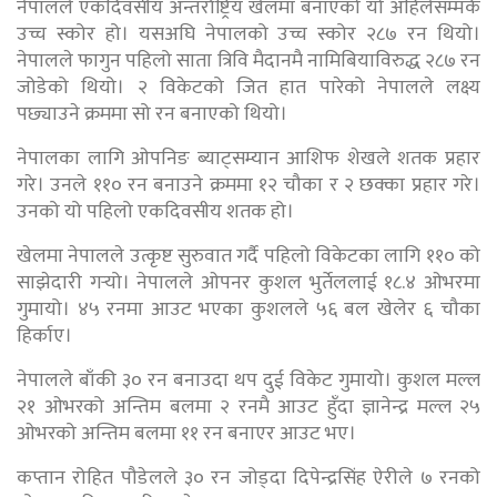
नेपालले एकदिवसीय अन्तर्राष्ट्रिय खेलमा बनाएको यो अहिलेसम्मकै
उच्च स्कोर हो। यसअघि नेपालको उच्च स्कोर २८७ रन थियो।
नेपालले फागुन पहिलो साता त्रिवि मैदानमै नामिबियाविरुद्ध २८७ रन
जोडेको थियो। २ विकेटको जित हात पारेको नेपालले लक्ष्य
पछ्याउने क्रममा सो रन बनाएको थियो।
नेपालका लागि ओपनिङ ब्याट्सम्यान आशिफ शेखले शतक प्रहार
गरे। उनले ११० रन बनाउने क्रममा १२ चौका र २ छक्का प्रहार गरे।
उनको यो पहिलो एकदिवसीय शतक हो।
खेलमा नेपालले उत्कृष्ट सुरुवात गर्दै पहिलो विकेटका लागि ११० को
साझेदारी गर्‍यो। नेपालले ओपनर कुशल भुर्तेललाई १८.४ ओभरमा
गुमायो। ४५ रनमा आउट भएका कुशलले ५६ बल खेलेर ६ चौका
हिर्काए।
नेपालले बाँकी ३० रन बनाउदा थप दुई विकेट गुमायो। कुशल मल्ल
२१ ओभरको अन्तिम बलमा २ रनमै आउट हुँदा ज्ञानेन्द्र मल्ल २५
ओभरको अन्तिम बलमा ११ रन बनाएर आउट भए।
कप्तान रोहित पौडेलले ३० रन जोड्दा दिपेन्द्रसिंह ऐरीले ७ रनको