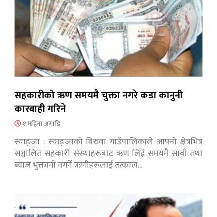
सहकारीको ऋण समयमै चुक्ता नगरे कडा कानुनी
कारबाही गरिने
१ महिना अगाडि
स्याङ्जा : स्याङ्जाको बिरुवा गाउँपालिकाले आफ्नो क्षेत्रभित्र
सञ्चालित सहकारी संस्थाहरूबाट ऋण लिई समयमै सावाँ तथा
ब्याज भुक्तानी नगर्ने ऋणीहरूलाई तत्काल…