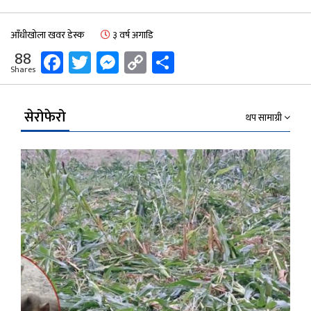
आँधीखोला खवर डेस्क
३ वर्ष अगाडि
Facebook
Twitter
Messenger
Copy
Share
88
Shares
Link
सेरोफेरो
थप सामाग्री