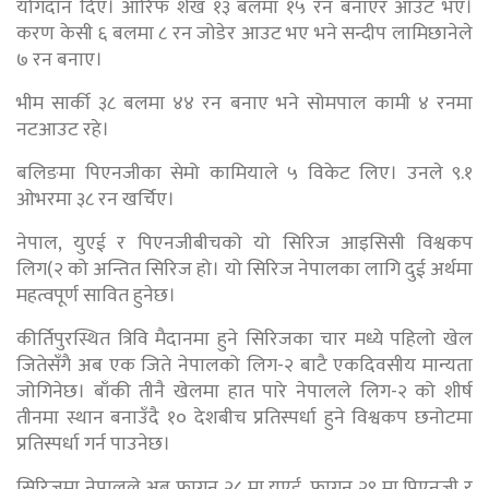
योगदान दिए। आरिफ शेख १३ बलमा १५ रन बनाएर आउट भए।
करण केसी ६ बलमा ८ रन जोडेर आउट भए भने सन्दीप लामिछानेले
७ रन बनाए।
भीम सार्की ३८ बलमा ४४ रन बनाए भने सोमपाल कामी ४ रनमा
नटआउट रहे।
बलिङमा पिएनजीका सेमो कामियाले ५ विकेट लिए। उनले ९.१
ओभरमा ३८ रन खर्चिए।
नेपाल, युएई र पिएनजीबीचको यो सिरिज आइसिसी विश्वकप
लिग(२ को अन्तित सिरिज हो। यो सिरिज नेपालका लागि दुई अर्थमा
महत्वपूर्ण सावित हुनेछ।
कीर्तिपुरस्थित त्रिवि मैदानमा हुने सिरिजका चार मध्ये पहिलो खेल
जितेसँगै अब एक जिते नेपालको लिग-२ बाटै एकदिवसीय मान्यता
जोगिनेछ। बाँकी तीनै खेलमा हात पारे नेपालले लिग-२ को शीर्ष
तीनमा स्थान बनाउँदै १० देशबीच प्रतिस्पर्धा हुने विश्वकप छनोटमा
प्रतिस्पर्धा गर्न पाउनेछ।
सिरिजमा नेपालले अब फागुन २८ मा युएई, फागुन २९ मा पिएनजी र