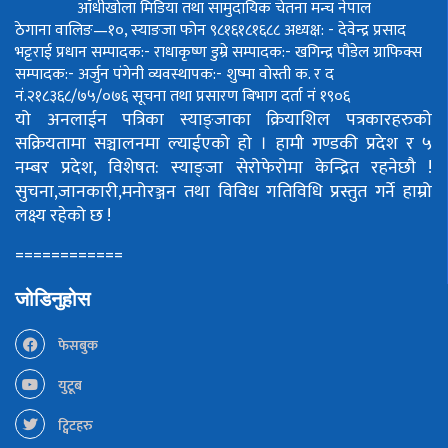
आँधीखोला मिडिया तथा सामुदायिक चेतना मन्च नेपाल
ठेगाना वालिङ—१०, स्याङजा फोन ९८१६१८१६८८
अध्यक्ष: - देवेन्द्र प्रसाद
भट्टराई
प्रधान सम्पादक:- राधाकृष्ण डुम्रे
सम्पादक:- खगिन्द्र पौडेल
ग्राफिक्स
सम्पादक:- अर्जुन पंगेनी
व्यवस्थापक:- शुष्मा वोस्ती
क. र द
नं.२१८३६८/७५/०७६
सूचना तथा प्रसारण बिभाग दर्ता नं १९०६
यो अनलाईन पत्रिका स्याङ्जाका क्रियाशिल पत्रकारहरुको
सक्रियतामा सञ्चालनमा ल्याईएको हो ।
हामी गण्डकी प्रदेश र ५
नम्बर प्रदेश, विशेषत: स्याङ्जा सेरोफेरोमा केन्द्रित रहनेछौ !
सुचना,जानकारी,मनोरञ्जन तथा विविध गतिविधि प्रस्तुत गर्ने हाम्रो
लक्ष्य रहेको छ !
============
जोडिनुहोस
फेसबुक
युटूब
ट्विटहरु