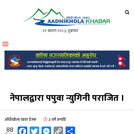
आँधीखोला खवर
मोफसलकै लोकप्रिय अनलाइन पत्रिका
नेपालद्वारा पपुवा न्युगिनी पराजित ।
आँधीखोला खवर डेस्क
३ वर्ष अगाडि
Facebook
Twitter
Messenger
Copy
Share
88