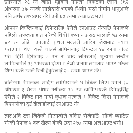
डोरिगाले २६ रन जोडे। दुईबीच पहिलो विकेटका लागि ११.२
ओभरमा ७७ रनको साझेदारी भएको थियो। यस्तै नोर्मान भानुआले
पनि अर्धशतक प्रहार गरे। उनी ६० रनमा रनआउट भए।
ओपनर किप्लिनलाई दिपेन्द्रसिंह ऐरीले रनआउट गरेपछि नेपालले
पहिलो सफलता हात पारेको थियो। कप्तान असद भालाले ५३ रनमा
४२ रन जोडे। उनलाई कुशल मल्लले आरिफ शेखबाट क्याच
गराएका थिए। यस्तै चार्ल्स अमिनीलाई दिपेन्द्रले १४ रनमा बोल्ड
गरे। हिरी हिरीलाई ८ रन र चाड सोपरलाई शून्यमा सन्दीप
लामिछानेले ३३ ओभरको दोस्रो र तेस्रो बलमा लगातार आउट गरेका
थिए। यस्तै उनले रिली हेकुरेलाई २० रनमा आउट गरे।
बलिङमा नेपालका सन्दीप लामिछानले ४ विकेट लिए। उनले १०
ओभरमा १ मेडन ओभर फ्याँक्दा ३७ रन खर्चिए।यस्तै दिपेन्द्रसिंह
ऐरीले २ विकेट हात पार्दा कुशल मल्लले १ विकेट लिए। नेपालले
पिएनजीका दुई खेलाडीलाई रनआउट गरे।
त्यसअघि टस जितेको पिएनजीले बलिङ रोजेपछि पहिले ब्याटिङ
गरेको नेपाल ५ बल खेल्न बाँकी छदा २९७ रनमा अलआउट भयो।