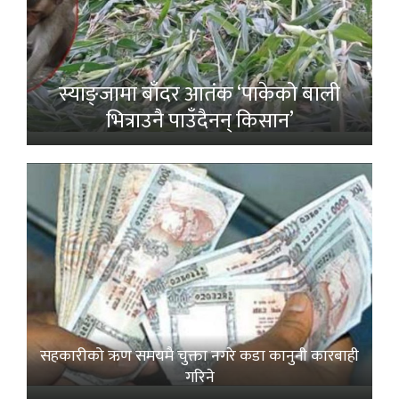
स्याङ्जामा बाँदर आतंक ‘पाकेको बाली
भित्राउनै पाउँदैनन् किसान’
सहकारीको ऋण समयमै चुक्ता नगरे कडा कानुनी कारबाही
गरिने