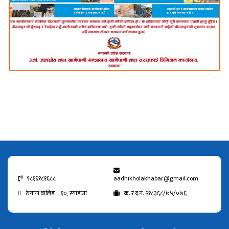
९८१६१८१६८८
aadhikholakhabar@gmail.com
ठेगाना वालिङ—१०, स्याङजा
क. र द नं. २१८३६८/७५/०७६