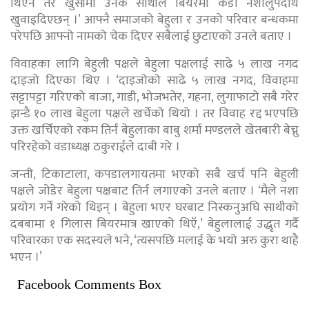
थिएन तर खुसीमा उनकै साथीले बियरमा कडा नशालुपदार्थ
खुवाइदिएछन् ।’ आफ्नै समाजको बेहुला र उनको परिवार बन्धकमा
परेपछि आफ्नो नामको चेक दिएर सबैलाई छुटाएको उनले बताए ।
विवाहका लागि बेहुली पक्षले बेहुला पक्षलाई साढे ५ लाख नगद
दाइजो दिएका थिए । ‘दाइजोको साढे ५ लाख नगद, विवाहमा
सट्टापट्टा गरिएको बाजा, गाडी, भोजभतेर, गहना, लुगाफाटो सबै गरेर
झन्डै १० लाख बेहुला पक्षले खर्चेको थियो । तर विवाह रद्द भएपछि
उक्त खर्चिएको रकम तिर्न बेहुलाका बाबु शर्मा मण्डलले खेतबारी बेच्नु
परिरहेको वडाध्यक्ष ठकुराईले दाबी गरे ।
जन्ती, टिकाटाला, कपडालगायतमा भएको सबै खर्च पनि बेहुली
पक्षले जोडेर बेहुला पक्षबाट तिर्न लगाएको उनले बताए । ‘मैले नशा
प्रयोग गर्ने गरेको थिइन् । बेहुला भएर घरबाट निस्कनुअघि साथीको
दबबामा १ गिलास बियरमात्र खाएको थिएँ,’ बेहुलालाई उद्धृत गर्दै
परिवारका एक सदस्यले भने, ‘त्यसपछि मलाई के भयो अरु कुरा थाहै
भएन ।’
Facebook Comments Box