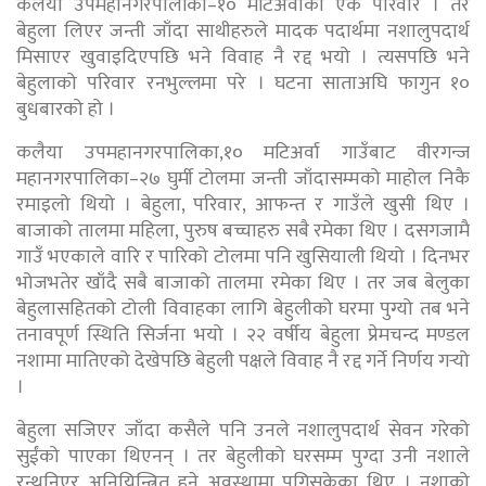
कलैया उपमहानगरपालकिा–१० मटिअर्वाको एक परिवार । तर
बेहुला लिएर जन्ती जाँदा साथीहरुले मादक पदार्थमा नशालुपदार्थ
मिसाएर खुवाइदिएपछि भने विवाह नै रद्द भयो । त्यसपछि भने
बेहुलाको परिवार रनभुल्लमा परे । घटना साताअघि फागुन १०
बुधबारको हो ।
कलैया उपमहानगरपालिका,१० मटिअर्वा गाउँबाट वीरगन्ज
महानगरपालिका–२७ घुर्मी टोलमा जन्ती जाँदासम्मको माहोल निकै
रमाइलो थियो । बेहुला, परिवार, आफन्त र गाउँले खुसी थिए ।
बाजाको तालमा महिला, पुरुष बच्चाहरु सबै रमेका थिए । दसगजामै
गाउँ भएकाले वारि र पारिको टोलमा पनि खुसियाली थियो । दिनभर
भोजभतेर खाँदै सबै बाजाको तालमा रमेका थिए । तर जब बेलुका
बेहुलासहितको टोली विवाहका लागि बेहुलीको घरमा पुग्यो तब भने
तनावपूर्ण स्थिति सिर्जना भयो । २२ वर्षीय बेहुला प्रेमचन्द मण्डल
नशामा मातिएको देखेपछि बेहुली पक्षले विवाह नै रद्द गर्ने निर्णय गर्‍यो
।
बेहुला सजिएर जाँदा कसैले पनि उनले नशालुपदार्थ सेवन गरेको
सुईंको पाएका थिएनन् । तर बेहुलीको घरसम्म पुग्दा उनी नशाले
रन्थनिएर अनियिन्त्रित हुने अवस्थामा पुगिसकेका थिए । नशाको