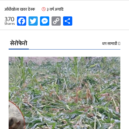
आँधीखोला खवर डेस्क
३ वर्ष अगाडि
Facebook
Twitter
Messenger
Copy
Share
370
Shares
Link
सेरोफेरो
थप सामाग्री