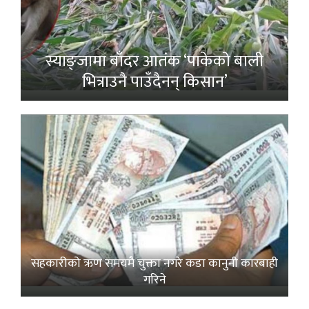
स्याङ्जामा बाँदर आतंक ‘पाकेको बाली
भित्राउनै पाउँदैनन् किसान’
सहकारीको ऋण समयमै चुक्ता नगरे कडा कानुनी कारबाही
गरिने