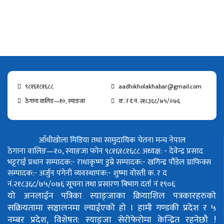
९८१६१८१६८८
aadhikholakhabar@gmail.com
ठेगाना वालिङ—१०, स्याङजा
क. र द नं. २१८३६८/७५/०७६
आँधीखोला मिडिया तथा सामुदायिक चेतना मन्च नेपाल
ठेगाना वालिङ—१०, स्याङजा फोन ९८१६१८१६८८
अध्यक्ष: - देवेन्द्र प्रसाद
भट्टराई
प्रधान सम्पादक:- राधाकृष्ण डुम्रे
सम्पादक:- खगिन्द्र पौडेल
ग्राफिक्स
सम्पादक:- अर्जुन पंगेनी
व्यवस्थापक:- शुष्मा वोस्ती
क. र द
नं.२१८३६८/७५/०७६
सूचना तथा प्रसारण बिभाग दर्ता नं १९०६
यो अनलाईन पत्रिका स्याङ्जाका क्रियाशिल पत्रकारहरुको
सक्रियतामा सञ्चालनमा ल्याईएको हो ।
हामी गण्डकी प्रदेश र ५
नम्बर प्रदेश, विशेषत: स्याङ्जा सेरोफेरोमा केन्द्रित रहनेछौ !