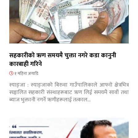
सहकारीको ऋण समयमै चुक्ता नगरे कडा कानुनी
कारबाही गरिने
१ महिना अगाडि
स्याङ्जा : स्याङ्जाको बिरुवा गाउँपालिकाले आफ्नो क्षेत्रभित्र
सञ्चालित सहकारी संस्थाहरूबाट ऋण लिई समयमै सावाँ तथा
ब्याज भुक्तानी नगर्ने ऋणीहरूलाई तत्काल…