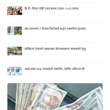
बि.पी. विचार गोष्ठी एवम काव्य उत्सव- २०८३ सम्पन्न
खेम सारुमगर र गोपाल जिटीलाई कञ्चन पत्रकरिता पुरस्कार
वालिङमा टेलरको ठक्करबाट मोटरसाइकल चालकको मृत्यु
स्याङ्जामा ३४४ एचआईभी संक्रमित, वालिङ सबैभन्दा धेरै