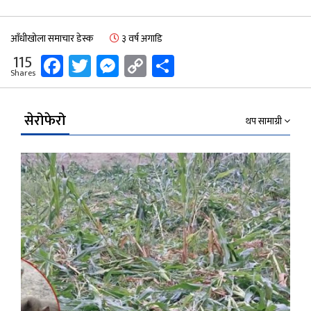
आँधीखोला समाचार डेस्क
३ वर्ष अगाडि
Facebook
Twitter
Messenger
Copy
Share
115
Shares
Link
सेरोफेरो
थप सामाग्री