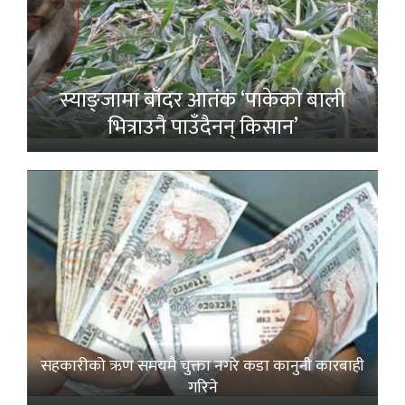
स्याङ्जामा बाँदर आतंक ‘पाकेको बाली
भित्राउनै पाउँदैनन् किसान’
सहकारीको ऋण समयमै चुक्ता नगरे कडा कानुनी कारबाही
गरिने