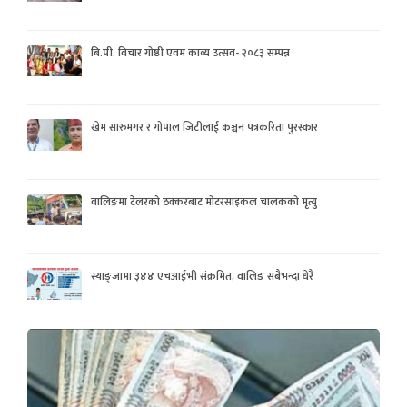
बि.पी. विचार गोष्ठी एवम काव्य उत्सव- २०८३ सम्पन्न
खेम सारुमगर र गोपाल जिटीलाई कञ्चन पत्रकरिता पुरस्कार
वालिङमा टेलरको ठक्करबाट मोटरसाइकल चालकको मृत्यु
स्याङ्जामा ३४४ एचआईभी संक्रमित, वालिङ सबैभन्दा धेरै