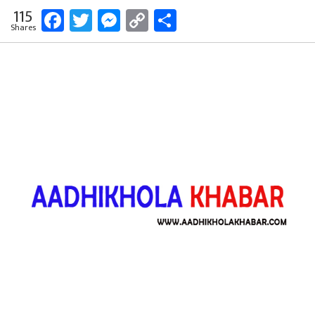
Facebook
Twitter
Messenger
Copy
Share
115
Shares
Link