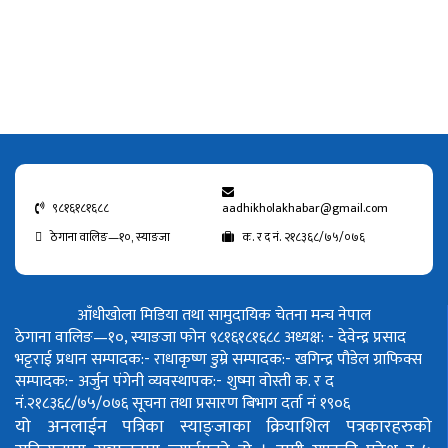
९८१६१८१६८८
aadhikholakhabar@gmail.com
ठेगाना वालिङ—१०, स्याङजा
क. र द नं. २१८३६८/७५/०७६
आँधीखोला मिडिया तथा सामुदायिक चेतना मन्च नेपाल
ठेगाना वालिङ—१०, स्याङजा फोन ९८१६१८१६८८
अध्यक्ष: - देवेन्द्र प्रसाद
भट्टराई
प्रधान सम्पादक:- राधाकृष्ण डुम्रे
सम्पादक:- खगिन्द्र पौडेल
ग्राफिक्स
सम्पादक:- अर्जुन पंगेनी
व्यवस्थापक:- शुष्मा वोस्ती
क. र द
नं.२१८३६८/७५/०७६
सूचना तथा प्रसारण बिभाग दर्ता नं १९०६
यो अनलाईन पत्रिका स्याङ्जाका क्रियाशिल पत्रकारहरुको