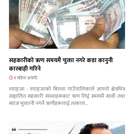
सहकारीको ऋण समयमै चुक्ता नगरे कडा कानुनी
कारबाही गरिने
१ महिना अगाडि
स्याङ्जा : स्याङ्जाको बिरुवा गाउँपालिकाले आफ्नो क्षेत्रभित्र
सञ्चालित सहकारी संस्थाहरूबाट ऋण लिई समयमै सावाँ तथा
ब्याज भुक्तानी नगर्ने ऋणीहरूलाई तत्काल…