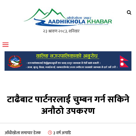
आँधीखोला खवर
मोफसलकै लोकप्रिय अनलाइन पत्रिका
टाढैबाट पार्टनरलाई चुम्बन गर्न सकिने
अनौठो उपकरण
आँधीखोला समाचार डेस्क
३ वर्ष अगाडि