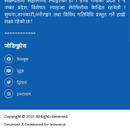
सक्रियतामा सञ्चालनमा ल्याईएको हो ।
हामी गण्डकी प्रदेश र ५
नम्बर प्रदेश, विशेषत: स्याङ्जा सेरोफेरोमा केन्द्रित रहनेछौ !
सुचना,जानकारी,मनोरञ्जन तथा विविध गतिविधि प्रस्तुत गर्ने हाम्रो
लक्ष्य रहेको छ !
============
जोडिनुहोस
फेसबुक
युटूब
ट्विटहरु
इन्स्टाग्राम
Copyright © 2021. All Rights Reserved.
Designed & Developed by:
lgmnepal