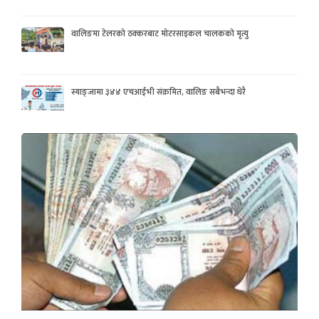
वालिङमा टेलरको ठक्करबाट मोटरसाइकल चालकको मृत्यु
स्याङ्जामा ३४४ एचआईभी संक्रमित, वालिङ सबैभन्दा धेरै