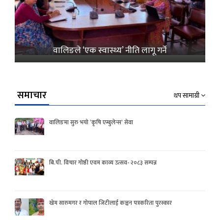
वालिङले ‘एक स्वास्थ्य’ नीति लागू गर्ने
समाचार
थप सामाग्री
वालिङमा सुरु भयो ‘कृषि एम्बुलेन्स’ सेवा
बि.पी. विचार गोष्ठी एवम काव्य उत्सव- २०८३ सम्पन्न
खेम सारुमगर र गोपाल जिटीलाई कञ्चन पत्रकरिता पुरस्कार