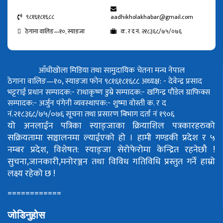
९८१६१८१६८८
aadhikholakhabar@gmail.com
ठेगाना वालिङ—१०, स्याङजा
क. र द नं. २१८३६८/७५/०७६
आँधीखोला मिडिया तथा सामुदायिक चेतना मन्च नेपाल
ठेगाना वालिङ—१०, स्याङजा फोन ९८१६१८१६८८
अध्यक्ष: - देवेन्द्र प्रसाद
भट्टराई
प्रधान सम्पादक:- राधाकृष्ण डुम्रे
सम्पादक:- खगिन्द्र पौडेल
ग्राफिक्स
सम्पादक:- अर्जुन पंगेनी
व्यवस्थापक:- शुष्मा वोस्ती
क. र द
नं.२१८३६८/७५/०७६
सूचना तथा प्रसारण बिभाग दर्ता नं १९०६
यो अनलाईन पत्रिका स्याङ्जाका क्रियाशिल पत्रकारहरुको
सक्रियतामा सञ्चालनमा ल्याईएको हो ।
हामी गण्डकी प्रदेश र ५
नम्बर प्रदेश, विशेषत: स्याङ्जा सेरोफेरोमा केन्द्रित रहनेछौ !
सुचना,जानकारी,मनोरञ्जन तथा विविध गतिविधि प्रस्तुत गर्ने हाम्रो
लक्ष्य रहेको छ !
============
जोडिनुहोस