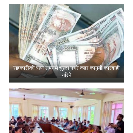
सहकारीको ऋण समयमै चुक्ता नगरे कडा कानुनी कारबाही
गरिने