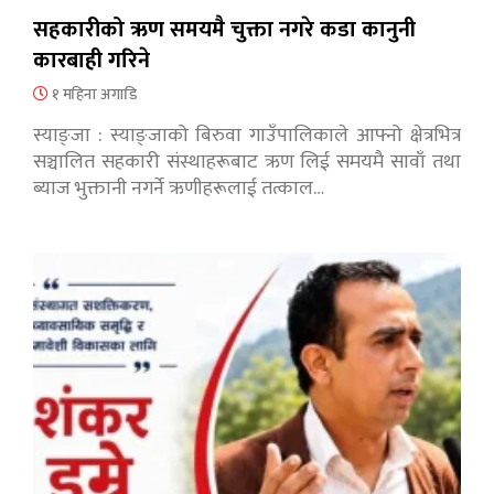
सहकारीको ऋण समयमै चुक्ता नगरे कडा कानुनी
कारबाही गरिने
१ महिना अगाडि
स्याङ्जा : स्याङ्जाको बिरुवा गाउँपालिकाले आफ्नो क्षेत्रभित्र
सञ्चालित सहकारी संस्थाहरूबाट ऋण लिई समयमै सावाँ तथा
ब्याज भुक्तानी नगर्ने ऋणीहरूलाई तत्काल…