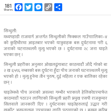
Facebook
Twitter
Messenger
Copy
Share
181
Shares
Link
सिन्धुली:
मध्यपहाडी राजमार्ग अन्तर्गत सिन्धुलीको फिक्कल गाउँपाालिका–४
को कुहिभीरमा आइतबार भएको यात्रुवाहक बस दुर्घटनामा परी ६
जनाको घटनास्थलमै मृत्यु भएको छ । दुर्घटनामा २८ जना घाइते
भएका छन् ।
सिन्धुली प्रहरीका अनुसार ओखलढुंगाबाट काठमाडौं जाँदै गरेको बा
२ ख ६५९६ नम्बरको बस दुर्घटना हुँदा पाँच जनाको घटनास्थलमै मृत्यु
भएको हो । मृत्यु हुनेमा तीन पुरुष, दुई महिला र एक बालिका रहेका
छन् ।
घाइतेमध्ये पाँच जनाको अवस्था गम्भीर भएकाले हेलिकोप्टरमार्फत
काठमाडौं पठाउन लागिएको सिन्धुली प्रहरी प्रमुख एसपी राजकुमार
सिलवाले जानकारी दिए । दुर्घटनाका घाइतेहरुलाई उद्धार गरी
खुर्कोट अस्पतालमा उपचारका लागि पठाइएको छ । बसमा करिब