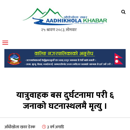
आँधीखोला खवर
मोफसलकै लोकप्रिय अनलाइन पत्रिका
यात्रुवाहक बस दुर्घटनामा परी ६
जनाको घटनास्थलमै मृत्यु ।
आँधीखोला खवर डेस्क
३ वर्ष अगाडि