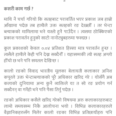
कसरी काम गर्छ ?
माथि नै चर्चा गरियो कि सतहबाट परावर्तित भएर प्रकाश जब हाम्रो
आँखामा पर्दछ तब हामीले उक्त सतहको रङ देख्छौँ । तर भेन्टा
ब्ल्याकको मामिलामा भने यस्तो हुनै पाउँदैन । त्यसमा ठोक्किएको
प्रकाश परावर्तन हुनुको साटो नानोट्युबहरुमा फस्दछ ।
कूल प्रकाशको केवल ०.०४ प्रतिशत हिस्सा मात्र परावर्तन हुन्छ ।
त्यसैले हामीले केही पनि देख्न सक्दैनौँ । यहासम्मकी त्यो सतह अग्लो
होँचो छ भने पनि समतल देखिन्छ ।
कालो रङको विवाद भारतीय मूलका बेलायती कलाकार अनिश
कपूरले उक्त भेन्टाब्ल्याकको पूरै अधिकार खरिद गरे । योसँगै अब
कलाको दुनियामा अन्य कुनै व्यक्तिले या त सो रङ प्रयोग गर्न
सक्दैनन् वा गर्नेहो भने पनि पैसा तिर्नु पर्दछ ।
रङको अधिकार कसैले खरिद गरेको विषयमा अरु कलाकारहरुबाट
लामो समयसम्म निकै आलोचना भयो । विभिन्न कलाकारहरुले
वैज्ञानिकहरुसँग मिलेर कालो रङका विभिन्न प्रतिछायाँहरु पनि