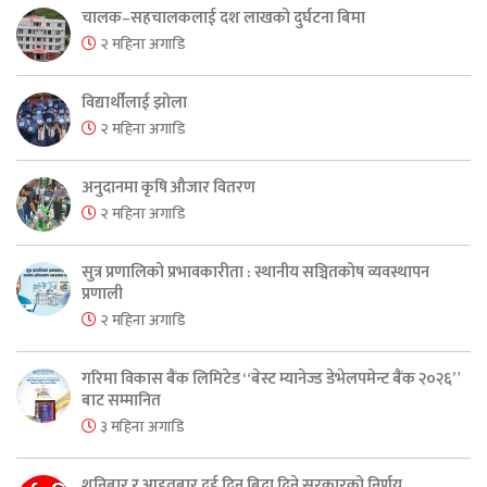
चालक–सहचालकलाई दश लाखको दुर्घटना बिमा
२ महिना अगाडि
विद्यार्थीलाई झोला
२ महिना अगाडि
अनुदानमा कृषि औजार वितरण
२ महिना अगाडि
सुत्र प्रणालिको प्रभावकारीता : स्थानीय सञ्चितकोष व्यवस्थापन
प्रणाली
२ महिना अगाडि
गरिमा विकास बैंक लिमिटेड “बेस्ट म्यानेज्ड डेभेलपमेन्ट बैंक २०२६”
बाट सम्मानित
३ महिना अगाडि
शनिबार र आइतबार दुई दिन बिदा दिने सरकारको निर्णय