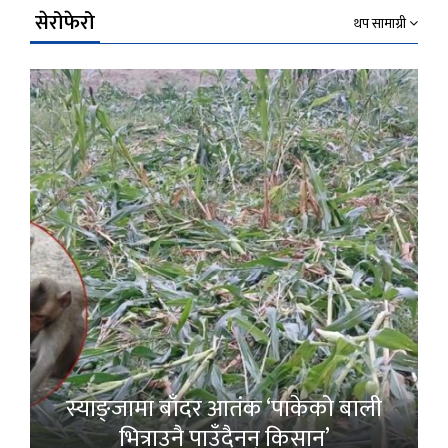
सेरोफेरो
थप सामाग्री
स्याङ्जामा बाँदर आतंक ‘पाकेको बाली
भित्राउनै पाउँदैनन् किसान’