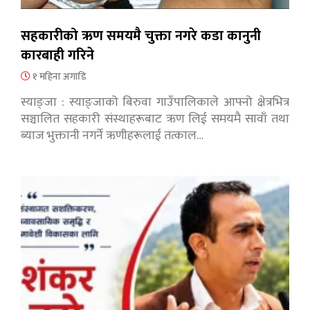
सहकारीको ऋण समयमै चुक्ता नगरे कडा कानुनी
कारबाही गरिने
१ महिना अगाडि
स्याङ्जा : स्याङ्जाको बिरुवा गाउँपालिकाले आफ्नो क्षेत्रभित्र
सञ्चालित सहकारी संस्थाहरूबाट ऋण लिई समयमै सावाँ तथा
ब्याज भुक्तानी नगर्ने ऋणीहरूलाई तत्काल…