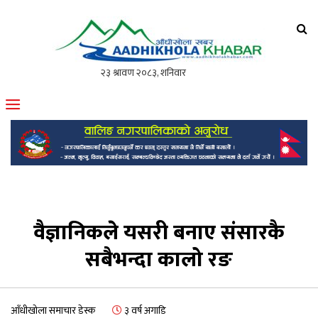
आँधीखोला खवर
मोफसलकै लोकप्रिय अनलाइन पत्रिका
वैज्ञानिकले यसरी बनाए संसारकै
सबैभन्दा कालो रङ
आँधीखोला समाचार डेस्क
३ वर्ष अगाडि