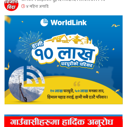
४ महिना अगाडि