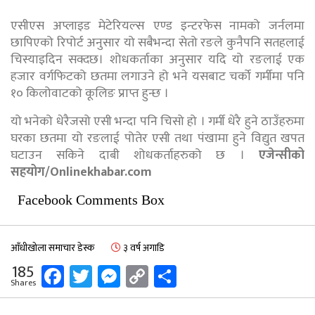
एसीएस अप्लाइड मेटेरियल्स एण्ड इन्टरफेस नामको जर्नलमा
छापिएको रिपोर्ट अनुसार यो सबैभन्दा सेतो रङले कुनैपनि सतहलाई
चिस्याइदिन सक्दछ। शोधकर्ताका अनुसार यदि यो रङलाई एक
हजार वर्गफिटको छतमा लगाउने हो भने यसबाट चर्को गर्मीमा पनि
१० किलोवाटको कूलिङ प्राप्त हुन्छ ।
यो भनेको धेरैजसो एसी भन्दा पनि चिसो हो । गर्मी धेरै हुने ठाउँहरुमा
घरका छतमा यो रङलाई पोतेर एसी तथा पंखामा हुने विद्युत खपत
घटाउन सकिने दाबी शोधकर्ताहरुको छ ।
एजेन्सीको
सहयोग/Onlinekhabar.com
Facebook Comments Box
आँधीखोला समाचार डेस्क
३ वर्ष अगाडि
Facebook
Twitter
Messenger
Copy
Share
185
Shares
Link