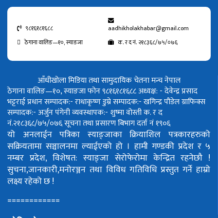
९८१६१८१६८८
aadhikholakhabar@gmail.com
ठेगाना वालिङ—१०, स्याङजा
क. र द नं. २१८३६८/७५/०७६
आँधीखोला मिडिया तथा सामुदायिक चेतना मन्च नेपाल
ठेगाना वालिङ—१०, स्याङजा फोन ९८१६१८१६८८
अध्यक्ष: - देवेन्द्र प्रसाद
भट्टराई
प्रधान सम्पादक:- राधाकृष्ण डुम्रे
सम्पादक:- खगिन्द्र पौडेल
ग्राफिक्स
सम्पादक:- अर्जुन पंगेनी
व्यवस्थापक:- शुष्मा वोस्ती
क. र द
नं.२१८३६८/७५/०७६
सूचना तथा प्रसारण बिभाग दर्ता नं १९०६
यो अनलाईन पत्रिका स्याङ्जाका क्रियाशिल पत्रकारहरुको
सक्रियतामा सञ्चालनमा ल्याईएको हो ।
हामी गण्डकी प्रदेश र ५
नम्बर प्रदेश, विशेषत: स्याङ्जा सेरोफेरोमा केन्द्रित रहनेछौ !
सुचना,जानकारी,मनोरञ्जन तथा विविध गतिविधि प्रस्तुत गर्ने हाम्रो
लक्ष्य रहेको छ !
============