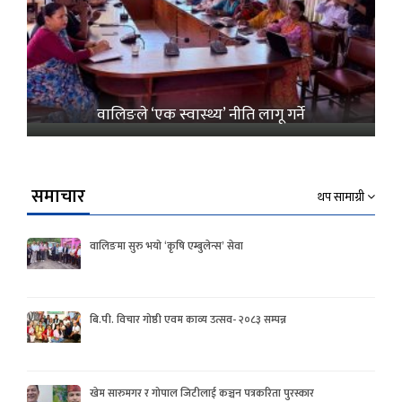
वालिङले ‘एक स्वास्थ्य’ नीति लागू गर्ने
समाचार
थप सामाग्री
वालिङमा सुरु भयो ‘कृषि एम्बुलेन्स’ सेवा
बि.पी. विचार गोष्ठी एवम काव्य उत्सव- २०८३ सम्पन्न
खेम सारुमगर र गोपाल जिटीलाई कञ्चन पत्रकरिता पुरस्कार