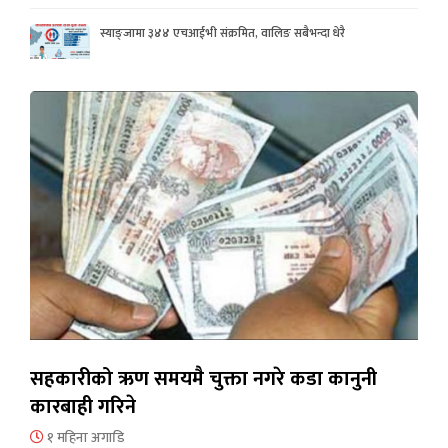
स्याङ्जामा ३४४ एचआईभी संक्रमित, वालिङ सबैभन्दा धेरै
सहकारीको ऋण समयमै चुक्ता नगरे कडा कानुनी
कारबाही गरिने
१ महिना अगाडि