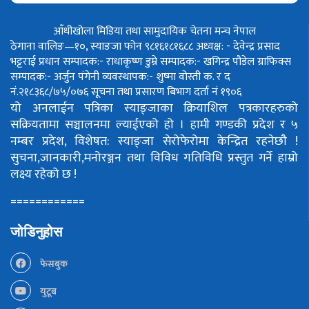
आँधीखोला मिडिया तथा सामुदायिक चेतना मन्च नेपाल
ठेगाना वालिङ—१०, स्याङजा फोन ९८१६१८१६८८
अध्यक्ष: - देवेन्द्र प्रसाद
भट्टराई
प्रधान सम्पादक:- राधाकृष्ण डुम्रे
सम्पादक:- खगिन्द्र पौडेल
ग्राफिक्स
सम्पादक:- अर्जुन पंगेनी
व्यवस्थापक:- शुष्मा वोस्ती
क. र द
नं.२१८३६८/७५/०७६
सूचना तथा प्रसारण बिभाग दर्ता नं १९०६
यो अनलाईन पत्रिका स्याङ्जाका क्रियाशिल पत्रकारहरुको
सक्रियतामा सञ्चालनमा ल्याईएको हो ।
हामी गण्डकी प्रदेश र ५
नम्बर प्रदेश, विशेषत: स्याङ्जा सेरोफेरोमा केन्द्रित रहनेछौ !
सुचना,जानकारी,मनोरञ्जन तथा विविध गतिविधि प्रस्तुत गर्ने हाम्रो
लक्ष्य रहेको छ !
============
जोडिनुहोस
फेसबुक
युटूब