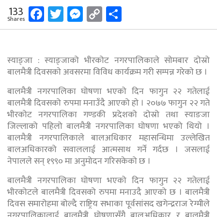
Facebook
Twitter
Messenger
Copy
Share
133
Shares
Link
स्याङ्जा : स्याङ्जाको भीरकोट नगरपालिकाले साेमबार दोस्रो
बालमैत्री दिवसकाे अवसरमा विविध कार्यक्रम गरी सम्पन्न गरेकाे छ ।
बालमैत्री नगरपालिका घोषणा भएको दिन फागुन २२ गतेलाई
बालमैत्री दिवसको रुपमा मनाउँदै आएको हाे । २०७७ फागुन २२ गते
भीरकोट नगरपालिका गण्डकी प्रदेशको दोस्रो तथा स्याङजा
जिल्लाको पहिलो बालमैत्री नगरपालिका घोषणा भएको थियो ।
बालमैत्री नगरपालिकाले बालअधिकार महासन्धिमा उल्लेखित
बालअधिकारको सवाललाई आत्मसाथ गर्ने गर्दछ । जसलाई
नेपालले सन् १९९० मा अनुमोदन गरिसकेको छ ।
बालमैत्री नगरपालिका घोषणा भएको दिन फागुन २२ गतेलाई
भीरकोटले बालमैत्री दिवसको रुपमा मनाउदै आएको छ । बालमैत्री
दिवस समारोहमा बोल्दै राष्ट्रिय सभाका पूर्वसांसद खगेन्द्रराज रेग्मीले
नगरपालिकालाई बालमैत्री घोषणासँगै बालअधिकार र बालमैत्री