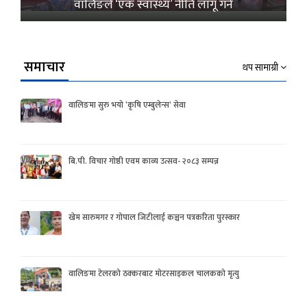
वालिङले ‘एक स्वास्थ्य’ नीति लागू गर्ने
समाचार
थप सामाग्री
वालिङमा सुरु भयो ‘कृषि एम्बुलेन्स’ सेवा
बि.पी. विचार गोष्ठी एवम काव्य उत्सव- २०८३ सम्पन्न
खेम सारुमगर र गोपाल जिटीलाई कञ्चन पत्रकरिता पुरस्कार
वालिङमा टेलरको ठक्करबाट मोटरसाइकल चालकको मृत्यु