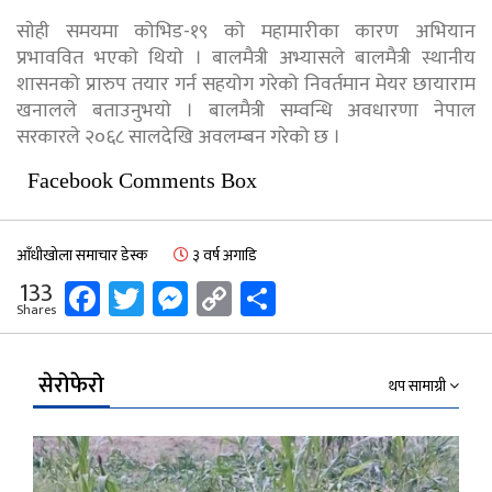
साेही समयमा कोभिड-१९ काे महामारीका कारण अभियान
प्रभाववित भएकाे थियाे । बालमैत्री अभ्यासले बालमैत्री स्थानीय
शासनको प्रारुप तयार गर्न सहयोग गरेको निवर्तमान मेयर छायाराम
खनालले बताउनुभयाे । बालमैत्री सम्वन्धि अवधारणा नेपाल
सरकारले २०६८ सालदेखि अवलम्बन गरेको छ ।
Facebook Comments Box
आँधीखोला समाचार डेस्क
३ वर्ष अगाडि
Facebook
Twitter
Messenger
Copy
Share
133
Shares
Link
सेरोफेरो
थप सामाग्री