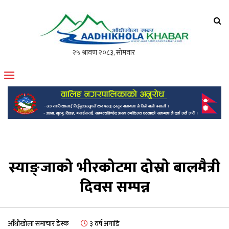
आँधीखोला खवर
मोफसलकै लोकप्रिय अनलाइन पत्रिका
स्याङ्जाको भीरकोटमा दोस्रो बालमैत्री
दिवस सम्पन्न
आँधीखोला समाचार डेस्क
३ वर्ष अगाडि