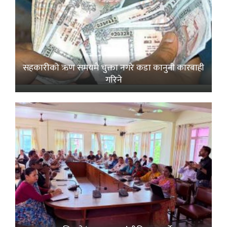
सहकारीको ऋण समयमै चुक्ता नगरे कडा कानुनी कारबाही
गरिने