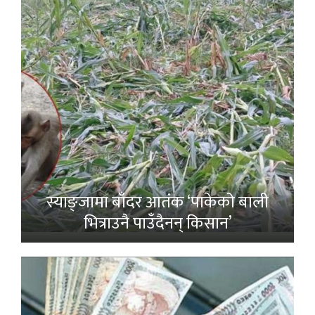
स्याङ्जामा बाँदर आतंक ‘पाकेको बाली
भित्राउनै पाउँदैनन् किसान’