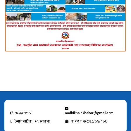
९८१६१८१६८८
aadhikholakhabar@gmail.com
ठेगाना वालिङ—१०, स्याङजा
क. र द नं. २१८३६८/७५/०७६