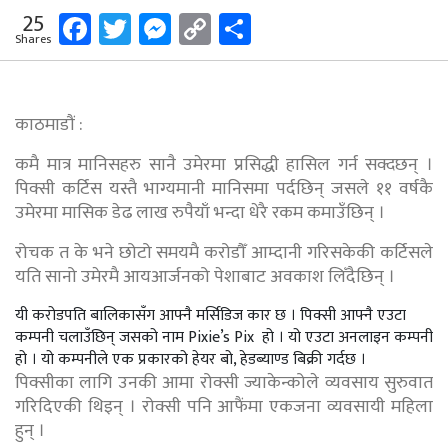
Facebook
Twitter
Messenger
Copy
Share
25
Shares
Link
काठमाडौं :
कमै मात्र मानिसहरु सानै उमेरमा प्रसिद्धी हासिल गर्न सक्दछन् ।
पिक्सी कर्टिस यस्तै भाग्यमानी मानिसमा पर्दछिन् जसले ११ वर्षकै
उमेरमा मासिक डेढ लाख रुपैयाँ भन्दा धेरै रकम कमाउँछिन् ।
रोचक त के भने छोटो समयमै करोडौँ आम्दानी गरिसकेकी कर्टिसले
यति सानो उमेरमै आयआर्जनको पेशाबाट अवकाश लिँदैछिन् ।
यी करोडपति बालिकासँग आफ्नै मर्सिडिज कार छ । पिक्सी आफ्नै एउटा
कम्पनी चलाउँछिन् जसको नाम Pixie’s Pix हो । यो एउटा अनलाइन कम्पनी
हो । यो कम्पनीले एक प्रकारको हेयर बो, हेडब्याण्ड बिक्री गर्दछ ।
पिक्सीका लागि उनकी आमा रोक्सी ज्याकेन्कोले व्यवसाय सुरुवात
गरिदिएकी थिइन् । रोक्सी पनि आफैंमा एकजना व्यवसायी महिला
हुन् ।