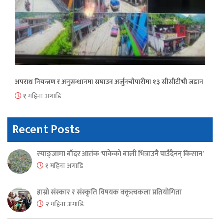
अपराध नियन्त्रण र अनुसन्धानमा सघाउन अर्जुनचौपारीमा १३ सीसीटीभी जडान
१ महिना अगाडि
Recent Posts
स्याङ्जामा बाँदर आतंक ‘पाकेको बाली भित्राउनै पाउँदैनन् किसान’
१ महिना अगाडि
हाम्रो संस्कार र संस्कृति विषयक वक्तृत्वकला प्रतियोगिता
२ महिना अगाडि