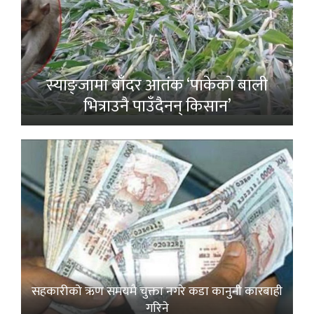
स्याङ्जामा बाँदर आतंक ‘पाकेको बाली
भित्राउनै पाउँदैनन् किसान’
सहकारीको ऋण समयमै चुक्ता नगरे कडा कानुनी कारबाही
गरिने