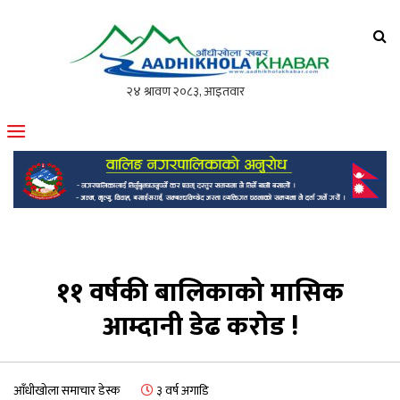
आँधीखोला खवर
मोफसलकै लोकप्रिय अनलाइन पत्रिका
११ वर्षकी बालिकाको मासिक
आम्दानी डेढ करोड !
आँधीखोला समाचार डेस्क
३ वर्ष अगाडि