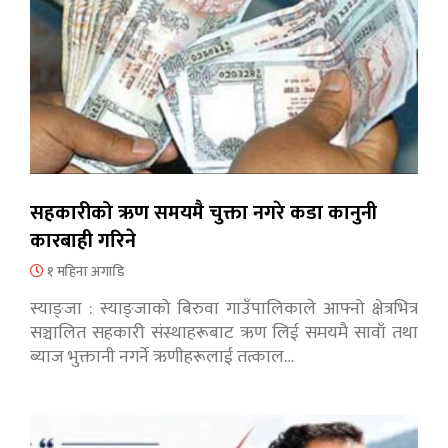
सहकारीको ऋण समयमै चुक्ता नगरे कडा कानुनी
कारबाही गरिने
१ महिना अगाडि
स्याङ्जा : स्याङ्जाको बिरुवा गाउँपालिकाले आफ्नो क्षेत्रभित्र
सञ्चालित सहकारी संस्थाहरूबाट ऋण लिई समयमै सावाँ तथा
ब्याज भुक्तानी नगर्ने ऋणीहरूलाई तत्काल…