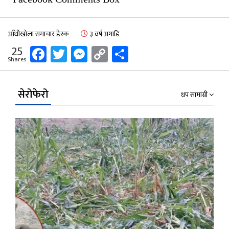
आँधीखोला समाचार डेस्क
३ वर्ष अगाडि
Facebook
Twitter
Messenger
Copy
Share
25
Shares
Link
सेरोफेरो
थप सामाग्री