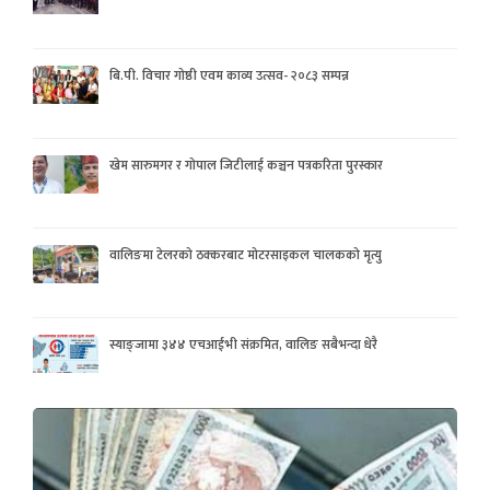
बि.पी. विचार गोष्ठी एवम काव्य उत्सव- २०८३ सम्पन्न
खेम सारुमगर र गोपाल जिटीलाई कञ्चन पत्रकरिता पुरस्कार
वालिङमा टेलरको ठक्करबाट मोटरसाइकल चालकको मृत्यु
स्याङ्जामा ३४४ एचआईभी संक्रमित, वालिङ सबैभन्दा धेरै