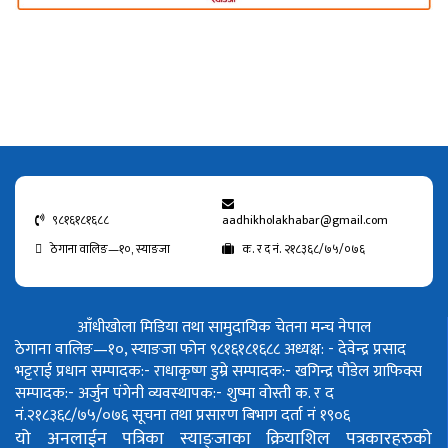
९८१६१८१६८८
aadhikholakhabar@gmail.com
ठेगाना वालिङ—१०, स्याङजा
क. र द नं. २१८३६८/७५/०७६
आँधीखोला मिडिया तथा सामुदायिक चेतना मन्च नेपाल
ठेगाना वालिङ—१०, स्याङजा फोन ९८१६१८१६८८
अध्यक्ष: - देवेन्द्र प्रसाद
भट्टराई
प्रधान सम्पादक:- राधाकृष्ण डुम्रे
सम्पादक:- खगिन्द्र पौडेल
ग्राफिक्स
सम्पादक:- अर्जुन पंगेनी
व्यवस्थापक:- शुष्मा वोस्ती
क. र द
नं.२१८३६८/७५/०७६
सूचना तथा प्रसारण बिभाग दर्ता नं १९०६
यो अनलाईन पत्रिका स्याङ्जाका क्रियाशिल पत्रकारहरुको