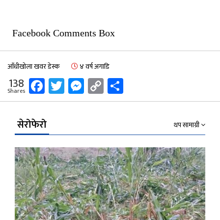
Facebook Comments Box
आँधीखोला खवर डेस्क
४ वर्ष अगाडि
Facebook
Twitter
Messenger
Copy
Share
138
Shares
Link
सेरोफेरो
थप सामाग्री