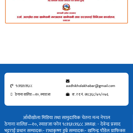
९८१६१८१६८८
aadhikholakhabar@gmail.com
ठेगाना वालिङ—१०, स्याङजा
क. र द नं. २१८३६८/७५/०७६
आँधीखोला मिडिया तथा सामुदायिक चेतना मन्च नेपाल
ठेगाना वालिङ—१०, स्याङजा फोन ९८१६१८१६८८
अध्यक्ष: - देवेन्द्र प्रसाद
भट्टराई
प्रधान सम्पादक:- राधाकृष्ण डुम्रे
सम्पादक:- खगिन्द्र पौडेल
ग्राफिक्स