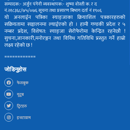
सम्पादक:- अर्जुन पंगेनी
व्यवस्थापक:- शुष्मा वोस्ती
क. र द
नं.२१८३६८/७५/०७६
सूचना तथा प्रसारण बिभाग दर्ता नं १९०६
यो अनलाईन पत्रिका स्याङ्जाका क्रियाशिल पत्रकारहरुको
सक्रियतामा सञ्चालनमा ल्याईएको हो ।
हामी गण्डकी प्रदेश र ५
नम्बर प्रदेश, विशेषत: स्याङ्जा सेरोफेरोमा केन्द्रित रहनेछौ !
सुचना,जानकारी,मनोरञ्जन तथा विविध गतिविधि प्रस्तुत गर्ने हाम्रो
लक्ष्य रहेको छ !
============
जोडिनुहोस
फेसबुक
युटूब
ट्विटहरु
इन्स्टाग्राम