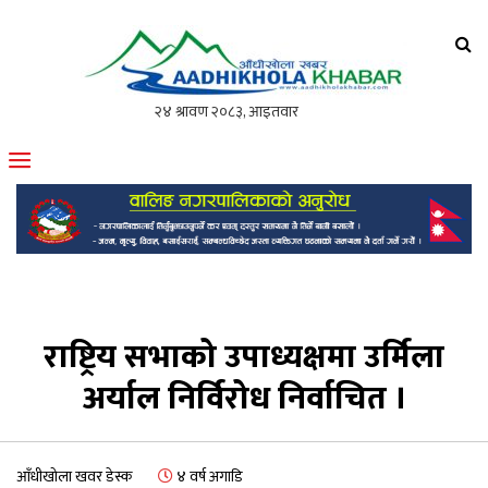
आँधीखोला खवर
मोफसलकै लोकप्रिय अनलाइन पत्रिका
राष्ट्रिय सभाको उपाध्यक्षमा उर्मिला
अर्याल निर्विरोध निर्वाचित ।
आँधीखोला खवर डेस्क
४ वर्ष अगाडि