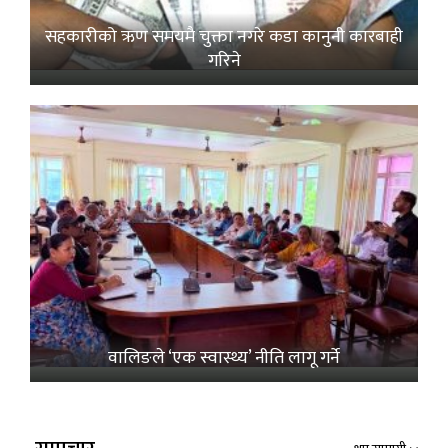
सहकारीको ऋण समयमै चुक्ता नगरे कडा कानुनी कारबाही
गरिने
वालिङले ‘एक स्वास्थ्य’ नीति लागू गर्ने