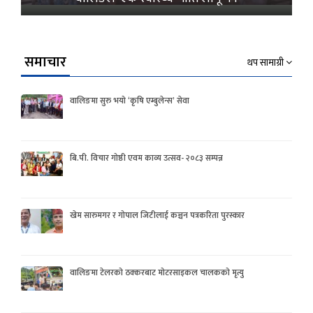
समाचार
थप सामाग्री
वालिङमा सुरु भयो ‘कृषि एम्बुलेन्स’ सेवा
बि.पी. विचार गोष्ठी एवम काव्य उत्सव- २०८३ सम्पन्न
खेम सारुमगर र गोपाल जिटीलाई कञ्चन पत्रकरिता पुरस्कार
वालिङमा टेलरको ठक्करबाट मोटरसाइकल चालकको मृत्यु