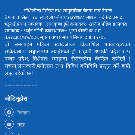
आँधीखोला मिडिया तथा सामुदायिक चेतना मन्च नेपाल
ठेगाना वालिङ—१०, स्याङजा फोन ९८१६१८१६८८
अध्यक्ष: - देवेन्द्र प्रसाद
भट्टराई
प्रधान सम्पादक:- राधाकृष्ण डुम्रे
सम्पादक:- खगिन्द्र पौडेल
ग्राफिक्स
सम्पादक:- अर्जुन पंगेनी
व्यवस्थापक:- शुष्मा वोस्ती
क. र द
नं.२१८३६८/७५/०७६
सूचना तथा प्रसारण बिभाग दर्ता नं १९०६
यो अनलाईन पत्रिका स्याङ्जाका क्रियाशिल पत्रकारहरुको
सक्रियतामा सञ्चालनमा ल्याईएको हो ।
हामी गण्डकी प्रदेश र ५
नम्बर प्रदेश, विशेषत: स्याङ्जा सेरोफेरोमा केन्द्रित रहनेछौ !
सुचना,जानकारी,मनोरञ्जन तथा विविध गतिविधि प्रस्तुत गर्ने हाम्रो
लक्ष्य रहेको छ !
============
जोडिनुहोस
फेसबुक
युटूब