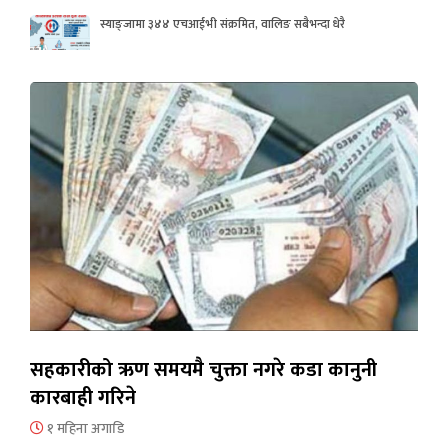
स्याङ्जामा ३४४ एचआईभी संक्रमित, वालिङ सबैभन्दा धेरै
सहकारीको ऋण समयमै चुक्ता नगरे कडा कानुनी
कारबाही गरिने
१ महिना अगाडि