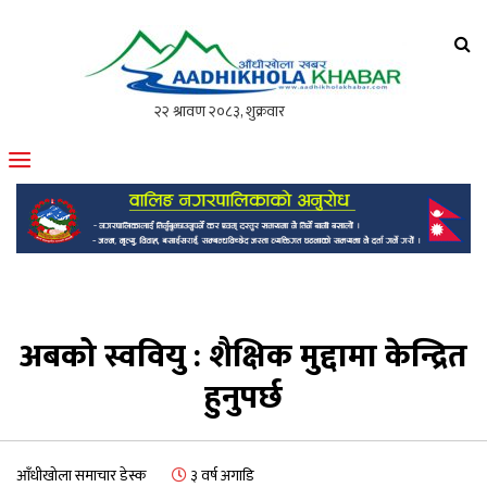
आँधीखोला खवर
मोफसलकै लोकप्रिय अनलाइन पत्रिका
अबको स्ववियु : शैक्षिक मुद्दामा केन्द्रित
हुनुपर्छ
आँधीखोला समाचार डेस्क
३ वर्ष अगाडि