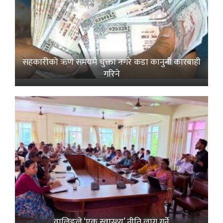
सहकारीको ऋण समयमै चुक्ता नगरे कडा कानुनी कारबाही
गरिने
वालिङले ‘एक स्वास्थ्य’ नीति लागू गर्ने