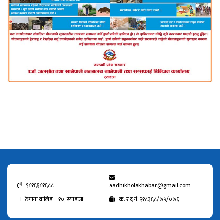
९८१६१८१६८८
aadhikholakhabar@gmail.com
ठेगाना वालिङ—१०, स्याङजा
क. र द नं. २१८३६८/७५/०७६