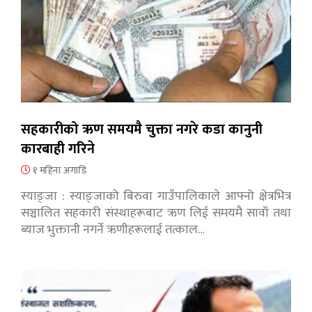
सहकारीको ऋण समयमै चुक्ता नगरे कडा कानुनी
कारबाही गरिने
१ महिना अगाडि
स्याङ्जा : स्याङ्जाको बिरुवा गाउँपालिकाले आफ्नो क्षेत्रभित्र
सञ्चालित सहकारी संस्थाहरूबाट ऋण लिई समयमै सावाँ तथा
ब्याज भुक्तानी नगर्ने ऋणीहरूलाई तत्काल…