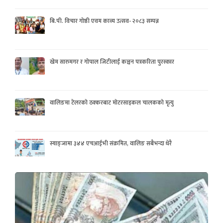
बि.पी. विचार गोष्ठी एवम काव्य उत्सव- २०८३ सम्पन्न
खेम सारुमगर र गोपाल जिटीलाई कञ्चन पत्रकरिता पुरस्कार
वालिङमा टेलरको ठक्करबाट मोटरसाइकल चालकको मृत्यु
स्याङ्जामा ३४४ एचआईभी संक्रमित, वालिङ सबैभन्दा धेरै