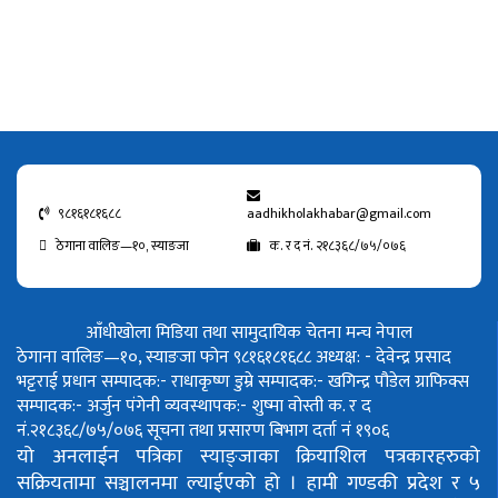
९८१६१८१६८८
aadhikholakhabar@gmail.com
ठेगाना वालिङ—१०, स्याङजा
क. र द नं. २१८३६८/७५/०७६
आँधीखोला मिडिया तथा सामुदायिक चेतना मन्च नेपाल
ठेगाना वालिङ—१०, स्याङजा फोन ९८१६१८१६८८
अध्यक्ष: - देवेन्द्र प्रसाद
भट्टराई
प्रधान सम्पादक:- राधाकृष्ण डुम्रे
सम्पादक:- खगिन्द्र पौडेल
ग्राफिक्स
सम्पादक:- अर्जुन पंगेनी
व्यवस्थापक:- शुष्मा वोस्ती
क. र द
नं.२१८३६८/७५/०७६
सूचना तथा प्रसारण बिभाग दर्ता नं १९०६
यो अनलाईन पत्रिका स्याङ्जाका क्रियाशिल पत्रकारहरुको
सक्रियतामा सञ्चालनमा ल्याईएको हो ।
हामी गण्डकी प्रदेश र ५