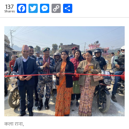
Facebook
Twitter
Messenger
Copy
Share
137
Shares
Link
कला राना,