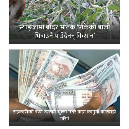
स्याङ्जामा बाँदर आतंक ‘पाकेको बाली
भित्राउनै पाउँदैनन् किसान’
सहकारीको ऋण समयमै चुक्ता नगरे कडा कानुनी कारबाही
गरिने