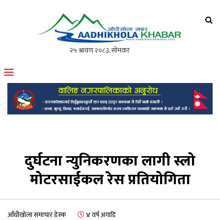
आँधीखोला खवर
मोफसलकै लोकप्रिय अनलाइन पत्रिका
दुर्घटना न्युनिकरणका लागी स्लो
मोटरसाईकल रेस प्रतियोगिता
आँधीखोला समाचार डेस्क
४ वर्ष अगाडि