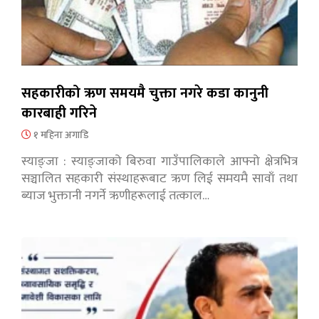
सहकारीको ऋण समयमै चुक्ता नगरे कडा कानुनी
कारबाही गरिने
१ महिना अगाडि
स्याङ्जा : स्याङ्जाको बिरुवा गाउँपालिकाले आफ्नो क्षेत्रभित्र
सञ्चालित सहकारी संस्थाहरूबाट ऋण लिई समयमै सावाँ तथा
ब्याज भुक्तानी नगर्ने ऋणीहरूलाई तत्काल…