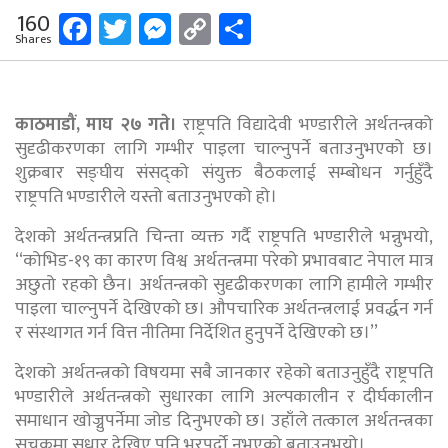
Facebook
Twitter
Messenger
Copy
Share
160
Shares
Link
काठमाडौं, माघ २७ गते।
राष्ट्रपति विद्यादेवी भण्डारीले अर्थतन्त्रको
सुदृढीकरणका लागि गम्भीर पाइला चाल्नुपर्ने बताउनुभएको छ।
शुक्रबार सङ्घीय संसद्को संयुक्त बैठकलाई सम्बोधन गर्नुहुँदै
राष्ट्रपति भण्डारीले यस्तो बताउनुभएको हो।
देशको अर्थतन्त्रप्रति चिन्ता व्यक्त गर्दै राष्ट्रपति भण्डारीले भन्नुभयो,
‘‘कोभिड-१९ का कारण विश्व अर्थतन्त्रमा परेको प्रभावबाट नेपाल मात्र
अछुतो रहको छैन। अर्थतन्त्रको सुदृढीकरणका लागि हामीले गम्भीर
पाइला चाल्नुपर्ने देखिएको छ। औपचारिक अर्थतन्त्रलाई प्रवर्द्धन गर्न
र संस्थागत गर्न वित्त नीतिमा निर्देशित हुनुपर्ने देखिएको छ।’’
देशको अर्थतन्त्रको विषयमा सबै जानकार रहेको बताउनुहुँदै राष्ट्रपति
भण्डारीले अर्थतन्त्रको सुधारका लागि अल्पकालीन र दीर्घकालीन
समाधान खोज्नुपर्नेमा जोड दिनुभएको छ। उहाँले तत्काल अर्थतन्त्रका
सूचकमा सुधार देखिए पनि भरपर्दो नभएको बताउनुभयो।