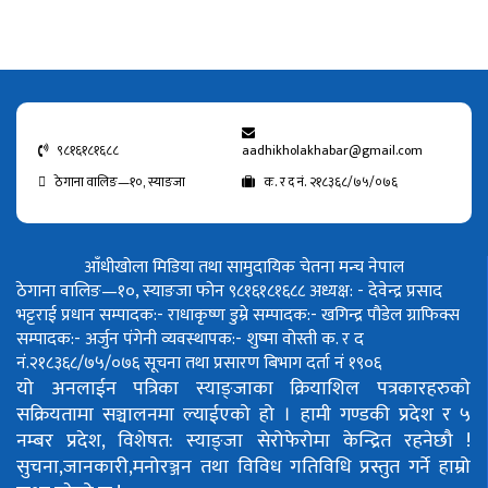
९८१६१८१६८८
aadhikholakhabar@gmail.com
ठेगाना वालिङ—१०, स्याङजा
क. र द नं. २१८३६८/७५/०७६
आँधीखोला मिडिया तथा सामुदायिक चेतना मन्च नेपाल
ठेगाना वालिङ—१०, स्याङजा फोन ९८१६१८१६८८
अध्यक्ष: - देवेन्द्र प्रसाद
भट्टराई
प्रधान सम्पादक:- राधाकृष्ण डुम्रे
सम्पादक:- खगिन्द्र पौडेल
ग्राफिक्स
सम्पादक:- अर्जुन पंगेनी
व्यवस्थापक:- शुष्मा वोस्ती
क. र द
नं.२१८३६८/७५/०७६
सूचना तथा प्रसारण बिभाग दर्ता नं १९०६
यो अनलाईन पत्रिका स्याङ्जाका क्रियाशिल पत्रकारहरुको
सक्रियतामा सञ्चालनमा ल्याईएको हो ।
हामी गण्डकी प्रदेश र ५
नम्बर प्रदेश, विशेषत: स्याङ्जा सेरोफेरोमा केन्द्रित रहनेछौ !
सुचना,जानकारी,मनोरञ्जन तथा विविध गतिविधि प्रस्तुत गर्ने हाम्रो