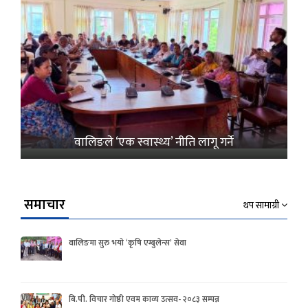
वालिङले ‘एक स्वास्थ्य’ नीति लागू गर्ने
समाचार
थप सामाग्री
वालिङमा सुरु भयो ‘कृषि एम्बुलेन्स’ सेवा
बि.पी. विचार गोष्ठी एवम काव्य उत्सव- २०८३ सम्पन्न