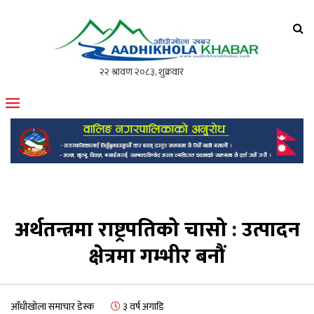
आँधीखोला खवर
मोफसलकै लोकप्रिय अनलाइन पत्रिका
अर्थतन्त्रमा राष्ट्रपतिको चासो : उत्पादन
क्षेत्रमा गम्भीर बनौं
आँधीखोला समाचार डेस्क
३ वर्ष अगाडि