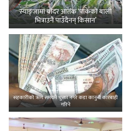
स्याङ्जामा बाँदर आतंक ‘पाकेको बाली
भित्राउनै पाउँदैनन् किसान’
सहकारीको ऋण समयमै चुक्ता नगरे कडा कानुनी कारबाही
गरिने