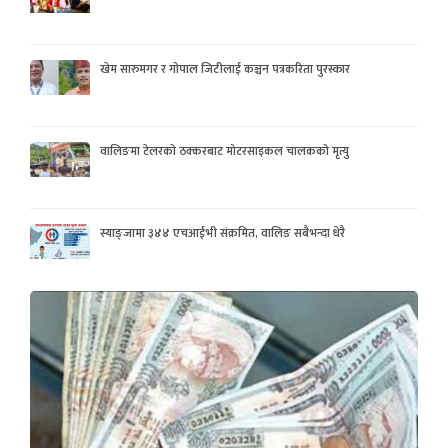
खेम सारुमगर र गोपाल जिटीलाई कञ्चन पत्रकरिता पुरस्कार
वालिङमा टेलरको ठक्करबाट मोटरसाइकल चालकको मृत्यु
स्याङ्जामा ३४४ एचआईभी संक्रमित, वालिङ सबैभन्दा धेरै