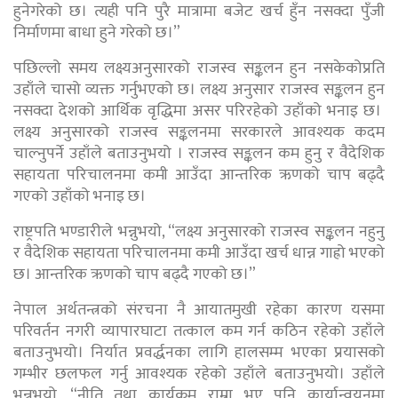
हुनेगरेको छ। त्यही पनि पुरै मात्रामा बजेट खर्च हुँन नसक्दा पुँजी
निर्माणमा बाधा हुने गरेको छ।”
पछिल्लो समय लक्ष्यअनुसारको राजस्व सङ्कलन हुन नसकेकोप्रति
उहाँले चासो व्यक्त गर्नुभएको छ। लक्ष्य अनुसार राजस्व सङ्कलन हुन
नसक्दा देशको आर्थिक वृद्धिमा असर परिरहेको उहाँको भनाइ छ।
लक्ष्य अनुसारको राजस्व सङ्कलनमा सरकारले आवश्यक कदम
चाल्नुपर्ने उहाँले बताउनुभयो । राजस्व सङ्कलन कम हुनु र वैदेशिक
सहायता परिचालनमा कमी आउँदा आन्तरिक ऋणको चाप बढ्दै
गएको उहाँको भनाइ छ।
राष्ट्रपति भण्डारीले भन्नुभयो, “लक्ष्य अनुसारको राजस्व सङ्कलन नहुनु
र वैदेशिक सहायता परिचालनमा कमी आउँदा खर्च धान्न गाह्रो भएको
छ। आन्तरिक ऋणको चाप बढ्दै गएको छ।”
नेपाल अर्थतन्त्रको संरचना नै आयातमुखी रहेका कारण यसमा
परिवर्तन नगरी व्यापारघाटा तत्काल कम गर्न कठिन रहेको उहाँले
बताउनुभयो। निर्यात प्रवर्द्धनका लागि हालसम्म भएका प्रयासको
गम्भीर छलफल गर्नु आवश्यक रहेको उहाँले बताउनुभयो। उहाँले
भन्नुभयो, “नीति तथा कार्यक्रम राम्रा भए पनि कार्यान्वयनमा