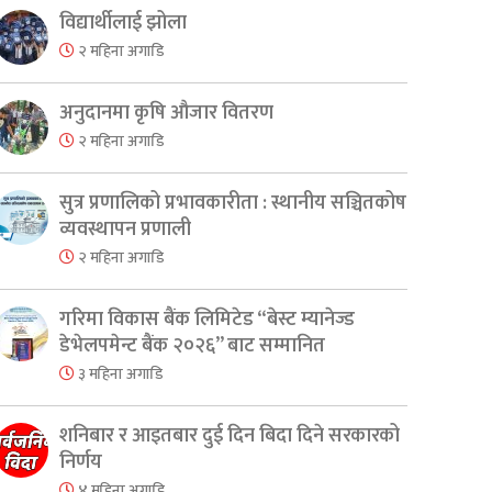
विद्यार्थीलाई झोला
२ महिना अगाडि
अनुदानमा कृषि औजार वितरण
२ महिना अगाडि
सुत्र प्रणालिको प्रभावकारीता : स्थानीय सञ्चितकोष
व्यवस्थापन प्रणाली
२ महिना अगाडि
er
are
गरिमा विकास बैंक लिमिटेड “बेस्ट म्यानेज्ड
डेभेलपमेन्ट बैंक २०२६” बाट सम्मानित
३ महिना अगाडि
शनिबार र आइतबार दुई दिन बिदा दिने सरकारको
निर्णय
४ महिना अगाडि