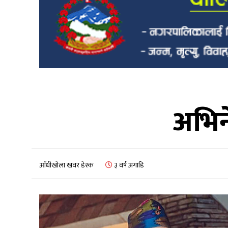
अभिन
आँधीखोला खवर डेस्क
३ वर्ष अगाडि