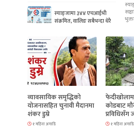
स्या
सञ्
स्याङ्जामा ३४४ एचआईभी
भुक्
संक्रमित, वालिङ सबैभन्दा धेरै
व्यावसायिक समृद्धिको
फेदीखोलाम
योजनासहित चुनावी मैदानमा
कोडबाट मौ
शंकर डुम्रे
प्रविधिसँग
१ महिना अगाडि
१ महिना अगाडि