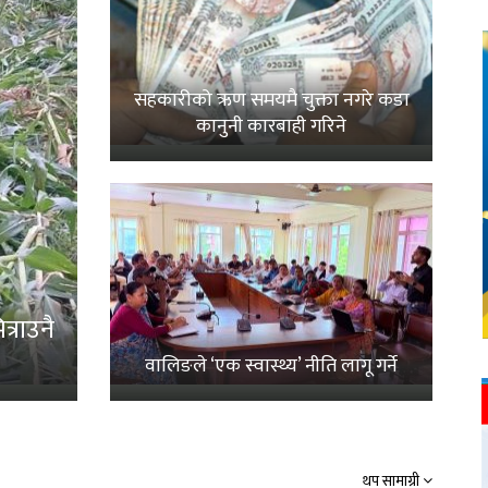
सहकारीको ऋण समयमै चुक्ता नगरे कडा
कानुनी कारबाही गरिने
्राउनै
वालिङले ‘एक स्वास्थ्य’ नीति लागू गर्ने
थप सामाग्री