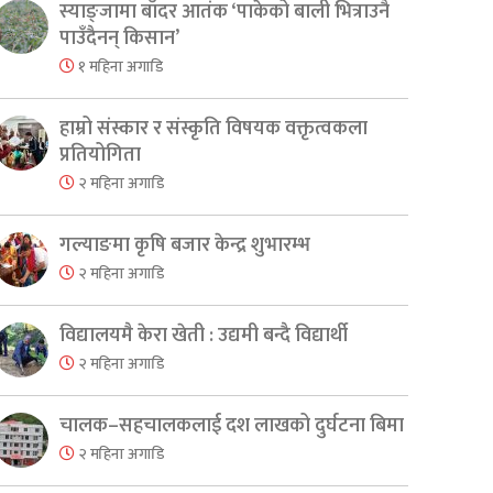
स्याङ्जामा बाँदर आतंक ‘पाकेको बाली भित्राउनै
पाउँदैनन् किसान’
१ महिना अगाडि
हाम्रो संस्कार र संस्कृति विषयक वक्तृत्वकला
प्रतियोगिता
२ महिना अगाडि
गल्याङमा कृषि बजार केन्द्र शुभारम्भ
२ महिना अगाडि
विद्यालयमै केरा खेती : उद्यमी बन्दै विद्यार्थी
२ महिना अगाडि
चालक–सहचालकलाई दश लाखको दुर्घटना बिमा
२ महिना अगाडि