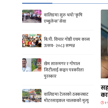
वालिङमा सुरु भयो ‘कृषि
एम्बुलेन्स’ सेवा
बि.पी. विचार गोष्ठी एवम काव्य
उत्सव- २०८३ सम्पन्न
खेम सारुमगर र गोपाल
जिटीलाई कञ्चन पत्रकरिता
पुरस्कार
सह
का
वालिङमा टेलरको ठक्करबाट
मोटरसाइकल चालकको मृत्यु
१ 