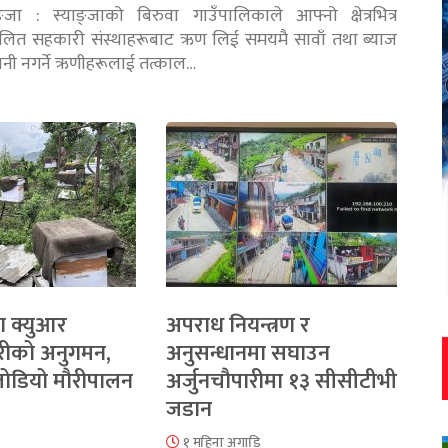
ङ्जा : स्याङ्जाको बिरुवा गाउँपालिकाले आफ्नो क्षेत्रभित्र
चालित सहकारी संस्थाहरूबाट ऋण लिई समयमै सावाँ तथा ब्याज
तानी नगर्ने ऋणीहरूलाई तत्काल…
ा क्युआर
अपराध नियन्त्रण र
रीको अनुगमन,
अनुसन्धानमा सघाउन
 जोडियो मौरीपालन
अर्जुनचौपारीमा १३ सीसीटीभी
जडान
१ महिना अगाडि