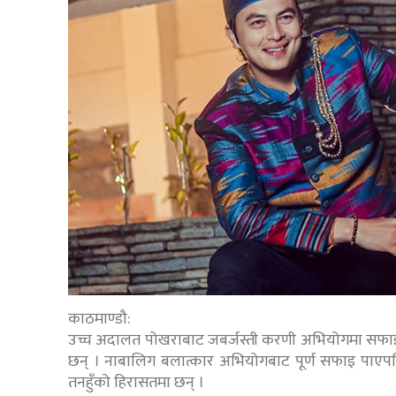
काठमाण्डौ:
उच्च अदालत पोखराबाट जबर्जस्ती करणी अभियोगमा सफाइ 
छन् । नाबालिग बलात्कार अभियोगबाट पूर्ण सफाइ पाएपछि 
तनहुँको हिरासतमा छन् ।