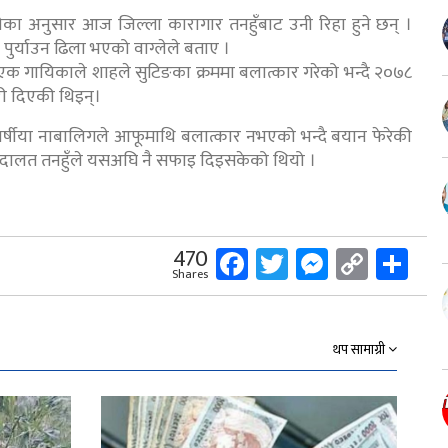
ेका अनुसार आज जिल्ला कारागार तनहुँबाट उनी रिहा हुने छन् ।
र्याउन ढिला भएको वाग्लेले बताए ।
 गायिकाले शाहले सुटिङका क्रममा बलात्कार गरेको भन्दै २०७८
री दिएकी थिइन्।
वर्षीया नाबालिगले आफूमाथि बलात्कार नभएको भन्दै बयान फेरेकी
 अदालत तनहुँले यसअघि नै सफाइ दिइसकेको थियो ।
Facebook
Twitter
Messeng
Copy
Sh
470
Shares
Link
थप सामाग्री