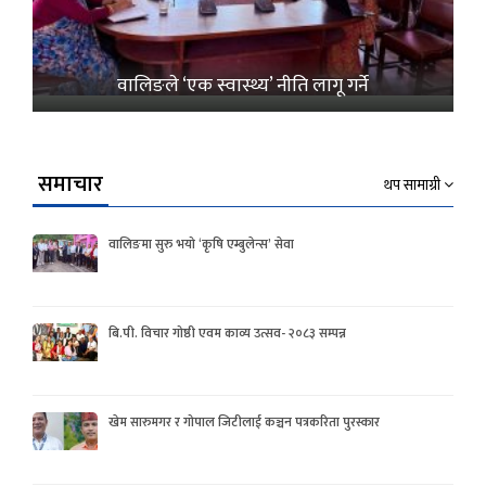
वालिङले ‘एक स्वास्थ्य’ नीति लागू गर्ने
समाचार
थप सामाग्री
वालिङमा सुरु भयो ‘कृषि एम्बुलेन्स’ सेवा
बि.पी. विचार गोष्ठी एवम काव्य उत्सव- २०८३ सम्पन्न
खेम सारुमगर र गोपाल जिटीलाई कञ्चन पत्रकरिता पुरस्कार