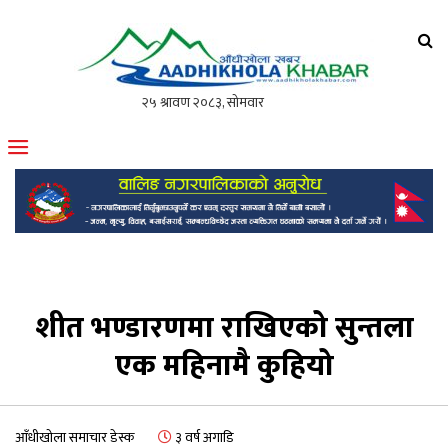
आँधीखोला खवर
मोफसलकै लोकप्रिय अनलाइन पत्रिका
शीत भण्डारणमा राखिएको सुन्तला
एक महिनामै कुहियो
आँधीखोला समाचार डेस्क
३ वर्ष अगाडि