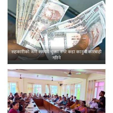
सहकारीको ऋण समयमै चुक्ता नगरे कडा कानुनी कारबाही
गरिने