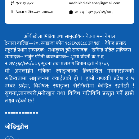
९८१६१८१६८८
aadhikholakhabar@gmail.com
ठेगाना वालिङ—१०, स्याङजा
क. र द नं. २१८३६८/७५/०७६
आँधीखोला मिडिया तथा सामुदायिक चेतना मन्च नेपाल
ठेगाना वालिङ—१०, स्याङजा फोन ९८१६१८१६८८
अध्यक्ष: - देवेन्द्र प्रसाद
भट्टराई
प्रधान सम्पादक:- राधाकृष्ण डुम्रे
सम्पादक:- खगिन्द्र पौडेल
ग्राफिक्स
सम्पादक:- अर्जुन पंगेनी
व्यवस्थापक:- शुष्मा वोस्ती
क. र द
नं.२१८३६८/७५/०७६
सूचना तथा प्रसारण बिभाग दर्ता नं १९०६
यो अनलाईन पत्रिका स्याङ्जाका क्रियाशिल पत्रकारहरुको
सक्रियतामा सञ्चालनमा ल्याईएको हो ।
हामी गण्डकी प्रदेश र ५
नम्बर प्रदेश, विशेषत: स्याङ्जा सेरोफेरोमा केन्द्रित रहनेछौ !
सुचना,जानकारी,मनोरञ्जन तथा विविध गतिविधि प्रस्तुत गर्ने हाम्रो
लक्ष्य रहेको छ !
============
जोडिनुहोस