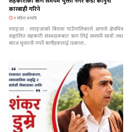
सहकारीको ऋण समयमै चुक्ता नगरे कडा कानुनी
कारबाही गरिने
१ महिना अगाडि
स्याङ्जा : स्याङ्जाको बिरुवा गाउँपालिकाले आफ्नो क्षेत्रभित्र
सञ्चालित सहकारी संस्थाहरूबाट ऋण लिई समयमै सावाँ तथा
ब्याज भुक्तानी नगर्ने ऋणीहरूलाई तत्काल…