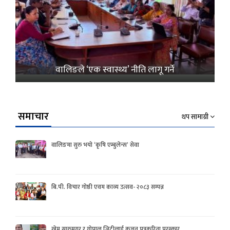
वालिङले ‘एक स्वास्थ्य’ नीति लागू गर्ने
समाचार
थप सामाग्री
वालिङमा सुरु भयो ‘कृषि एम्बुलेन्स’ सेवा
बि.पी. विचार गोष्ठी एवम काव्य उत्सव- २०८३ सम्पन्न
खेम सारुमगर र गोपाल जिटीलाई कञ्चन पत्रकरिता पुरस्कार