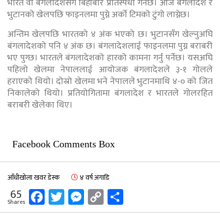
भारत वा बंगलादेशसँग बिहीबार प्रतिस्पर्धा गर्नेछ। आजै बंगलादेश र
भुटानको खेलपछि फाइनलमा पुग्ने अर्को टिमको टुंगो लाग्नेछ।
अन्तिम खेलपछि भारतको ४ अंक भएको छ। भुटानसँग खेल्नुअघि
बंगलादेशको पनि ४ अंक छ। बंगलादेशलाई फाइनलमा पुग्न बराबरी
भए पुग्छ। भारतले बंगलादेशको हारको कामना गर्नु पर्नेछ। यसअघि
पहिलो खेलमा नेपाललाई आयोजक बंगलादेशले ३-१ गोलले
हराएको थियो। दोस्रो खेलमा भने नेपालले भुटानमाथि ४-० को जित
निकालेको थियो। प्रतियोगितामा बंगलादेश र भारतले गोलरहित
बराबरी खेलेका थिए।
Facebook Comments Box
आँधीखोला खवर डेस्क
४ वर्ष अगाडि
Facebook
Twitter
Messenger
Copy
Share
65
Shares
Link