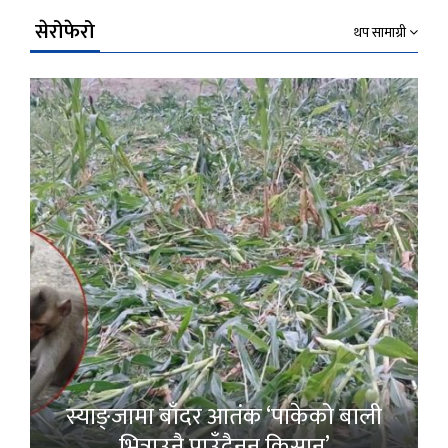
सेरोफेरो
थप सामाग्री
स्याङ्जामा बाँदर आतंक ‘पाकेको बाली
भित्राउनै पाउँदैनन् किसान’