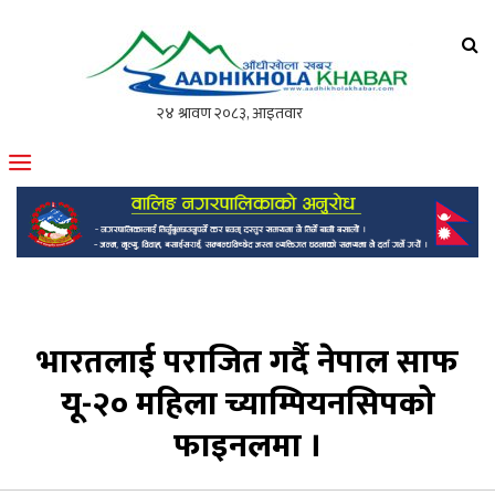
आँधीखोला खवर
मोफसलकै लोकप्रिय अनलाइन पत्रिका
भारतलाई पराजित गर्दै नेपाल साफ
यू-२० महिला च्याम्पियनसिपको
फाइनलमा ।