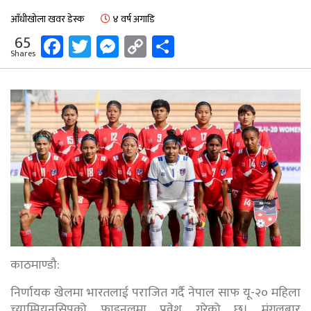
आँधीखोला खवर डेस्क
४ वर्ष अगाडि
Facebook
Twitter
Messenger
Copy
Share
65
Shares
Link
काठमाण्डौ:
निर्णायक खेलमा भारतलाई पराजित गर्दै नेपाल साफ यू-२० महिला
च्याम्पियनसिपको फाइनलमा प्रवेश गरेको छ। मंगलबार