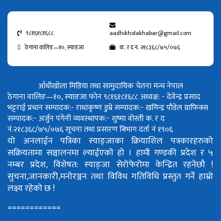
९८१६१८१६८८
aadhikholakhabar@gmail.com
ठेगाना वालिङ—१०, स्याङजा
क. र द नं. २१८३६८/७५/०७६
आँधीखोला मिडिया तथा सामुदायिक चेतना मन्च नेपाल
ठेगाना वालिङ—१०, स्याङजा फोन ९८१६१८१६८८
अध्यक्ष: - देवेन्द्र प्रसाद
भट्टराई
प्रधान सम्पादक:- राधाकृष्ण डुम्रे
सम्पादक:- खगिन्द्र पौडेल
ग्राफिक्स
सम्पादक:- अर्जुन पंगेनी
व्यवस्थापक:- शुष्मा वोस्ती
क. र द
नं.२१८३६८/७५/०७६
सूचना तथा प्रसारण बिभाग दर्ता नं १९०६
यो अनलाईन पत्रिका स्याङ्जाका क्रियाशिल पत्रकारहरुको
सक्रियतामा सञ्चालनमा ल्याईएको हो ।
हामी गण्डकी प्रदेश र ५
नम्बर प्रदेश, विशेषत: स्याङ्जा सेरोफेरोमा केन्द्रित रहनेछौ !
सुचना,जानकारी,मनोरञ्जन तथा विविध गतिविधि प्रस्तुत गर्ने हाम्रो
लक्ष्य रहेको छ !
============