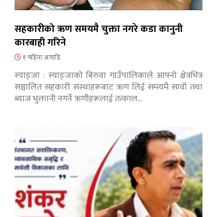
सहकारीको ऋण समयमै चुक्ता नगरे कडा कानुनी
कारबाही गरिने
१ महिना अगाडि
स्याङ्जा : स्याङ्जाको बिरुवा गाउँपालिकाले आफ्नो क्षेत्रभित्र
सञ्चालित सहकारी संस्थाहरूबाट ऋण लिई समयमै सावाँ तथा
ब्याज भुक्तानी नगर्ने ऋणीहरूलाई तत्काल…