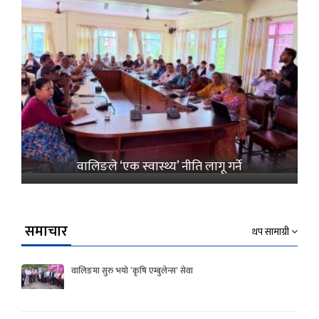
वालिङले ‘एक स्वास्थ्य’ नीति लागू गर्ने
समाचार
थप सामाग्री
वालिङमा सुरु भयो ‘कृषि एम्बुलेन्स’ सेवा