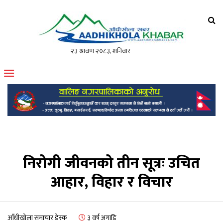
आँधीखोला खवर
मोफसलकै लोकप्रिय अनलाइन पत्रिका
निरोगी जीवनको तीन सूत्रः उचित
आहार, विहार र विचार
आँधीखोला समाचार डेस्क
३ वर्ष अगाडि