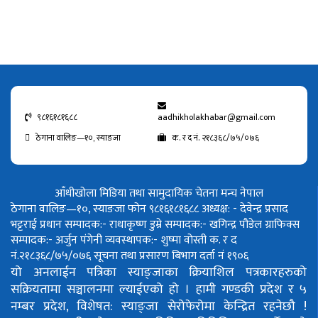
९८१६१८१६८८
aadhikholakhabar@gmail.com
ठेगाना वालिङ—१०, स्याङजा
क. र द नं. २१८३६८/७५/०७६
आँधीखोला मिडिया तथा सामुदायिक चेतना मन्च नेपाल
ठेगाना वालिङ—१०, स्याङजा फोन ९८१६१८१६८८
अध्यक्ष: - देवेन्द्र प्रसाद
भट्टराई
प्रधान सम्पादक:- राधाकृष्ण डुम्रे
सम्पादक:- खगिन्द्र पौडेल
ग्राफिक्स
सम्पादक:- अर्जुन पंगेनी
व्यवस्थापक:- शुष्मा वोस्ती
क. र द
नं.२१८३६८/७५/०७६
सूचना तथा प्रसारण बिभाग दर्ता नं १९०६
यो अनलाईन पत्रिका स्याङ्जाका क्रियाशिल पत्रकारहरुको
सक्रियतामा सञ्चालनमा ल्याईएको हो ।
हामी गण्डकी प्रदेश र ५
नम्बर प्रदेश, विशेषत: स्याङ्जा सेरोफेरोमा केन्द्रित रहनेछौ !