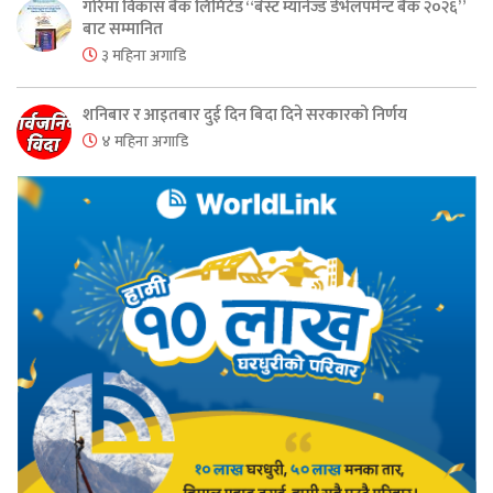
गरिमा विकास बैंक लिमिटेड “बेस्ट म्यानेज्ड डेभेलपमेन्ट बैंक २०२६”
बाट सम्मानित
३ महिना अगाडि
शनिबार र आइतबार दुई दिन बिदा दिने सरकारको निर्णय
४ महिना अगाडि