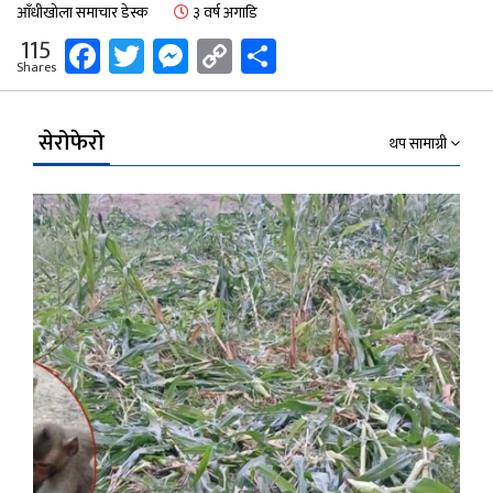
आँधीखोला समाचार डेस्क
३ वर्ष अगाडि
Facebook
Twitter
Messenger
Copy
Share
115
Shares
Link
सेरोफेरो
थप सामाग्री