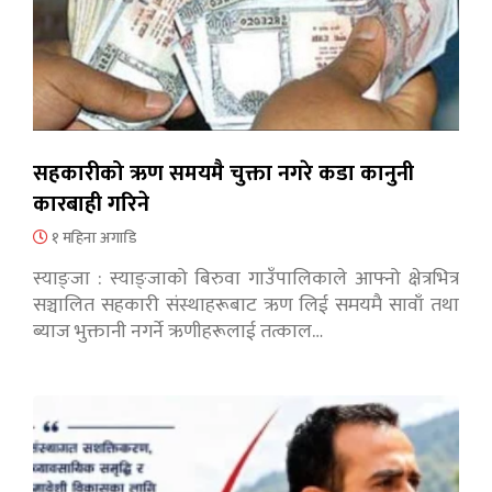
सहकारीको ऋण समयमै चुक्ता नगरे कडा कानुनी
कारबाही गरिने
१ महिना अगाडि
स्याङ्जा : स्याङ्जाको बिरुवा गाउँपालिकाले आफ्नो क्षेत्रभित्र
सञ्चालित सहकारी संस्थाहरूबाट ऋण लिई समयमै सावाँ तथा
ब्याज भुक्तानी नगर्ने ऋणीहरूलाई तत्काल…