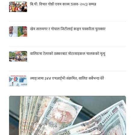
बि.पी. विचार गोष्ठी एवम काव्य उत्सव- २०८३ सम्पन्न
खेम सारुमगर र गोपाल जिटीलाई कञ्चन पत्रकरिता पुरस्कार
वालिङमा टेलरको ठक्करबाट मोटरसाइकल चालकको मृत्यु
स्याङ्जामा ३४४ एचआईभी संक्रमित, वालिङ सबैभन्दा धेरै