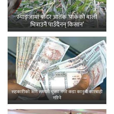
स्याङ्जामा बाँदर आतंक ‘पाकेको बाली
भित्राउनै पाउँदैनन् किसान’
सहकारीको ऋण समयमै चुक्ता नगरे कडा कानुनी कारबाही
गरिने