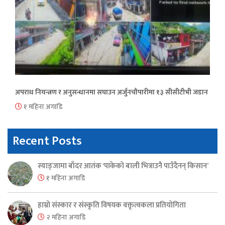
अपराध नियन्त्रण र अनुसन्धानमा सघाउन अर्जुनचौपारीमा १३ सीसीटीभी जडान
१ महिना अगाडि
Recent Posts
स्याङ्जामा बाँदर आतंक ‘पाकेको बाली भित्राउनै पाउँदैनन् किसान’
१ महिना अगाडि
हाम्रो संस्कार र संस्कृति विषयक वक्तृत्वकला प्रतियोगिता
२ महिना अगाडि