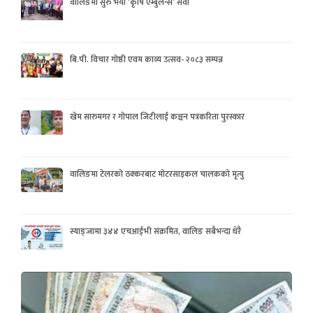
वालिङमा सुरु भयो ‘कृषि एम्बुलेन्स’ सेवा
बि.पी. विचार गोष्ठी एवम काव्य उत्सव- २०८३ सम्पन्न
खेम सारुमगर र गोपाल जिटीलाई कञ्चन पत्रकरिता पुरस्कार
वालिङमा टेलरको ठक्करबाट मोटरसाइकल चालकको मृत्यु
स्याङ्जामा ३४४ एचआईभी संक्रमित, वालिङ सबैभन्दा धेरै