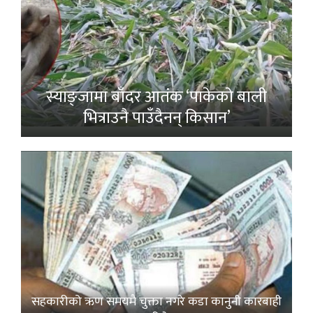
स्याङ्जामा बाँदर आतंक ‘पाकेको बाली
भित्राउनै पाउँदैनन् किसान’
सहकारीको ऋण समयमै चुक्ता नगरे कडा कानुनी कारबाही