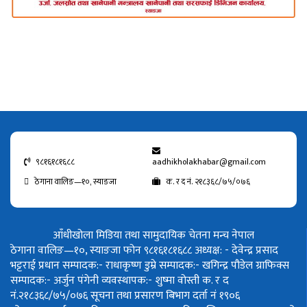
९८१६१८१६८८
aadhikholakhabar@gmail.com
ठेगाना वालिङ—१०, स्याङजा
क. र द नं. २१८३६८/७५/०७६
आँधीखोला मिडिया तथा सामुदायिक चेतना मन्च नेपाल
ठेगाना वालिङ—१०, स्याङजा फोन ९८१६१८१६८८
अध्यक्ष: - देवेन्द्र प्रसाद
भट्टराई
प्रधान सम्पादक:- राधाकृष्ण डुम्रे
सम्पादक:- खगिन्द्र पौडेल
ग्राफिक्स
सम्पादक:- अर्जुन पंगेनी
व्यवस्थापक:- शुष्मा वोस्ती
क. र द
नं.२१८३६८/७५/०७६
सूचना तथा प्रसारण बिभाग दर्ता नं १९०६