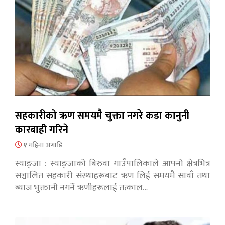
सहकारीको ऋण समयमै चुक्ता नगरे कडा कानुनी
कारबाही गरिने
१ महिना अगाडि
स्याङ्जा : स्याङ्जाको बिरुवा गाउँपालिकाले आफ्नो क्षेत्रभित्र
सञ्चालित सहकारी संस्थाहरूबाट ऋण लिई समयमै सावाँ तथा
ब्याज भुक्तानी नगर्ने ऋणीहरूलाई तत्काल…