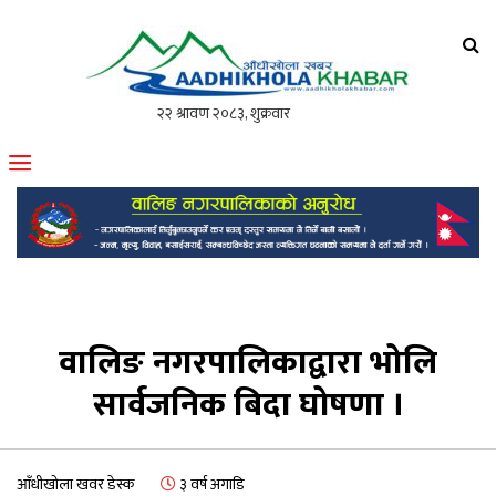
आँधीखोला खवर
मोफसलकै लोकप्रिय अनलाइन पत्रिका
वालिङ नगरपालिकाद्वारा भोलि
सार्वजनिक बिदा घोषणा ।
आँधीखोला खवर डेस्क
३ वर्ष अगाडि