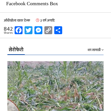
Facebook Comments Box
आँधीखोला खवर डेस्क
३ वर्ष अगाडि
Facebook
Twitter
Messenger
Copy
Share
842
Shares
Link
सेरोफेरो
थप सामाग्री