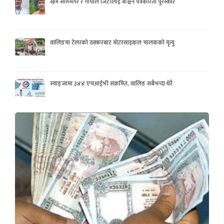
खेम सारुमगर र गोपाल जिटीलाई कञ्चन पत्रकरिता पुरस्कार
वालिङमा टेलरको ठक्करबाट मोटरसाइकल चालकको मृत्यु
स्याङ्जामा ३४४ एचआईभी संक्रमित, वालिङ सबैभन्दा धेरै