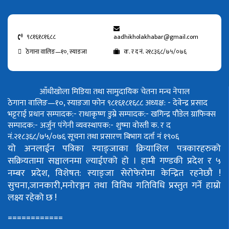
९८१६१८१६८८
aadhikholakhabar@gmail.com
ठेगाना वालिङ—१०, स्याङजा
क. र द नं. २१८३६८/७५/०७६
आँधीखोला मिडिया तथा सामुदायिक चेतना मन्च नेपाल
ठेगाना वालिङ—१०, स्याङजा फोन ९८१६१८१६८८
अध्यक्ष: - देवेन्द्र प्रसाद
भट्टराई
प्रधान सम्पादक:- राधाकृष्ण डुम्रे
सम्पादक:- खगिन्द्र पौडेल
ग्राफिक्स
सम्पादक:- अर्जुन पंगेनी
व्यवस्थापक:- शुष्मा वोस्ती
क. र द
नं.२१८३६८/७५/०७६
सूचना तथा प्रसारण बिभाग दर्ता नं १९०६
यो अनलाईन पत्रिका स्याङ्जाका क्रियाशिल पत्रकारहरुको
सक्रियतामा सञ्चालनमा ल्याईएको हो ।
हामी गण्डकी प्रदेश र ५
नम्बर प्रदेश, विशेषत: स्याङ्जा सेरोफेरोमा केन्द्रित रहनेछौ !
सुचना,जानकारी,मनोरञ्जन तथा विविध गतिविधि प्रस्तुत गर्ने हाम्रो
लक्ष्य रहेको छ !
============