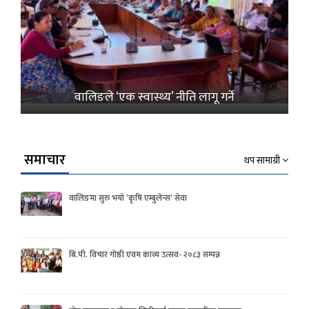
वालिङले ‘एक स्वास्थ्य’ नीति लागू गर्ने
समाचार
थप सामाग्री
वालिङमा सुरु भयो ‘कृषि एम्बुलेन्स’ सेवा
बि.पी. विचार गोष्ठी एवम काव्य उत्सव- २०८३ सम्पन्न