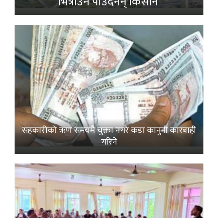
भित्राउनै पाउँदैनन् किसान’
सहकारीको ऋण समयमै चुक्ता नगरे कडा कानुनी कारबाही
गरिने