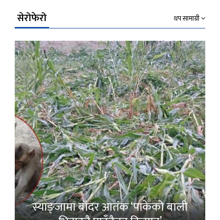
सेरोफेरो
थप सामाग्री
स्याङ्जामा बाँदर आतंक ‘पाकेको बाली