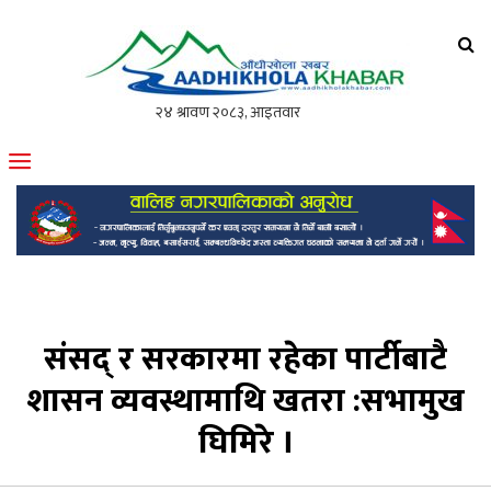
आँधीखोला खवर
मोफसलकै लोकप्रिय अनलाइन पत्रिका
संसद् र सरकारमा रहेका पार्टीबाटै
शासन व्यवस्थामाथि खतरा :सभामुख
घिमिरे ।