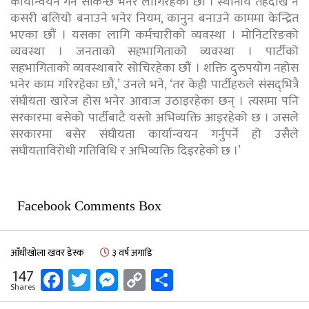
कार्यान्वयन गर्न सकिन्छ भनेर लागिरहेका छौं । स्थानीय तहदेखि नै
कसरी बलियो बनाउने भनेर नियम, कानुन बनाउने काममा केन्द्रित
भएका छौं । यसका लागि कर्मचारीको व्यवस्था । मोनिटरिङको
व्यवस्था । जनताको सहभागिताको व्यवस्था । पार्टीको
सहभागिताको व्यवस्थाबारे सोचिरहेका छौं । शक्ति दुरुपयोग नहोस
भनेर काम गरिरहेका छौं,’ उनले भने, ‘तर केही पार्टीहरुले संसद्‌भित्रै
संघीयता खारेज होस भनेर आवाज उठाइरहेका छन् । त्यसमा पनि
सरकारमा बसेको पार्टीबाटै यस्तो अभिव्यक्ति आइरहेको छ । जसले
सरकारमा बसेर संघीयता कार्यान्वयन गर्नुपर्ने हो उसैले
संघीयताविरोधी गतिविधि र अभिव्यक्ति दिइरहेको छ ।’
Facebook Comments Box
आँधीखोला खवर डेस्क
३ वर्ष अगाडि
Facebook
Twitter
Messenger
Copy
Share
147
Shares
Link