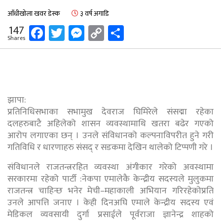
आँधीखोला खवर डेस्क
३ वर्ष अगाडि
Facebook
Twitter
Messenger
Copy
Share
147
Shares
Link
झापा:
प्रतिनिधिसभाका सभामुख देवराज घिमिरेले संसद्मा रहेका
दलहरुबाटै अहिलेको शासन व्यवस्थामाथि खतरा बढेर गएको
आरोप लगाएका छन् । उनले संविधानको कल्पनाविपरीत हुने गरी
गतिविधि र धारणाहरु संसद् र सडकमा देखिन थालेको टिप्पणी गरे ।
संविधानले राजतन्त्ररहित व्यवस्था अंगीकार गरेको अवस्थामा
सरकारमा रहेको पार्टी :नेकपा एमालेकै केन्द्रीय सदस्यले मुलुकमा
राजतन्त्र चाहिन्छ भनेर मेची–महाकाली अभियान गरिरहेकोप्रति
उनले आपत्ति जनाए । केही दिनअघि एमाले केन्द्रीय सदस्य एवं
मेडिकल व्यवसायी दुर्गा प्रसाईले पूर्वराजा ज्ञानेन्द्र शाहको