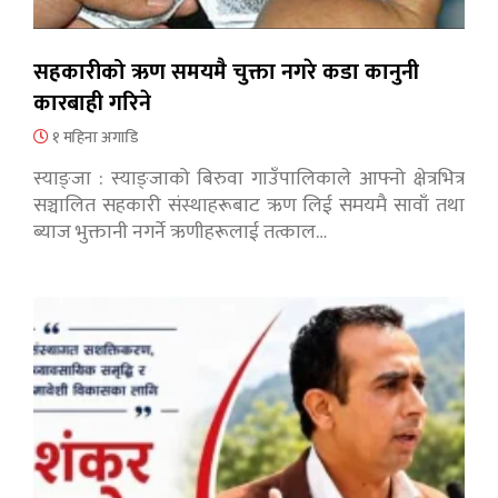
सहकारीको ऋण समयमै चुक्ता नगरे कडा कानुनी
कारबाही गरिने
१ महिना अगाडि
स्याङ्जा : स्याङ्जाको बिरुवा गाउँपालिकाले आफ्नो क्षेत्रभित्र
सञ्चालित सहकारी संस्थाहरूबाट ऋण लिई समयमै सावाँ तथा
ब्याज भुक्तानी नगर्ने ऋणीहरूलाई तत्काल…