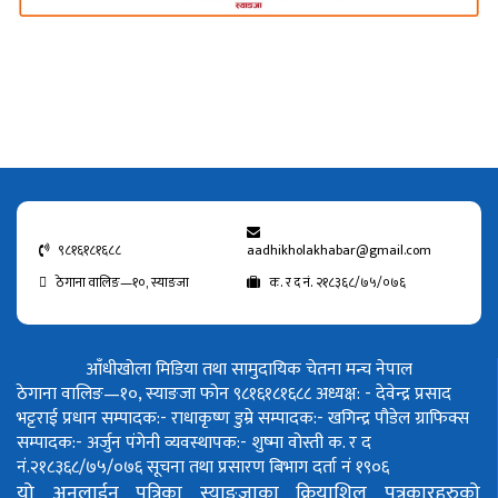
९८१६१८१६८८
aadhikholakhabar@gmail.com
ठेगाना वालिङ—१०, स्याङजा
क. र द नं. २१८३६८/७५/०७६
आँधीखोला मिडिया तथा सामुदायिक चेतना मन्च नेपाल
ठेगाना वालिङ—१०, स्याङजा फोन ९८१६१८१६८८
अध्यक्ष: - देवेन्द्र प्रसाद
भट्टराई
प्रधान सम्पादक:- राधाकृष्ण डुम्रे
सम्पादक:- खगिन्द्र पौडेल
ग्राफिक्स
सम्पादक:- अर्जुन पंगेनी
व्यवस्थापक:- शुष्मा वोस्ती
क. र द
नं.२१८३६८/७५/०७६
सूचना तथा प्रसारण बिभाग दर्ता नं १९०६
यो अनलाईन पत्रिका स्याङ्जाका क्रियाशिल पत्रकारहरुको