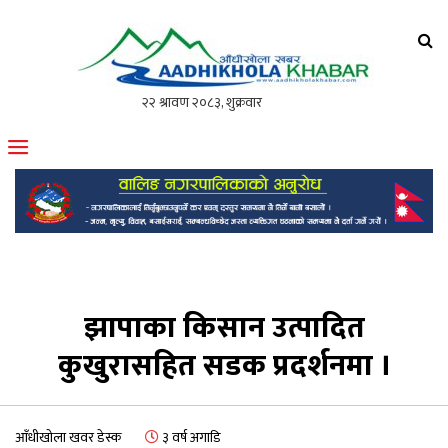
आँधीखोला खवर
मोफसलकै लोकप्रिय अनलाइन पत्रिका
झापाका किसान उत्पादित
कुखुरासहित सडक प्रदर्शनमा ।
आँधीखोला खवर डेस्क
३ वर्ष अगाडि