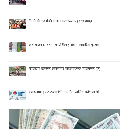
बि.पी. विचार गोष्ठी एवम काव्य उत्सव- २०८३ सम्पन्न
खेम सारुमगर र गोपाल जिटीलाई कञ्चन पत्रकरिता पुरस्कार
वालिङमा टेलरको ठक्करबाट मोटरसाइकल चालकको मृत्यु
स्याङ्जामा ३४४ एचआईभी संक्रमित, वालिङ सबैभन्दा धेरै