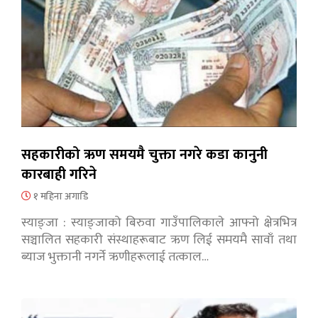
सहकारीको ऋण समयमै चुक्ता नगरे कडा कानुनी
कारबाही गरिने
१ महिना अगाडि
स्याङ्जा : स्याङ्जाको बिरुवा गाउँपालिकाले आफ्नो क्षेत्रभित्र
सञ्चालित सहकारी संस्थाहरूबाट ऋण लिई समयमै सावाँ तथा
ब्याज भुक्तानी नगर्ने ऋणीहरूलाई तत्काल…