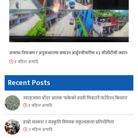
अपराध नियन्त्रण र अनुसन्धानमा सघाउन अर्जुनचौपारीमा १३ सीसीटीभी जडान
१ महिना अगाडि
Recent Posts
स्याङ्जामा बाँदर आतंक ‘पाकेको बाली भित्राउनै पाउँदैनन् किसान’
१ महिना अगाडि
हाम्रो संस्कार र संस्कृति विषयक वक्तृत्वकला प्रतियोगिता
२ महिना अगाडि