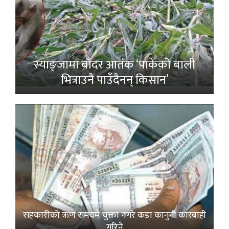
स्याङ्जामा बाँदर आतंक ‘पाकेको बाली
भित्राउनै पाउँदैनन् किसान’
सहकारीको ऋण समयमै चुक्ता नगरे कडा कानुनी कारबाही
गरिने