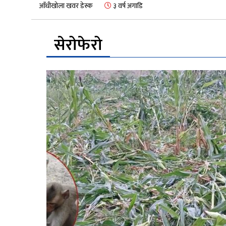
आँधीखोला खवर डेस्क
३ वर्ष अगाडि
सेरोफेरो