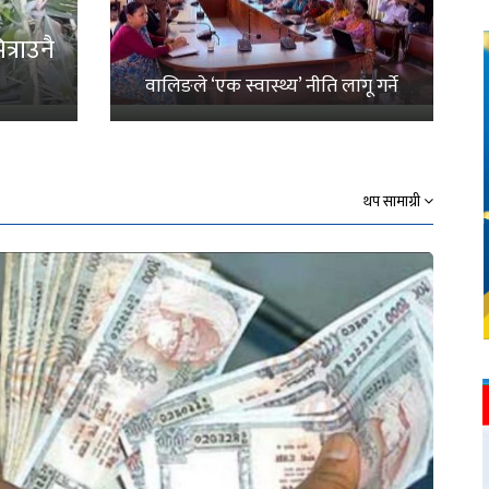
्राउनै
वालिङले ‘एक स्वास्थ्य’ नीति लागू गर्ने
थप सामाग्री