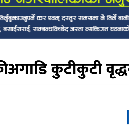
कीअगाडि कुटीकुटी वृद्ध