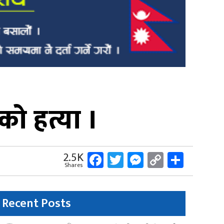
को हत्या ।
Facebook
Twitter
Messenger
Copy
Share
2.5K
Shares
Link
Recent Posts