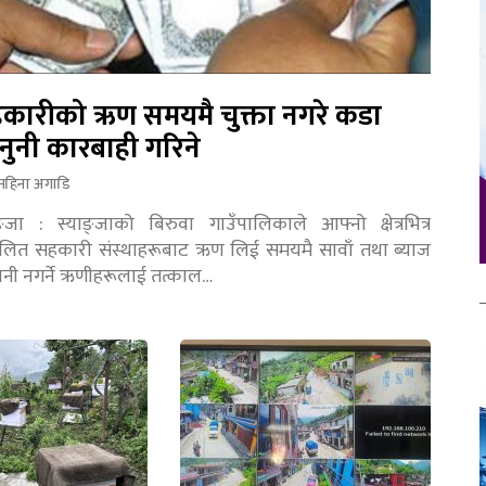
कारीको ऋण समयमै चुक्ता नगरे कडा
नुनी कारबाही गरिने
महिना अगाडि
ङ्जा : स्याङ्जाको बिरुवा गाउँपालिकाले आफ्नो क्षेत्रभित्र
चालित सहकारी संस्थाहरूबाट ऋण लिई समयमै सावाँ तथा ब्याज
तानी नगर्ने ऋणीहरूलाई तत्काल…