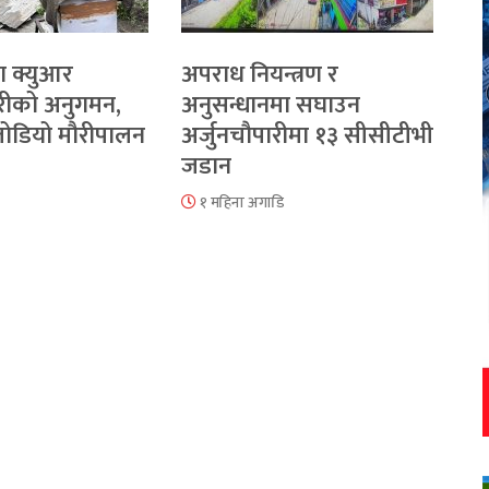
ा क्युआर
अपराध नियन्त्रण र
रीको अनुगमन,
अनुसन्धानमा सघाउन
 जोडियो मौरीपालन
अर्जुनचौपारीमा १३ सीसीटीभी
जडान
१ महिना अगाडि