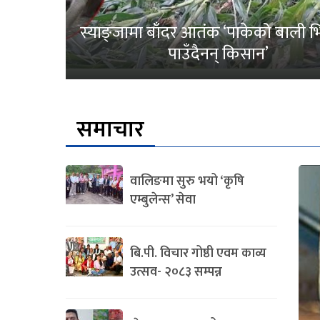
स्याङ्जामा बाँदर आतंक ‘पाकेको बाली भित
पाउँदैनन् किसान’
समाचार
वालिङमा सुरु भयो ‘कृषि
एम्बुलेन्स’ सेवा
बि.पी. विचार गोष्ठी एवम काव्य
उत्सव- २०८३ सम्पन्न