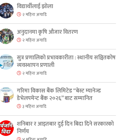
er
are
विद्यार्थीलाई झोला
२ महिना अगाडि
अनुदानमा कृषि औजार वितरण
२ महिना अगाडि
सुत्र प्रणालिको प्रभावकारीता : स्थानीय सञ्चितकोष
व्यवस्थापन प्रणाली
२ महिना अगाडि
गरिमा विकास बैंक लिमिटेड “बेस्ट म्यानेज्ड
डेभेलपमेन्ट बैंक २०२६” बाट सम्मानित
३ महिना अगाडि
शनिबार र आइतबार दुई दिन बिदा दिने सरकारको
निर्णय
४ महिना अगाडि