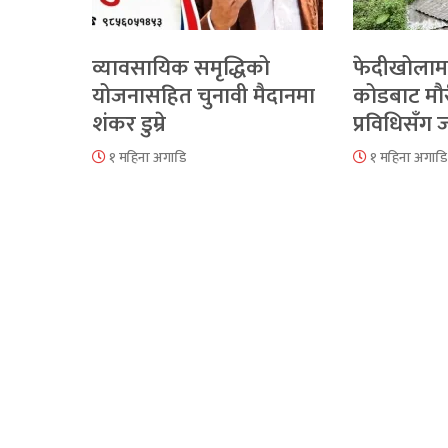
व्यावसायिक समृद्धिको
फेदीखोलाम
योजनासहित चुनावी मैदानमा
कोडबाट मौ
शंकर डुम्रे
प्रविधिसँग
१ महिना अगाडि
१ महिना अगाडि