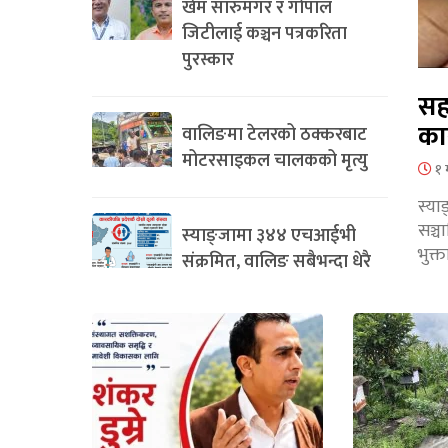
खेम सारुमगर र गोपाल
जिटीलाई कञ्चन पत्रकरिता
पुरस्कार
सह
का
वालिङमा टेलरको ठक्करबाट
मोटरसाइकल चालकको मृत्यु
१ 
स्या
सञ्
स्याङ्जामा ३४४ एचआईभी
भुक्
संक्रमित, वालिङ सबैभन्दा धेरै