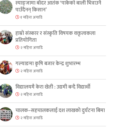
स्याङ्जामा बाँदर आतंक ‘पाकेको बाली भित्राउनै
पाउँदैनन् किसान’
१ महिना अगाडि
हाम्रो संस्कार र संस्कृति विषयक वक्तृत्वकला
प्रतियोगिता
२ महिना अगाडि
गल्याङमा कृषि बजार केन्द्र शुभारम्भ
२ महिना अगाडि
विद्यालयमै केरा खेती : उद्यमी बन्दै विद्यार्थी
२ महिना अगाडि
चालक–सहचालकलाई दश लाखको दुर्घटना बिमा
२ महिना अगाडि