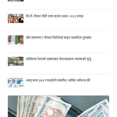
बि.पी. विचार गोष्ठी एवम काव्य उत्सव- २०८३ सम्पन्न
खेम सारुमगर र गोपाल जिटीलाई कञ्चन पत्रकरिता पुरस्कार
वालिङमा टेलरको ठक्करबाट मोटरसाइकल चालकको मृत्यु
स्याङ्जामा ३४४ एचआईभी संक्रमित, वालिङ सबैभन्दा धेरै