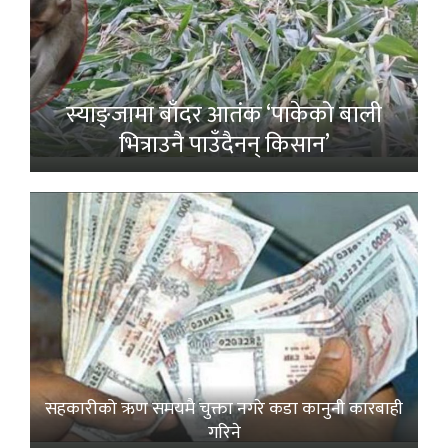
स्याङ्जामा बाँदर आतंक ‘पाकेको बाली
भित्राउनै पाउँदैनन् किसान’
सहकारीको ऋण समयमै चुक्ता नगरे कडा कानुनी कारबाही
गरिने