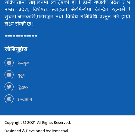
सक्रियतामा सञ्चालनमा ल्याईएको हो ।
हामी गण्डकी प्रदेश र ५
नम्बर प्रदेश, विशेषत: स्याङ्जा सेरोफेरोमा केन्द्रित रहनेछौ !
सुचना,जानकारी,मनोरञ्जन तथा विविध गतिविधि प्रस्तुत गर्ने हाम्रो
लक्ष्य रहेको छ !
============
जोडिनुहोस
फेसबुक
युटूब
ट्विटहरु
इन्स्टाग्राम
Copyright © 2021. All Rights Reserved.
Designed & Developed by:
lgmnepal