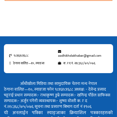
९८१६१८१६८८
aadhikholakhabar@gmail.com
ठेगाना वालिङ—१०, स्याङजा
क. र द नं. २१८३६८/७५/०७६
आँधीखोला मिडिया तथा सामुदायिक चेतना मन्च नेपाल
ठेगाना वालिङ—१०, स्याङजा फोन ९८१६१८१६८८
अध्यक्ष: - देवेन्द्र प्रसाद
भट्टराई
प्रधान सम्पादक:- राधाकृष्ण डुम्रे
सम्पादक:- खगिन्द्र पौडेल
ग्राफिक्स
सम्पादक:- अर्जुन पंगेनी
व्यवस्थापक:- शुष्मा वोस्ती
क. र द
नं.२१८३६८/७५/०७६
सूचना तथा प्रसारण बिभाग दर्ता नं १९०६
यो अनलाईन पत्रिका स्याङ्जाका क्रियाशिल पत्रकारहरुको