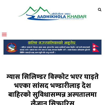
आँधीखोला खवर
मोफसलकै लोकप्रिय अनलाइन पत्रिका
ग्यास सिलिण्डर विस्फाेट भएर घाइते
भएका सांसद भण्डारीलाइ देश
बाहिरको सुविधासम्पन्न अस्पतालमा
लैजान सिफारिस