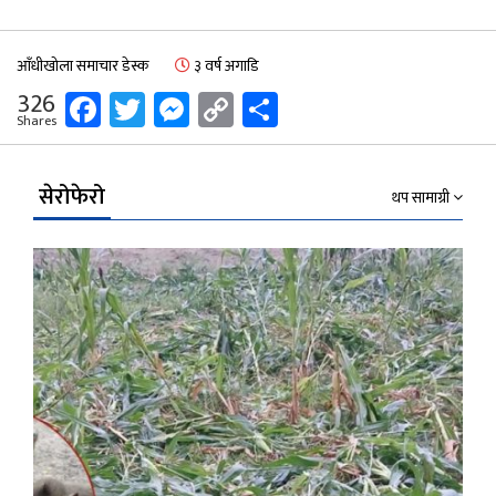
आँधीखोला समाचार डेस्क
३ वर्ष अगाडि
Facebook
Twitter
Messenger
Copy
Share
326
Shares
Link
सेरोफेरो
थप सामाग्री