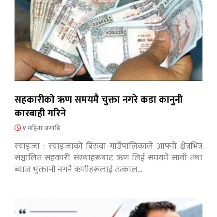
सहकारीको ऋण समयमै चुक्ता नगरे कडा कानुनी
कारबाही गरिने
१ महिना अगाडि
स्याङ्जा : स्याङ्जाको बिरुवा गाउँपालिकाले आफ्नो क्षेत्रभित्र
सञ्चालित सहकारी संस्थाहरूबाट ऋण लिई समयमै सावाँ तथा
ब्याज भुक्तानी नगर्ने ऋणीहरूलाई तत्काल…