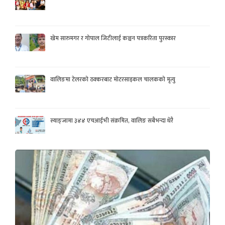
खेम सारुमगर र गोपाल जिटीलाई कञ्चन पत्रकरिता पुरस्कार
वालिङमा टेलरको ठक्करबाट मोटरसाइकल चालकको मृत्यु
स्याङ्जामा ३४४ एचआईभी संक्रमित, वालिङ सबैभन्दा धेरै