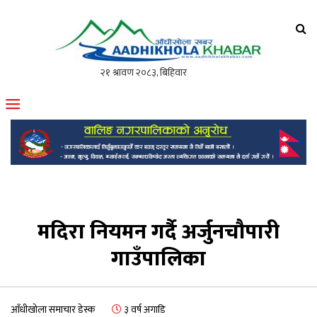
आँधीखोला खवर
मोफसलकै लोकप्रिय अनलाइन पत्रिका
मदिरा नियमन गर्दै अर्जुनचौपारी
गाउँपालिका
आँधीखोला समाचार डेस्क
३ वर्ष अगाडि