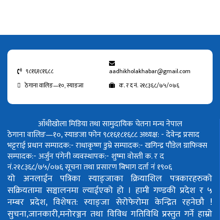
९८१६१८१६८८
aadhikholakhabar@gmail.com
ठेगाना वालिङ—१०, स्याङजा
क. र द नं. २१८३६८/७५/०७६
आँधीखोला मिडिया तथा सामुदायिक चेतना मन्च नेपाल
ठेगाना वालिङ—१०, स्याङजा फोन ९८१६१८१६८८
अध्यक्ष: - देवेन्द्र प्रसाद
भट्टराई
प्रधान सम्पादक:- राधाकृष्ण डुम्रे
सम्पादक:- खगिन्द्र पौडेल
ग्राफिक्स
सम्पादक:- अर्जुन पंगेनी
व्यवस्थापक:- शुष्मा वोस्ती
क. र द
नं.२१८३६८/७५/०७६
सूचना तथा प्रसारण बिभाग दर्ता नं १९०६
यो अनलाईन पत्रिका स्याङ्जाका क्रियाशिल पत्रकारहरुको
सक्रियतामा सञ्चालनमा ल्याईएको हो ।
हामी गण्डकी प्रदेश र ५
नम्बर प्रदेश, विशेषत: स्याङ्जा सेरोफेरोमा केन्द्रित रहनेछौ !
सुचना,जानकारी,मनोरञ्जन तथा विविध गतिविधि प्रस्तुत गर्ने हाम्रो