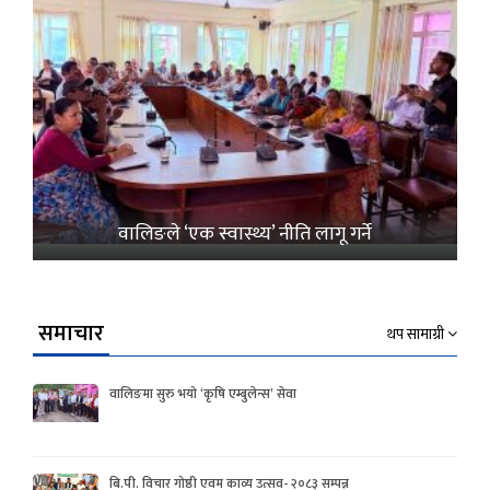
वालिङले ‘एक स्वास्थ्य’ नीति लागू गर्ने
समाचार
थप सामाग्री
वालिङमा सुरु भयो ‘कृषि एम्बुलेन्स’ सेवा
बि.पी. विचार गोष्ठी एवम काव्य उत्सव- २०८३ सम्पन्न