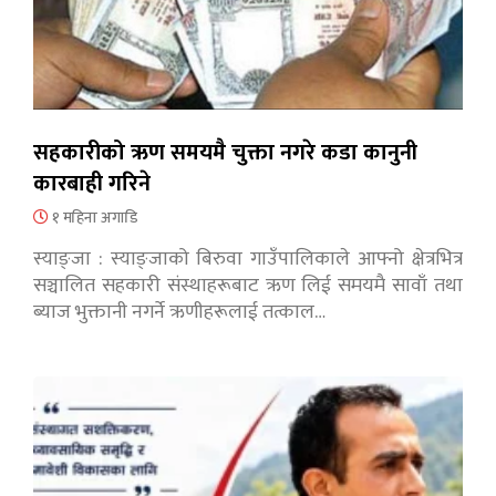
सहकारीको ऋण समयमै चुक्ता नगरे कडा कानुनी
कारबाही गरिने
१ महिना अगाडि
स्याङ्जा : स्याङ्जाको बिरुवा गाउँपालिकाले आफ्नो क्षेत्रभित्र
सञ्चालित सहकारी संस्थाहरूबाट ऋण लिई समयमै सावाँ तथा
ब्याज भुक्तानी नगर्ने ऋणीहरूलाई तत्काल…