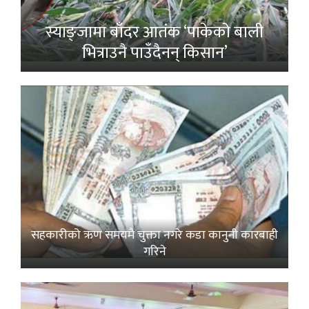
स्याङ्जामा बाँदर आतंक ‘पाकेको बाली
भित्राउनै पाउँदैनन् किसान’
सहकारीको ऋण समयमै चुक्ता नगरे कडा कानुनी कारबाही
गरिने