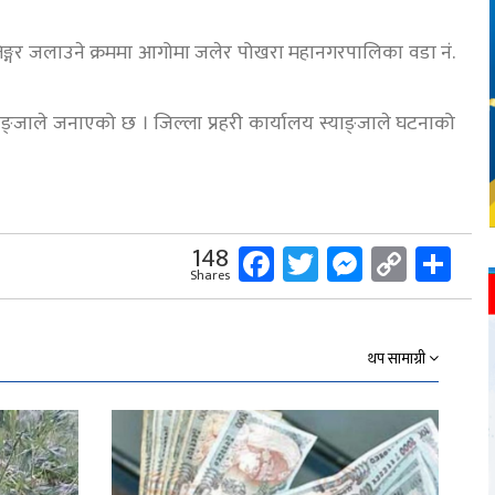
तिङ्गर जलाउने क्रममा आगोमा जलेर पोखरा महानगरपालिका वडा नं.
याङ्जाले जनाएको छ । जिल्ला प्रहरी कार्यालय स्याङ्जाले घटनाको
Facebook
Twitter
Messeng
Copy
Sh
148
Shares
Link
थप सामाग्री