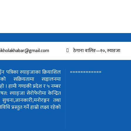
ikholakhabar@gmail.com
ठेगाना वालिङ—१०, स्याङजा
============
 पत्रिका स्याङ्जाका क्रियाशिल
हरुको सक्रियतामा सञ्चालनमा
हो ।
हामी गण्डकी प्रदेश र ५ नम्बर
शेषत: स्याङ्जा सेरोफेरोमा केन्द्रित
!
सुचना,जानकारी,मनोरञ्जन तथा
धि प्रस्तुत गर्ने हाम्रो लक्ष्य रहेको