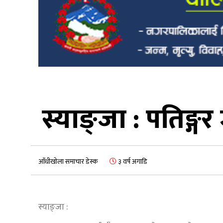
स्याङ्जा : पतिङ्ग
आँधीखोला समाचार डेस्क
३ वर्ष अगाडि
स्याङ्जा :