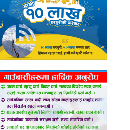
er
are