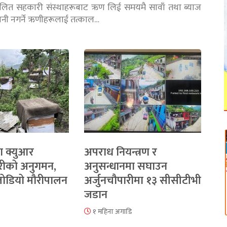
चालित सहकारी संस्थाहरूबाट ऋण लिई समयमै सावाँ तथा ब्याज
तानी नगर्ने ऋणीहरूलाई तत्काल…
ा क्युआर
अपराध नियन्त्रण र
रीको अनुगमन,
अनुसन्धानमा सघाउन
 जोडियो मौरीपालन
अर्जुनचौपारीमा १३ सीसीटीभी
जडान
१ महिना अगाडि