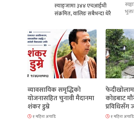
सञ्
स्याङ्जामा ३४४ एचआईभी
भुक्
संक्रमित, वालिङ सबैभन्दा धेरै
व्यावसायिक समृद्धिको
फेदीखोलाम
योजनासहित चुनावी मैदानमा
कोडबाट मौ
शंकर डुम्रे
प्रविधिसँग
१ महिना अगाडि
१ महिना अगाडि