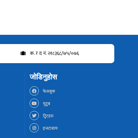
क. र द नं. २१८३६८/७५/०७६
जोडिनुहोस
फेसबुक
युटूब
ट्विटहरु
इन्स्टाग्राम