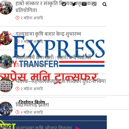
हाम्रो संस्कार र संस्कृति विषयक वक्तृत्वकला
प्रतियोगिता
२ महिना अगाडि
गल्याङमा कृषि बजार केन्द्र शुभारम्भ
२ महिना अगाडि
विद्यालयमै केरा खेती : उद्यमी बन्दै विद्यार्थी
२ महिना अगाडि
चालक–सहचालकलाई दश लाखको दुर्घटना बिमा
२ महिना अगाडि
निर्वाचन बिशेष
विद्यार्थीलाई झोला
२ महिना अगाडि
अनुदानमा कृषि औजार वितरण