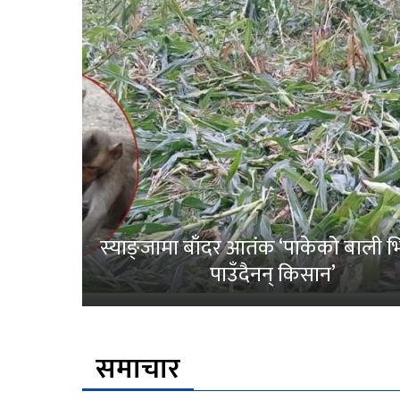
स्याङ्जामा बाँदर आतंक ‘पाकेको बाली भित
पाउँदैनन् किसान’
समाचार