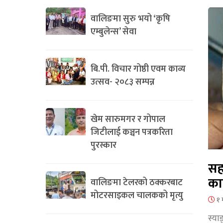
वालिङमा सुरु भयो ‘कृषि
एम्बुलेन्स’ सेवा
बि.पी. विचार गोष्ठी एवम काव्य
उत्सव- २०८३ सम्पन्न
खेम सारुमगर र गोपाल
जिटीलाई कञ्चन पत्रकरिता
पुरस्कार
सह
का
वालिङमा टेलरको ठक्करबाट
मोटरसाइकल चालकको मृत्यु
१ 
स्या