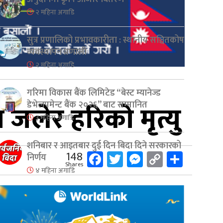
२ महिना अगाडि
सुत्र प्रणालिको प्रभावकारीता : स्थानीय सञ्चितकोष
व्यवस्थापन प्रणाली
२ महिना अगाडि
गरिमा विकास बैंक लिमिटेड “बेस्ट म्यानेज्ड
 जलेर हरिको मृत्यु
डेभेलपमेन्ट बैंक २०२६” बाट सम्मानित
३ महिना अगाडि
शनिबार र आइतबार दुई दिन बिदा दिने सरकारको
Facebook
Twitter
Messenger
Copy
Share
148
निर्णय
Shares
Link
४ महिना अगाडि