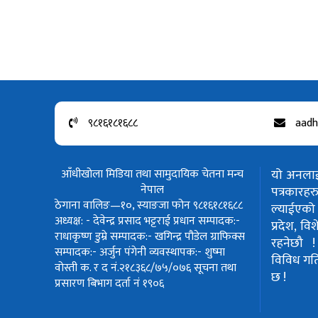
९८१६१८१६८८
aadh
आँधीखोला मिडिया तथा सामुदायिक चेतना मन्च
यो अनलाईन
नेपाल
पत्रकार
ठेगाना वालिङ—१०, स्याङजा फोन ९८१६१८१६८८
ल्याईएको 
अध्यक्ष: - देवेन्द्र प्रसाद भट्टराई
प्रधान सम्पादक:-
प्रदेश, वि
राधाकृष्ण डुम्रे
सम्पादक:- खगिन्द्र पौडेल
ग्राफिक्स
रहनेछौ 
सम्पादक:- अर्जुन पंगेनी
व्यवस्थापक:- शुष्मा
विविध गतिवि
वोस्ती
क. र द नं.२१८३६८/७५/०७६
सूचना तथा
छ !
प्रसारण बिभाग दर्ता नं १९०६