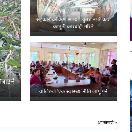
सहकारीको ऋण समयमै चुक्ता नगरे कडा
कानुनी कारबाही गरिने
्राउनै
वालिङले ‘एक स्वास्थ्य’ नीति लागू गर्ने
थप सामाग्री