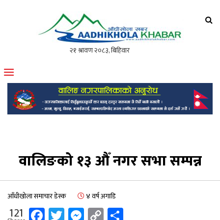
आँधीखोला खवर
मोफसलकै लोकप्रिय अनलाइन पत्रिका
वालिङको १३ औँ नगर सभा सम्पन्न
आँधीखोला समाचार डेस्क
४ वर्ष अगाडि
Facebook
Twitter
Messenger
Copy
Share
121