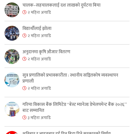
चालक–सहचालकलाई दश लाखको दुर्घटना बिमा
२ महिना अगाडि
विद्यार्थीलाई झोला
२ महिना अगाडि
अनुदानमा कृषि औजार वितरण
२ महिना अगाडि
सुत्र प्रणालिको प्रभावकारीता : स्थानीय सञ्चितकोष व्यवस्थापन
प्रणाली
२ महिना अगाडि
गरिमा विकास बैंक लिमिटेड “बेस्ट म्यानेज्ड डेभेलपमेन्ट बैंक २०२६”
बाट सम्मानित
३ महिना अगाडि
शनिबार र आइतबार दुई दिन बिदा दिने सरकारको निर्णय