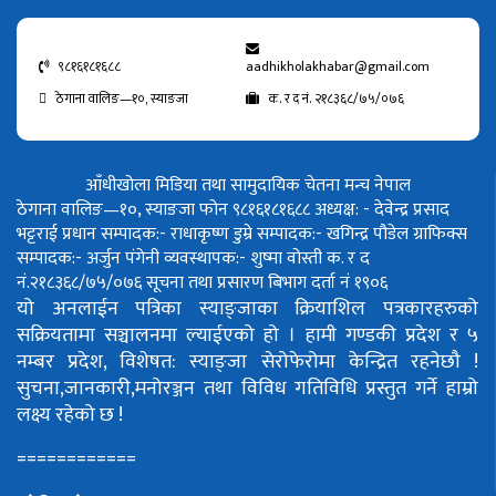
९८१६१८१६८८
aadhikholakhabar@gmail.com
ठेगाना वालिङ—१०, स्याङजा
क. र द नं. २१८३६८/७५/०७६
आँधीखोला मिडिया तथा सामुदायिक चेतना मन्च नेपाल
ठेगाना वालिङ—१०, स्याङजा फोन ९८१६१८१६८८
अध्यक्ष: - देवेन्द्र प्रसाद
भट्टराई
प्रधान सम्पादक:- राधाकृष्ण डुम्रे
सम्पादक:- खगिन्द्र पौडेल
ग्राफिक्स
सम्पादक:- अर्जुन पंगेनी
व्यवस्थापक:- शुष्मा वोस्ती
क. र द
नं.२१८३६८/७५/०७६
सूचना तथा प्रसारण बिभाग दर्ता नं १९०६
यो अनलाईन पत्रिका स्याङ्जाका क्रियाशिल पत्रकारहरुको
सक्रियतामा सञ्चालनमा ल्याईएको हो ।
हामी गण्डकी प्रदेश र ५
नम्बर प्रदेश, विशेषत: स्याङ्जा सेरोफेरोमा केन्द्रित रहनेछौ !
सुचना,जानकारी,मनोरञ्जन तथा विविध गतिविधि प्रस्तुत गर्ने हाम्रो
लक्ष्य रहेको छ !
============