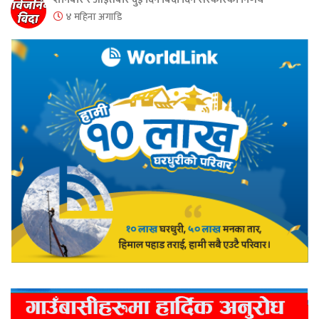
४ महिना अगाडि