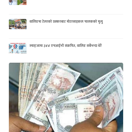
वालिङमा टेलरको ठक्करबाट मोटरसाइकल चालकको मृत्यु
स्याङ्जामा ३४४ एचआईभी संक्रमित, वालिङ सबैभन्दा धेरै