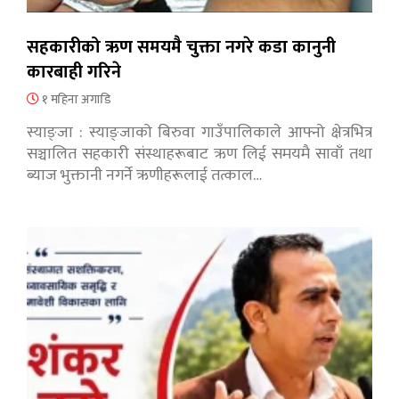
सहकारीको ऋण समयमै चुक्ता नगरे कडा कानुनी
कारबाही गरिने
१ महिना अगाडि
स्याङ्जा : स्याङ्जाको बिरुवा गाउँपालिकाले आफ्नो क्षेत्रभित्र
सञ्चालित सहकारी संस्थाहरूबाट ऋण लिई समयमै सावाँ तथा
ब्याज भुक्तानी नगर्ने ऋणीहरूलाई तत्काल…