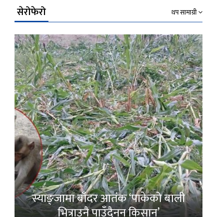
सेरोफेरो
थप सामाग्री
स्याङ्जामा बाँदर आतंक ‘पाकेको बाली
भित्राउनै पाउँदैनन् किसान’