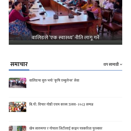
वालिङले ‘एक स्वास्थ्य’ नीति लागू गर्ने
समाचार
थप सामाग्री
वालिङमा सुरु भयो ‘कृषि एम्बुलेन्स’ सेवा
बि.पी. विचार गोष्ठी एवम काव्य उत्सव- २०८३ सम्पन्न
खेम सारुमगर र गोपाल जिटीलाई कञ्चन पत्रकरिता पुरस्कार