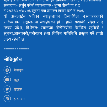
भट्टराई
प्रधान सम्पादक:- राधाकृष्ण डुम्रे
सम्पादक:- खगिन्द्र पौडेल
ग्राफिक्स
सम्पादक:- अर्जुन पंगेनी
व्यवस्थापक:- शुष्मा वोस्ती
क. र द
नं.२१८३६८/७५/०७६
सूचना तथा प्रसारण बिभाग दर्ता नं १९०६
यो अनलाईन पत्रिका स्याङ्जाका क्रियाशिल पत्रकारहरुको
सक्रियतामा सञ्चालनमा ल्याईएको हो ।
हामी गण्डकी प्रदेश र ५
नम्बर प्रदेश, विशेषत: स्याङ्जा सेरोफेरोमा केन्द्रित रहनेछौ !
सुचना,जानकारी,मनोरञ्जन तथा विविध गतिविधि प्रस्तुत गर्ने हाम्रो
लक्ष्य रहेको छ !
============
जोडिनुहोस
फेसबुक
युटूब
ट्विटहरु
इन्स्टाग्राम