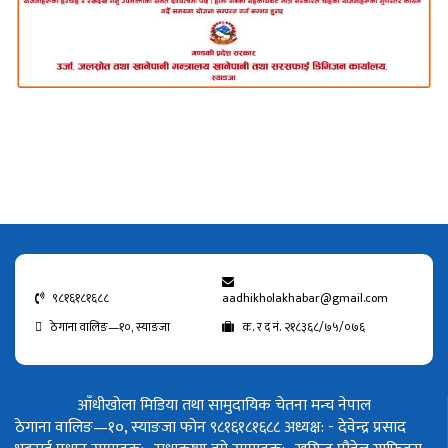
९८१६१८१६८८
aadhikholakhabar@gmail.com
ठेगाना वालिङ—१०, स्याङजा
क. र द नं. २१८३६८/७५/०७६
आँधीखोला मिडिया तथा सामुदायिक चेतना मन्च नेपाल
ठेगाना वालिङ—१०, स्याङजा फोन ९८१६१८१६८८
अध्यक्ष: - देवेन्द्र प्रसाद