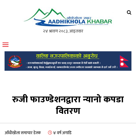
आँधीखोला खवर
मोफसलकै लोकप्रिय अनलाइन पत्रिका
रुजी फाउण्डेशनद्वारा न्यानो कपडा
वितरण
आँधीखोला समाचार डेस्क
४ वर्ष अगाडि