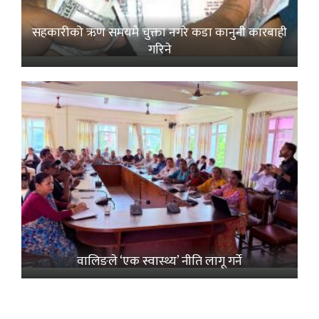
सहकारीको ऋण समयमै चुक्ता नगरे कडा कानुनी कारबाही
गरिने
वालिङले ‘एक स्वास्थ्य’ नीति लागू गर्ने