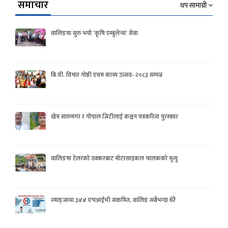
समाचार
थप सामाग्री
वालिङमा सुरु भयो ‘कृषि एम्बुलेन्स’ सेवा
बि.पी. विचार गोष्ठी एवम काव्य उत्सव- २०८३ सम्पन्न
खेम सारुमगर र गोपाल जिटीलाई कञ्चन पत्रकरिता पुरस्कार
वालिङमा टेलरको ठक्करबाट मोटरसाइकल चालकको मृत्यु
स्याङ्जामा ३४४ एचआईभी संक्रमित, वालिङ सबैभन्दा धेरै