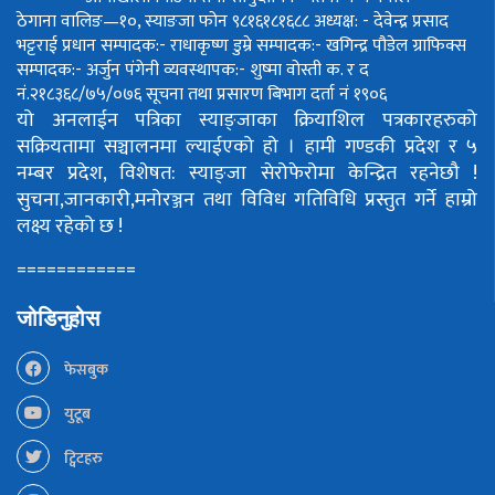
ठेगाना वालिङ—१०, स्याङजा फोन ९८१६१८१६८८
अध्यक्ष: - देवेन्द्र प्रसाद
भट्टराई
प्रधान सम्पादक:- राधाकृष्ण डुम्रे
सम्पादक:- खगिन्द्र पौडेल
ग्राफिक्स
सम्पादक:- अर्जुन पंगेनी
व्यवस्थापक:- शुष्मा वोस्ती
क. र द
नं.२१८३६८/७५/०७६
सूचना तथा प्रसारण बिभाग दर्ता नं १९०६
यो अनलाईन पत्रिका स्याङ्जाका क्रियाशिल पत्रकारहरुको
सक्रियतामा सञ्चालनमा ल्याईएको हो ।
हामी गण्डकी प्रदेश र ५
नम्बर प्रदेश, विशेषत: स्याङ्जा सेरोफेरोमा केन्द्रित रहनेछौ !
सुचना,जानकारी,मनोरञ्जन तथा विविध गतिविधि प्रस्तुत गर्ने हाम्रो
लक्ष्य रहेको छ !
============
जोडिनुहोस
फेसबुक
युटूब
ट्विटहरु