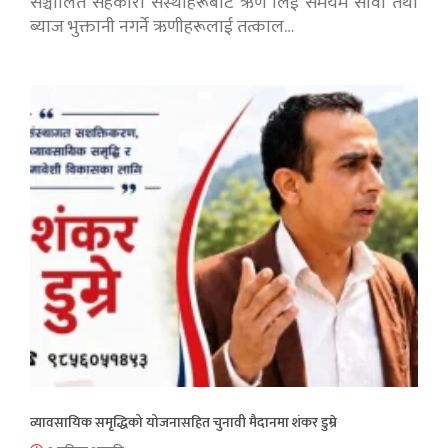
सञ्चालित सहकारी संस्थाहरूबाट ऋण लिई समयमै सावाँ तथा
ब्याज भुक्तानी नगर्ने ऋणीहरूलाई तत्काल…
व्यावसायिक समृद्धिको योजनासहित चुनावी मैदानमा शंकर डुम्रे