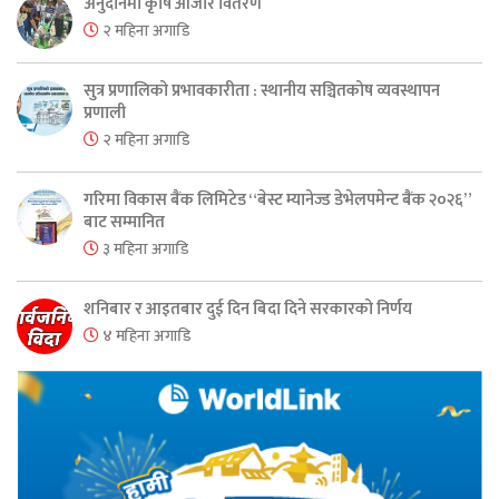
अनुदानमा कृषि औजार वितरण
२ महिना अगाडि
सुत्र प्रणालिको प्रभावकारीता : स्थानीय सञ्चितकोष व्यवस्थापन
प्रणाली
२ महिना अगाडि
गरिमा विकास बैंक लिमिटेड “बेस्ट म्यानेज्ड डेभेलपमेन्ट बैंक २०२६”
बाट सम्मानित
३ महिना अगाडि
शनिबार र आइतबार दुई दिन बिदा दिने सरकारको निर्णय
४ महिना अगाडि