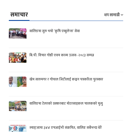
समाचार
थप सामाग्री
वालिङमा सुरु भयो ‘कृषि एम्बुलेन्स’ सेवा
बि.पी. विचार गोष्ठी एवम काव्य उत्सव- २०८३ सम्पन्न
खेम सारुमगर र गोपाल जिटीलाई कञ्चन पत्रकरिता पुरस्कार
वालिङमा टेलरको ठक्करबाट मोटरसाइकल चालकको मृत्यु
स्याङ्जामा ३४४ एचआईभी संक्रमित, वालिङ सबैभन्दा धेरै