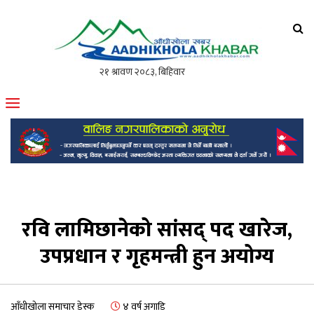
आँधीखोला खवर
मोफसलकै लोकप्रिय अनलाइन पत्रिका
रवि लामिछानेको सांसद् पद खारेज,
उपप्रधान र गृहमन्त्री हुन अयोग्य
आँधीखोला समाचार डेस्क
४ वर्ष अगाडि