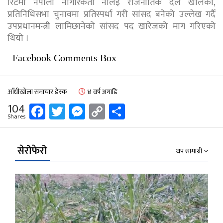
रिटमा नेपाली नागरिकता नलिइ राजनीतिक दल खोलेको,
प्रतिनिधिसभा चुनावमा प्रतिस्पर्धा गरी सांसद बनेको उल्लेख गर्दै
उपप्रधानमन्त्री लामिछानेको सांसद पद खारेजको माग गरिएको
थियो ।
Facebook Comments Box
आँधीखोला समाचार डेस्क
४ वर्ष अगाडि
Facebook
Twitter
Messenger
Copy
Share
104
Shares
Link
सेरोफेरो
थप सामाग्री