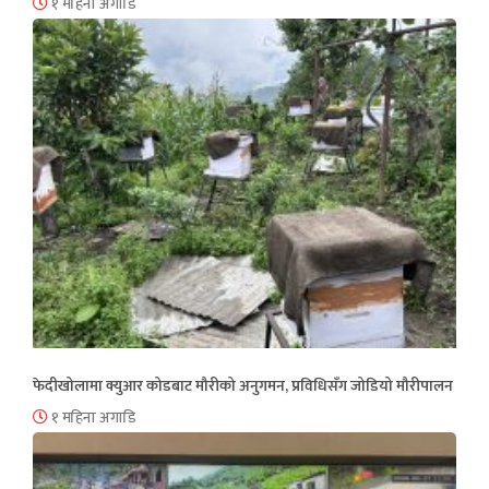
१ महिना अगाडि
फेदीखोलामा क्युआर कोडबाट मौरीको अनुगमन, प्रविधिसँग जोडियो मौरीपालन
१ महिना अगाडि