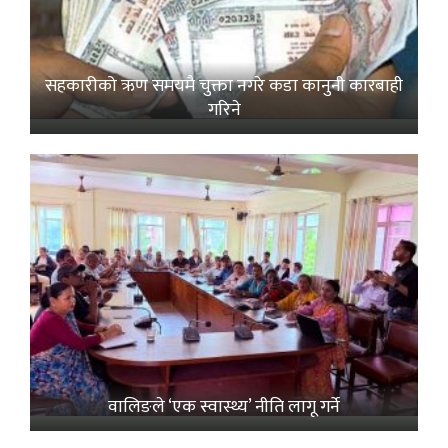
सहकारीको ऋण समयमै चुक्ता नगरे कडा कानुनी कारबाही
गरिने
वालिङले ‘एक स्वास्थ्य’ नीति लागू गर्ने