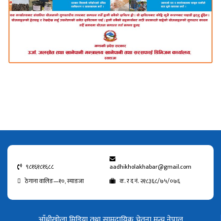
९८१६१८१६८८
aadhikholakhabar@gmail.com
ठेगाना वालिङ—१०, स्याङजा
क. र द नं. २१८३६८/७५/०७६
आँधीखोला मिडिया तथा सामुदायिक चेतना मन्च नेपाल