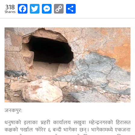
Facebook
Twitter
Messenger
Copy
Share
318
Shares
Link
जनकपुर:
धनुषाको इलाका प्रहरी कार्यालय सखुवा महेन्द्रनगरको हिरासत
कक्षको पर्खाल फोरेर ६ बन्दी भागेका छन् । भागेकामध्ये एकजना