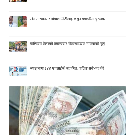
खेम सारुमगर र गोपाल जिटीलाई कञ्चन पत्रकरिता पुरस्कार
वालिङमा टेलरको ठक्करबाट मोटरसाइकल चालकको मृत्यु
स्याङ्जामा ३४४ एचआईभी संक्रमित, वालिङ सबैभन्दा धेरै