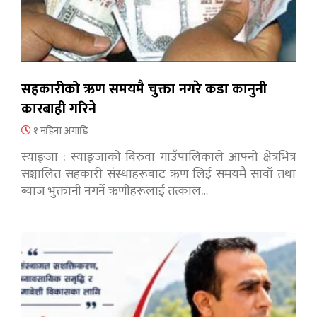
सहकारीको ऋण समयमै चुक्ता नगरे कडा कानुनी
कारबाही गरिने
१ महिना अगाडि
स्याङ्जा : स्याङ्जाको बिरुवा गाउँपालिकाले आफ्नो क्षेत्रभित्र
सञ्चालित सहकारी संस्थाहरूबाट ऋण लिई समयमै सावाँ तथा
ब्याज भुक्तानी नगर्ने ऋणीहरूलाई तत्काल…