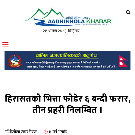
आँधीखोला खवर
मोफसलकै लोकप्रिय अनलाइन पत्रिका
हिरासतको भित्ता फोडेर ६ बन्दी फरार,
तीन प्रहरी निलम्बित ।
आँधीखोला खवर डेस्क
४ वर्ष अगाडि