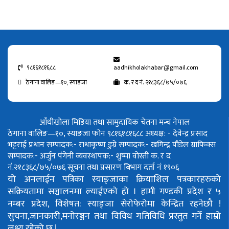
९८१६१८१६८८
aadhikholakhabar@gmail.com
ठेगाना वालिङ—१०, स्याङजा
क. र द नं. २१८३६८/७५/०७६
आँधीखोला मिडिया तथा सामुदायिक चेतना मन्च नेपाल
ठेगाना वालिङ—१०, स्याङजा फोन ९८१६१८१६८८
अध्यक्ष: - देवेन्द्र प्रसाद
भट्टराई
प्रधान सम्पादक:- राधाकृष्ण डुम्रे
सम्पादक:- खगिन्द्र पौडेल
ग्राफिक्स
सम्पादक:- अर्जुन पंगेनी
व्यवस्थापक:- शुष्मा वोस्ती
क. र द
नं.२१८३६८/७५/०७६
सूचना तथा प्रसारण बिभाग दर्ता नं १९०६
यो अनलाईन पत्रिका स्याङ्जाका क्रियाशिल पत्रकारहरुको
सक्रियतामा सञ्चालनमा ल्याईएको हो ।
हामी गण्डकी प्रदेश र ५
नम्बर प्रदेश, विशेषत: स्याङ्जा सेरोफेरोमा केन्द्रित रहनेछौ !
सुचना,जानकारी,मनोरञ्जन तथा विविध गतिविधि प्रस्तुत गर्ने हाम्रो
लक्ष्य रहेको छ !