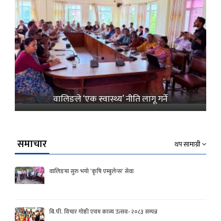
वालिङले ‘एक स्वास्थ्य’ नीति लागू गर्ने
समाचार
थप सामाग्री
वालिङमा सुरु भयो ‘कृषि एम्बुलेन्स’ सेवा
बि.पी. विचार गोष्ठी एवम काव्य उत्सव- २०८३ सम्पन्न