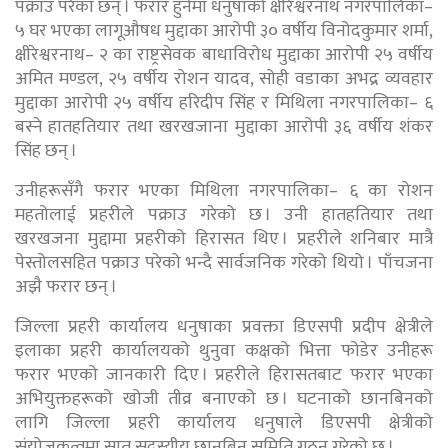
पक्राउ परेका छन् । फरार हुनेमा धनुषाको क्षीरेश्वरनाथ नगरपालिका–
५ घर भएका लागूऔषध मुद्दाका आरोपी ३० वर्षीय विनोदकुमार शर्मा,
क्षीरेश्वरनाथ– २ का राष्ट्रसेवक बाधाविरोध मुद्दाका आरोपी २५ वर्षीय
अमित मण्डल, २५ वर्षीय रोशन यादव, सोही वडाका अभद्र व्यवहार
मुद्दाका आरोपी २५ वर्षीय हरिदीप सिंह र मिथिला नगरपालिका– ६
बस्ने हातहतियार तथा खरखजाना मुद्दाका आरोपी ३६ वर्षीय शंकर
सिंह छन् ।
उनीहरूसँगै फरार भएका मिथिला नगरपालिका– ६ का रोशन
महतोलाई प्रहरीले पक्राउ गरेको छ । उनी हातहतियार तथा
खरखजना मुद्दामा प्रहरीको हिरासत थिए । प्रहरीले शनिबार मात्रै
पेस्तोलसहित पक्राउ परेको भन्दै सार्वजनिक गरेको थियो । पाँचजना
अझै फरार छन् ।
जिल्ला प्रहरी कार्यालय धनुषाका प्रवक्ता डिएसपी प्रदीप क्षेत्रीले
इलाका प्रहरी कार्यालयको थुनुवा कक्षको भित्ता फोडेर उनीहरू
फरार भएको जानकारी दिए । प्रहरीले हिरासतबाट फरार भएका
अभियुक्तहरूको खोजी तीव्र बनाएको छ । घटनाको छानबिनको
लागि जिल्ला प्रहरी कार्यालय धनुषाले डिएसपी क्षेत्रीको
संयोजकत्वमा सात सदस्यीय छानबिन समिति गठन गरेको छ ।