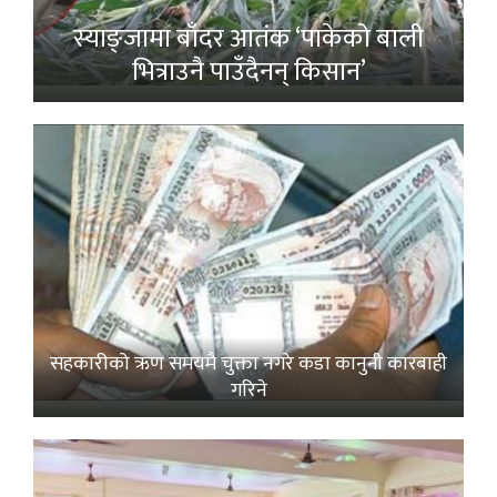
स्याङ्जामा बाँदर आतंक ‘पाकेको बाली
भित्राउनै पाउँदैनन् किसान’
सहकारीको ऋण समयमै चुक्ता नगरे कडा कानुनी कारबाही
गरिने