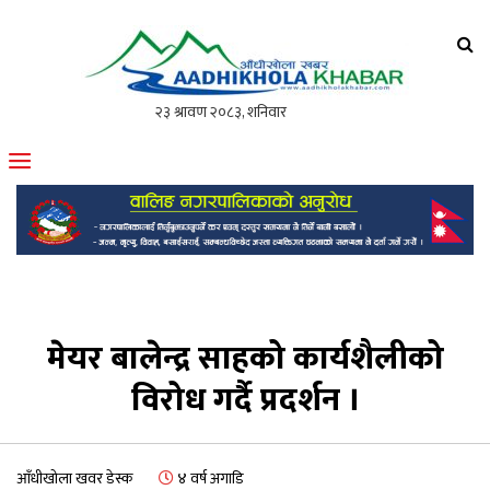
आँधीखोला खवर
मोफसलकै लोकप्रिय अनलाइन पत्रिका
मेयर बालेन्द्र साहको कार्यशैलीको
विरोध गर्दै प्रदर्शन ।
आँधीखोला खवर डेस्क
४ वर्ष अगाडि