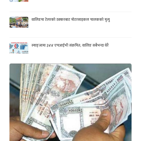
वालिङमा टेलरको ठक्करबाट मोटरसाइकल चालकको मृत्यु
स्याङ्जामा ३४४ एचआईभी संक्रमित, वालिङ सबैभन्दा धेरै