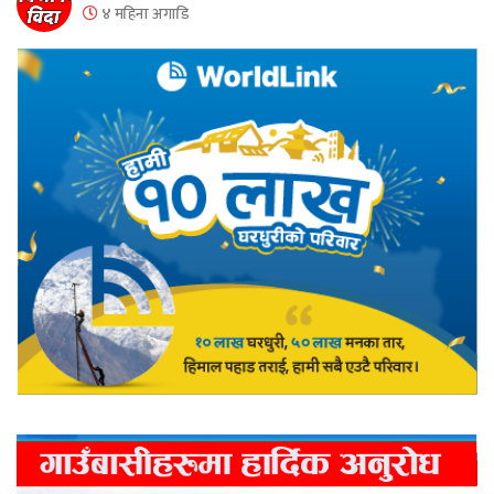
४ महिना अगाडि