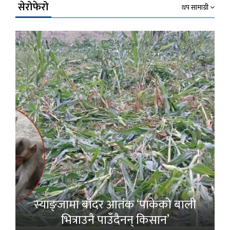
सेरोफेरो
थप सामाग्री
स्याङ्जामा बाँदर आतंक ‘पाकेको बाली
भित्राउनै पाउँदैनन् किसान’