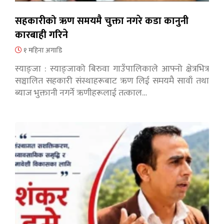
सहकारीको ऋण समयमै चुक्ता नगरे कडा कानुनी
कारबाही गरिने
१ महिना अगाडि
स्याङ्जा : स्याङ्जाको बिरुवा गाउँपालिकाले आफ्नो क्षेत्रभित्र
सञ्चालित सहकारी संस्थाहरूबाट ऋण लिई समयमै सावाँ तथा
ब्याज भुक्तानी नगर्ने ऋणीहरूलाई तत्काल…