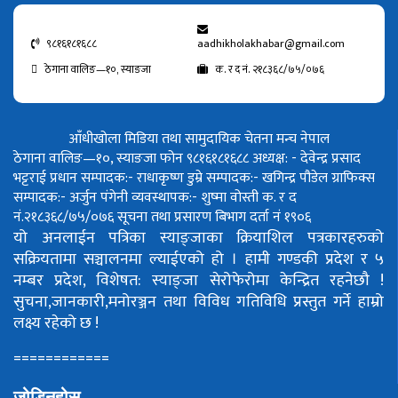
९८१६१८१६८८
aadhikholakhabar@gmail.com
ठेगाना वालिङ—१०, स्याङजा
क. र द नं. २१८३६८/७५/०७६
आँधीखोला मिडिया तथा सामुदायिक चेतना मन्च नेपाल
ठेगाना वालिङ—१०, स्याङजा फोन ९८१६१८१६८८
अध्यक्ष: - देवेन्द्र प्रसाद
भट्टराई
प्रधान सम्पादक:- राधाकृष्ण डुम्रे
सम्पादक:- खगिन्द्र पौडेल
ग्राफिक्स
सम्पादक:- अर्जुन पंगेनी
व्यवस्थापक:- शुष्मा वोस्ती
क. र द
नं.२१८३६८/७५/०७६
सूचना तथा प्रसारण बिभाग दर्ता नं १९०६
यो अनलाईन पत्रिका स्याङ्जाका क्रियाशिल पत्रकारहरुको
सक्रियतामा सञ्चालनमा ल्याईएको हो ।
हामी गण्डकी प्रदेश र ५
नम्बर प्रदेश, विशेषत: स्याङ्जा सेरोफेरोमा केन्द्रित रहनेछौ !
सुचना,जानकारी,मनोरञ्जन तथा विविध गतिविधि प्रस्तुत गर्ने हाम्रो
लक्ष्य रहेको छ !
============
जोडिनुहोस