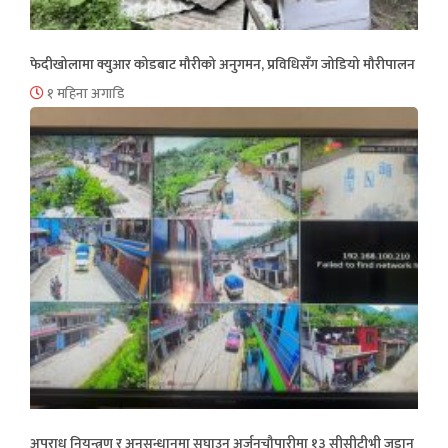
फेदीखोलामा क्युआर कोडबाट मौरीको अनुगमन, प्रविधिसँग जोडियो मौरीपालन
१ महिना अगाडि
अपराध नियन्त्रण र अनुसन्धानमा सघाउन अर्जुनचौपारीमा १३ सीसीटीभी जडान