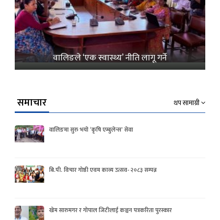
वालिङले ‘एक स्वास्थ्य’ नीति लागू गर्ने
समाचार
थप सामाग्री
वालिङमा सुरु भयो ‘कृषि एम्बुलेन्स’ सेवा
बि.पी. विचार गोष्ठी एवम काव्य उत्सव- २०८३ सम्पन्न
खेम सारुमगर र गोपाल जिटीलाई कञ्चन पत्रकरिता पुरस्कार