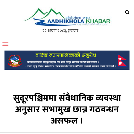
आँधीखोला खवर
मोफसलकै लोकप्रिय अनलाइन पत्रिका
सुदूरपश्चिममा संवैधानिक व्यवस्था
अनुसार सभामुख छान्न गठवन्धन
असफल ।