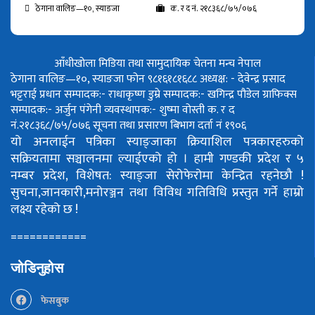
ठेगाना वालिङ—१०, स्याङजा
क. र द नं. २१८३६८/७५/०७६
आँधीखोला मिडिया तथा सामुदायिक चेतना मन्च नेपाल
ठेगाना वालिङ—१०, स्याङजा फोन ९८१६१८१६८८
अध्यक्ष: - देवेन्द्र प्रसाद
भट्टराई
प्रधान सम्पादक:- राधाकृष्ण डुम्रे
सम्पादक:- खगिन्द्र पौडेल
ग्राफिक्स
सम्पादक:- अर्जुन पंगेनी
व्यवस्थापक:- शुष्मा वोस्ती
क. र द
नं.२१८३६८/७५/०७६
सूचना तथा प्रसारण बिभाग दर्ता नं १९०६
यो अनलाईन पत्रिका स्याङ्जाका क्रियाशिल पत्रकारहरुको
सक्रियतामा सञ्चालनमा ल्याईएको हो ।
हामी गण्डकी प्रदेश र ५
नम्बर प्रदेश, विशेषत: स्याङ्जा सेरोफेरोमा केन्द्रित रहनेछौ !
सुचना,जानकारी,मनोरञ्जन तथा विविध गतिविधि प्रस्तुत गर्ने हाम्रो
लक्ष्य रहेको छ !
============
जोडिनुहोस
फेसबुक