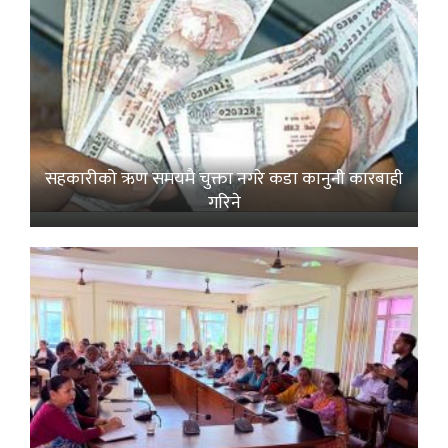
सहकारीको ऋण समयमै चुक्ता नगरे कडा कानुनी कारबाही
गरिने