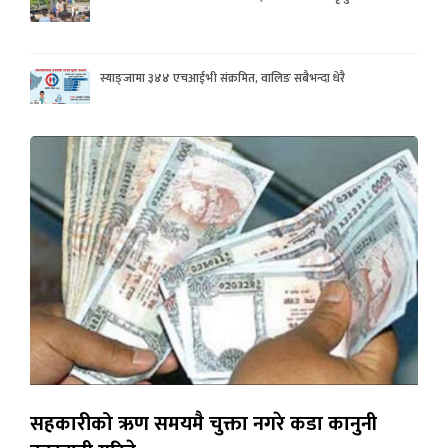
स्याङ्जामा ३४४ एचआईभी संक्रमित, वालिङ सबैभन्दा धेरै
सहकारीको ऋण समयमै चुक्ता नगरे कडा कानुनी