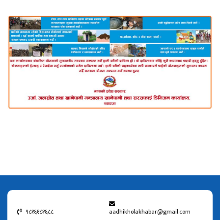
९८१६१८१६८८
aadhikholakhabar@gmail.com