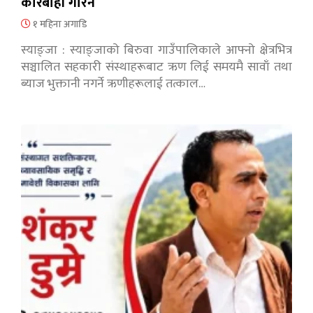
कारबाही गरिने
१ महिना अगाडि
स्याङ्जा : स्याङ्जाको बिरुवा गाउँपालिकाले आफ्नो क्षेत्रभित्र
सञ्चालित सहकारी संस्थाहरूबाट ऋण लिई समयमै सावाँ तथा
ब्याज भुक्तानी नगर्ने ऋणीहरूलाई तत्काल…