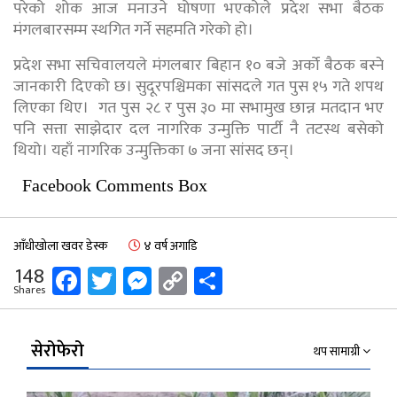
परेको शोक आज मनाउने घोषणा भएकोले प्रदेश सभा बैठक
मंगलबारसम्म स्थगित गर्ने सहमति गरेको हो।
प्रदेश सभा सचिवालयले मंगलबार बिहान १० बजे अर्को बैठक बस्ने
जानकारी दिएको छ। सुदूरपश्चिमका सांसदले गत पुस १५ गते शपथ
लिएका थिए। गत पुस २८ र पुस ३० मा सभामुख छान्न मतदान भए
पनि सत्ता साझेदार दल नागरिक उन्मुक्ति पार्टी नै तटस्थ बसेको
थियो। यहाँ नागरिक उन्मुक्तिका ७ जना सांसद छन्।
Facebook Comments Box
आँधीखोला खवर डेस्क
४ वर्ष अगाडि
Facebook
Twitter
Messenger
Copy
Share
148
Shares
Link
सेरोफेरो
थप सामाग्री