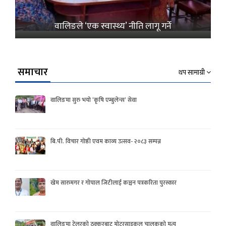
वालिङले ‘एक स्वास्थ्य’ नीति लागू गर्ने
समाचार
थप सामाग्री
वालिङमा सुरु भयो ‘कृषि एम्बुलेन्स’ सेवा
बि.पी. विचार गोष्ठी एवम काव्य उत्सव- २०८३ सम्पन्न
खेम सारुमगर र गोपाल जिटीलाई कञ्चन पत्रकरिता पुरस्कार
वालिङमा टेलरको ठक्करबाट मोटरसाइकल चालकको मृत्यु