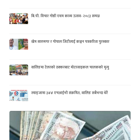
बि.पी. विचार गोष्ठी एवम काव्य उत्सव- २०८३ सम्पन्न
खेम सारुमगर र गोपाल जिटीलाई कञ्चन पत्रकरिता पुरस्कार
वालिङमा टेलरको ठक्करबाट मोटरसाइकल चालकको मृत्यु
स्याङ्जामा ३४४ एचआईभी संक्रमित, वालिङ सबैभन्दा धेरै