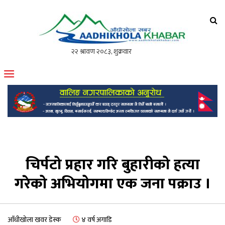
आँधीखोला खवर
मोफसलकै लोकप्रिय अनलाइन पत्रिका
चिर्पटो प्रहार गरि बुहारीको हत्या
गरेको अभियोगमा एक जना पक्राउ ।
आँधीखोला खवर डेस्क
४ वर्ष अगाडि