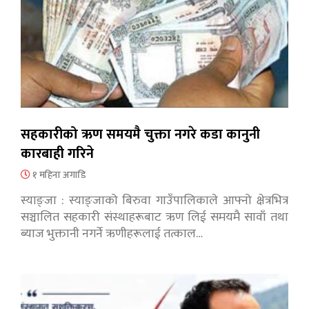
सहकारीको ऋण समयमै चुक्ता नगरे कडा कानुनी
कारबाही गरिने
१ महिना अगाडि
स्याङ्जा : स्याङ्जाको बिरुवा गाउँपालिकाले आफ्नो क्षेत्रभित्र
सञ्चालित सहकारी संस्थाहरूबाट ऋण लिई समयमै सावाँ तथा
ब्याज भुक्तानी नगर्ने ऋणीहरूलाई तत्काल…