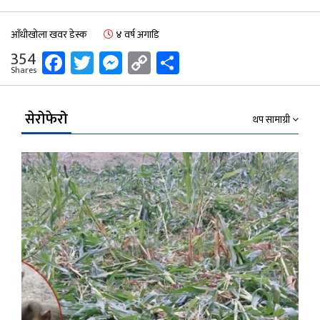
आँधीखोला खवर डेस्क
४ वर्ष अगाडि
Facebook
Twitter
Messenger
Copy
Share
354
Shares
Link
सेरोफेरो
थप सामाग्री