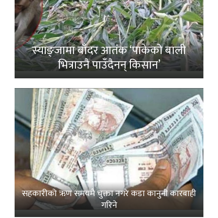
स्याङ्जामा बाँदर आतंक ‘पाकेको बाली
भित्राउनै पाउँदैनन् किसान’
सहकारीको ऋण समयमै चुक्ता नगरे कडा कानुनी कारबाही
गरिने