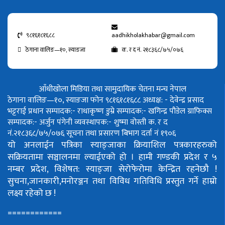
९८१६१८१६८८
aadhikholakhabar@gmail.com
ठेगाना वालिङ—१०, स्याङजा
क. र द नं. २१८३६८/७५/०७६
आँधीखोला मिडिया तथा सामुदायिक चेतना मन्च नेपाल
ठेगाना वालिङ—१०, स्याङजा फोन ९८१६१८१६८८
अध्यक्ष: - देवेन्द्र प्रसाद
भट्टराई
प्रधान सम्पादक:- राधाकृष्ण डुम्रे
सम्पादक:- खगिन्द्र पौडेल
ग्राफिक्स
सम्पादक:- अर्जुन पंगेनी
व्यवस्थापक:- शुष्मा वोस्ती
क. र द
नं.२१८३६८/७५/०७६
सूचना तथा प्रसारण बिभाग दर्ता नं १९०६
यो अनलाईन पत्रिका स्याङ्जाका क्रियाशिल पत्रकारहरुको
सक्रियतामा सञ्चालनमा ल्याईएको हो ।
हामी गण्डकी प्रदेश र ५
नम्बर प्रदेश, विशेषत: स्याङ्जा सेरोफेरोमा केन्द्रित रहनेछौ !
सुचना,जानकारी,मनोरञ्जन तथा विविध गतिविधि प्रस्तुत गर्ने हाम्रो
लक्ष्य रहेको छ !
============