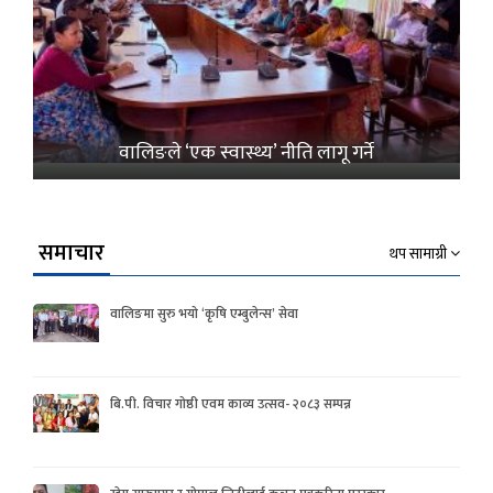
वालिङले ‘एक स्वास्थ्य’ नीति लागू गर्ने
समाचार
थप सामाग्री
वालिङमा सुरु भयो ‘कृषि एम्बुलेन्स’ सेवा
बि.पी. विचार गोष्ठी एवम काव्य उत्सव- २०८३ सम्पन्न