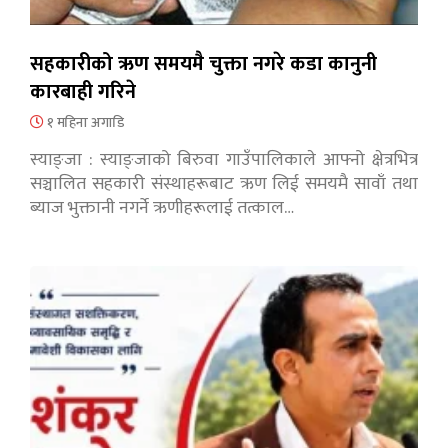
सहकारीको ऋण समयमै चुक्ता नगरे कडा कानुनी
कारबाही गरिने
१ महिना अगाडि
स्याङ्जा : स्याङ्जाको बिरुवा गाउँपालिकाले आफ्नो क्षेत्रभित्र
सञ्चालित सहकारी संस्थाहरूबाट ऋण लिई समयमै सावाँ तथा
ब्याज भुक्तानी नगर्ने ऋणीहरूलाई तत्काल…