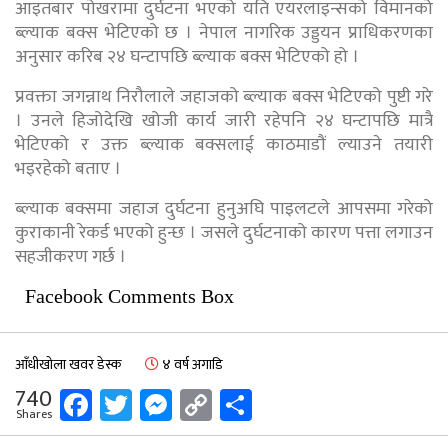
आइतबार पोखरामा दुर्घटना भएको यति एयरलाइन्सको विमानको
ब्ल्याक बक्स भेटिएको छ । नेपाल नागरिक उड्डयन प्राधिकरणका
अनुसार करिब २४ घन्टापछि ब्ल्याक बक्स भेटिएको हो ।
प्रवक्ता जगन्नाथ निरौलाले जहाजको ब्ल्याक बक्स भेटिएको पुष्टी गरे
। उनले हिजोदेखि खोजी कार्य जारी रहेपनि २४ घन्टापछि मात्रै
भेटिएको र उक्त ब्ल्याक बक्सलाई काठमाडौं ल्याउने तयारी
भइरहेको बताए ।
ब्ल्याक बक्समा जहाज दुर्घटना हुनुअघि पाइलटले आपसमा गरेको
कुराकानी रेकर्ड भएको हुन्छ । जसले दुर्घटनाको कारण पत्ता लगाउन
सहजीकरण गर्छ ।
Facebook Comments Box
आँधीखोला खवर डेस्क
४ वर्ष अगाडि
Facebook
Twitter
Messenger
Copy
Share
740
Shares
Link