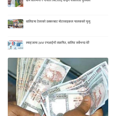
खेम सारुमगर र गोपाल जिटीलाई कञ्चन पत्रकरिता पुरस्कार
वालिङमा टेलरको ठक्करबाट मोटरसाइकल चालकको मृत्यु
स्याङ्जामा ३४४ एचआईभी संक्रमित, वालिङ सबैभन्दा धेरै