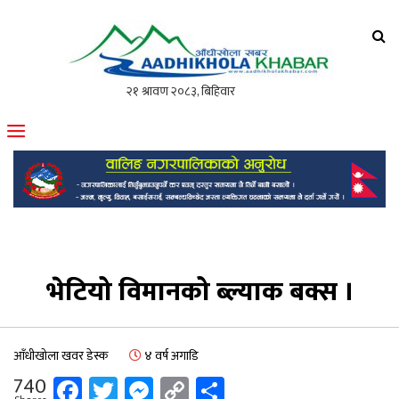
आँधीखोला खवर
मोफसलकै लोकप्रिय अनलाइन पत्रिका
भेटियो विमानको ब्ल्याक बक्स ।
आँधीखोला खवर डेस्क
४ वर्ष अगाडि
Facebook
Twitter
Messenger
Copy
Share
740