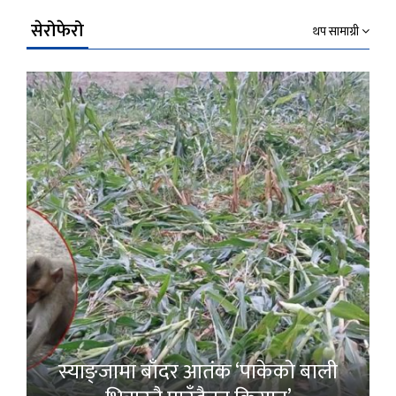
सेरोफेरो
थप सामाग्री
स्याङ्जामा बाँदर आतंक ‘पाकेको बाली