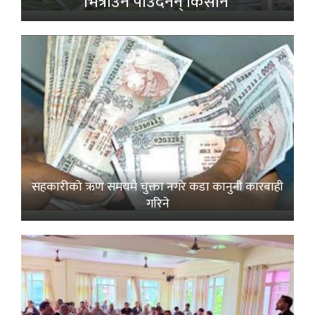
भित्राउनै पाउँदैनन् किसान’
सहकारीको ऋण समयमै चुक्ता नगरे कडा कानुनी कारबाही
गरिने