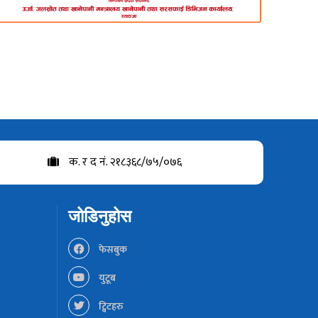
क. र द नं. २१८३६८/७५/०७६
जोडिनुहोस
फेसबुक
युटूब
ट्विटहरु