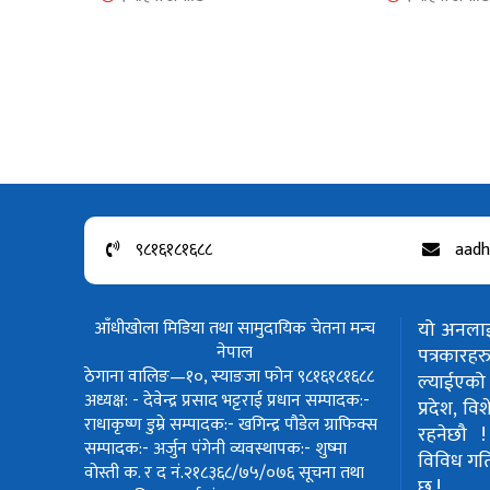
९८१६१८१६८८
aadh
आँधीखोला मिडिया तथा सामुदायिक चेतना मन्च
यो अनलाईन
नेपाल
पत्रकार
ठेगाना वालिङ—१०, स्याङजा फोन ९८१६१८१६८८
ल्याईएको 
अध्यक्ष: - देवेन्द्र प्रसाद भट्टराई
प्रधान सम्पादक:-
प्रदेश, वि
राधाकृष्ण डुम्रे
सम्पादक:- खगिन्द्र पौडेल
ग्राफिक्स
रहनेछौ 
सम्पादक:- अर्जुन पंगेनी
व्यवस्थापक:- शुष्मा
विविध गतिवि
वोस्ती
क. र द नं.२१८३६८/७५/०७६
सूचना तथा
छ !