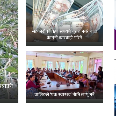
सहकारीको ऋण समयमै चुक्ता नगरे कडा
कानुनी कारबाही गरिने
्राउनै
वालिङले ‘एक स्वास्थ्य’ नीति लागू गर्ने