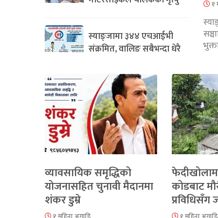
मोटरसाइकल चालकको मृत्यु
१ 
स्या
सञ्
स्याङ्जामा ३४४ एचआईभी
भुक्
संक्रमित, वालिङ सबैभन्दा धेरै
व्यावसायिक समृद्धिको
फेदीखोलाम
योजनासहित चुनावी मैदानमा
कोडबाट मौ
शंकर डुम्रे
प्रविधिसँग
१ महिना अगाडि
१ महिना अगाडि