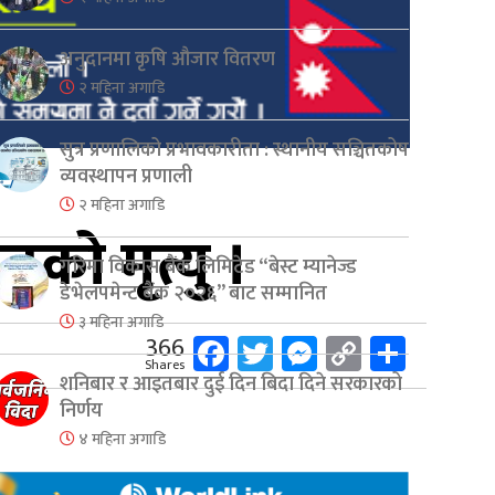
अनुदानमा कृषि औजार वितरण
२ महिना अगाडि
सुत्र प्रणालिको प्रभावकारीता : स्थानीय सञ्चितकोष
व्यवस्थापन प्रणाली
२ महिना अगाडि
धको मृत्यु ।
गरिमा विकास बैंक लिमिटेड “बेस्ट म्यानेज्ड
डेभेलपमेन्ट बैंक २०२६” बाट सम्मानित
३ महिना अगाडि
Facebook
Twitter
Messenger
Copy
Share
366
Shares
Link
शनिबार र आइतबार दुई दिन बिदा दिने सरकारको
निर्णय
४ महिना अगाडि