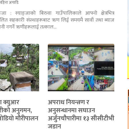
महिना अगाडि
ङ्जा : स्याङ्जाको बिरुवा गाउँपालिकाले आफ्नो क्षेत्रभित्र
चालित सहकारी संस्थाहरूबाट ऋण लिई समयमै सावाँ तथा ब्याज
तानी नगर्ने ऋणीहरूलाई तत्काल…
ा क्युआर
अपराध नियन्त्रण र
रीको अनुगमन,
अनुसन्धानमा सघाउन
 जोडियो मौरीपालन
अर्जुनचौपारीमा १३ सीसीटीभी
जडान