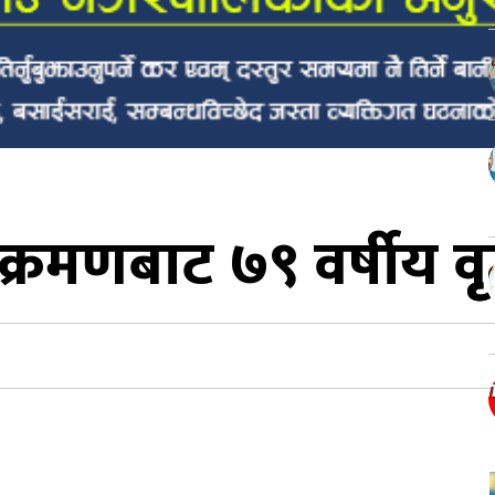
मणबाट ७९ वर्षीय वृृद्