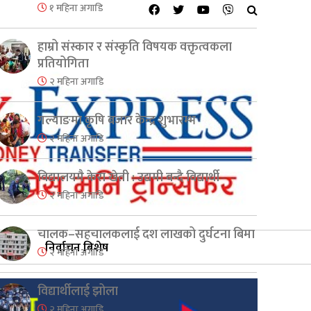
१ महिना अगाडि
हाम्रो संस्कार र संस्कृति विषयक वक्तृत्वकला
प्रतियोगिता
२ महिना अगाडि
गल्याङमा कृषि बजार केन्द्र शुभारम्भ
२ महिना अगाडि
विद्यालयमै केरा खेती : उद्यमी बन्दै विद्यार्थी
२ महिना अगाडि
चालक–सहचालकलाई दश लाखको दुर्घटना बिमा
निर्वाचन बिशेष
२ महिना अगाडि
विद्यार्थीलाई झोला
२ महिना अगाडि