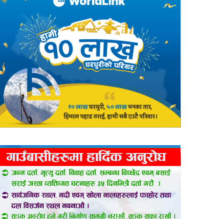
er
are