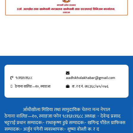
९८१६१८१६८८
aadhikholakhabar@gmail.com
ठेगाना वालिङ—१०, स्याङजा
क. र द नं. २१८३६८/७५/०७६
आँधीखोला मिडिया तथा सामुदायिक चेतना मन्च नेपाल
ठेगाना वालिङ—१०, स्याङजा फोन ९८१६१८१६८८
अध्यक्ष: - देवेन्द्र प्रसाद
भट्टराई
प्रधान सम्पादक:- राधाकृष्ण डुम्रे
सम्पादक:- खगिन्द्र पौडेल
ग्राफिक्स
सम्पादक:- अर्जुन पंगेनी
व्यवस्थापक:- शुष्मा वोस्ती
क. र द