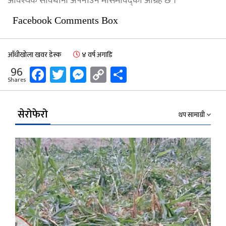
आवश्यक सावधानी अपनाउन मौसमविद्को आग्रह छ ।
Facebook Comments Box
आँधीखोला खवर डेस्क
४ वर्ष अगाडि
Facebook
Twitter
Messenger
Copy
Share
96
Shares
Link
सेरोफेरो
थप सामाग्री