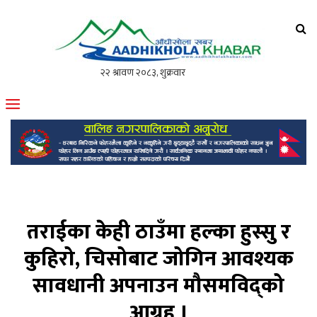
आँधीखोला खवर
मोफसलकै लोकप्रिय अनलाइन पत्रिका
तराईका केही ठाउँमा हल्का हुस्सु र
कुहिरो, चिसोबाट जोगिन आवश्यक
सावधानी अपनाउन मौसमविद्को
आग्रह ।