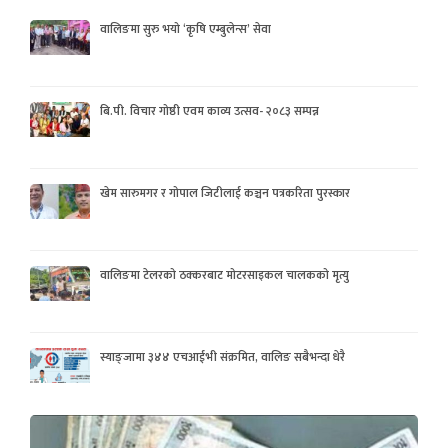
वालिङमा सुरु भयो ‘कृषि एम्बुलेन्स’ सेवा
बि.पी. विचार गोष्ठी एवम काव्य उत्सव- २०८३ सम्पन्न
खेम सारुमगर र गोपाल जिटीलाई कञ्चन पत्रकरिता पुरस्कार
वालिङमा टेलरको ठक्करबाट मोटरसाइकल चालकको मृत्यु
स्याङ्जामा ३४४ एचआईभी संक्रमित, वालिङ सबैभन्दा धेरै