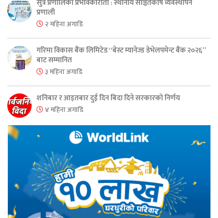
सुत्र प्रणालिको प्रभावकारीता : स्थानीय सञ्चितकोष व्यवस्थापन
प्रणाली
२ महिना अगाडि
गरिमा विकास बैंक लिमिटेड “बेस्ट म्यानेज्ड डेभेलपमेन्ट बैंक २०२६”
बाट सम्मानित
३ महिना अगाडि
शनिबार र आइतबार दुई दिन बिदा दिने सरकारको निर्णय
४ महिना अगाडि