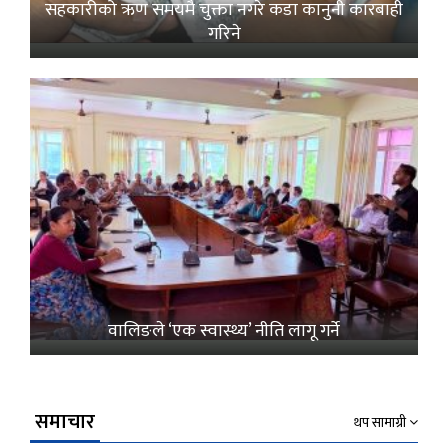
सहकारीको ऋण समयमै चुक्ता नगरे कडा कानुनी कारबाही
गरिने
वालिङले ‘एक स्वास्थ्य’ नीति लागू गर्ने
समाचार
थप सामाग्री