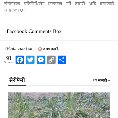
संगठनका प्रतिनिधिसँग छलफल गर्ने तयारी अघि बढाएको
जनाएको छ ।
Facebook Comments Box
आँधीखोला खवर डेस्क
४ वर्ष अगाडि
Facebook
Twitter
Messenger
Copy
Share
91
Shares
Link
सेरोफेरो
थप सामाग्री