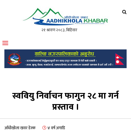
आँधीखोला खवर
मोफसलकै लोकप्रिय अनलाइन पत्रिका
स्ववियु निर्वाचन फागुन २८ मा गर्न
प्रस्ताव ।
आँधीखोला खवर डेस्क
४ वर्ष अगाडि