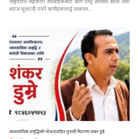
सञ्चालित सहकारी संस्थाहरूबाट ऋण लिई समयमै सावाँ तथा
ब्याज भुक्तानी नगर्ने ऋणीहरूलाई तत्काल…
व्यावसायिक समृद्धिको योजनासहित चुनावी मैदानमा शंकर डुम्रे