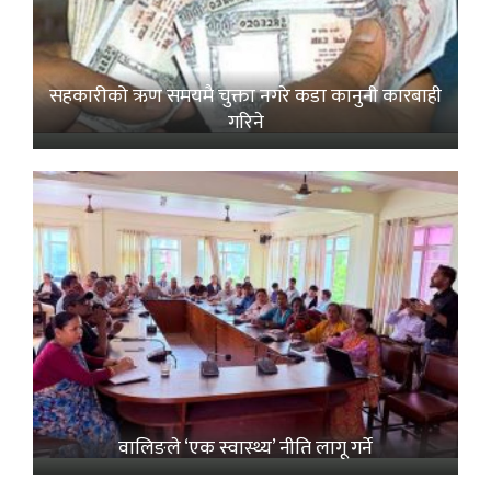
सहकारीको ऋण समयमै चुक्ता नगरे कडा कानुनी कारबाही
गरिने
वालिङले ‘एक स्वास्थ्य’ नीति लागू गर्ने