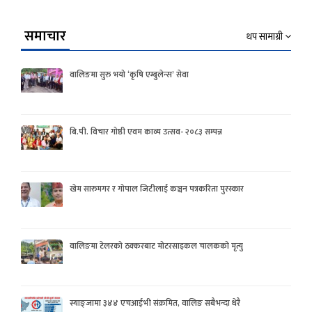
समाचार
थप सामाग्री
वालिङमा सुरु भयो ‘कृषि एम्बुलेन्स’ सेवा
बि.पी. विचार गोष्ठी एवम काव्य उत्सव- २०८३ सम्पन्न
खेम सारुमगर र गोपाल जिटीलाई कञ्चन पत्रकरिता पुरस्कार
वालिङमा टेलरको ठक्करबाट मोटरसाइकल चालकको मृत्यु
स्याङ्जामा ३४४ एचआईभी संक्रमित, वालिङ सबैभन्दा धेरै