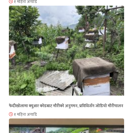
१ महिना अगाडि
फेदीखोलामा क्युआर कोडबाट मौरीको अनुगमन, प्रविधिसँग जोडियो मौरीपालन
१ महिना अगाडि