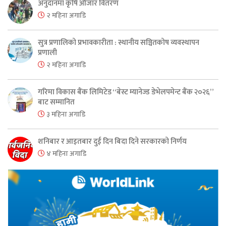
अनुदानमा कृषि औजार वितरण
२ महिना अगाडि
सुत्र प्रणालिको प्रभावकारीता : स्थानीय सञ्चितकोष व्यवस्थापन
प्रणाली
२ महिना अगाडि
गरिमा विकास बैंक लिमिटेड “बेस्ट म्यानेज्ड डेभेलपमेन्ट बैंक २०२६”
बाट सम्मानित
३ महिना अगाडि
शनिबार र आइतबार दुई दिन बिदा दिने सरकारको निर्णय
४ महिना अगाडि