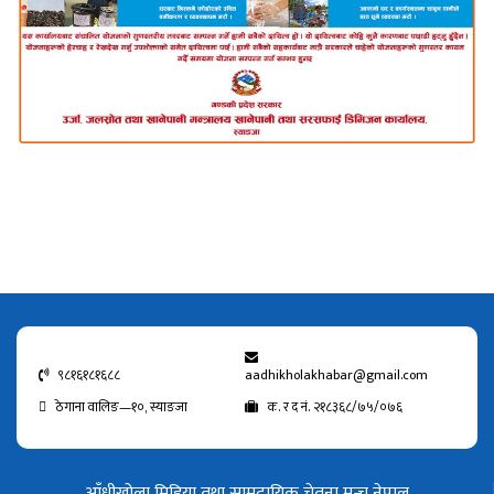
९८१६१८१६८८
aadhikholakhabar@gmail.com
ठेगाना वालिङ—१०, स्याङजा
क. र द नं. २१८३६८/७५/०७६
आँधीखोला मिडिया तथा सामुदायिक चेतना मन्च नेपाल