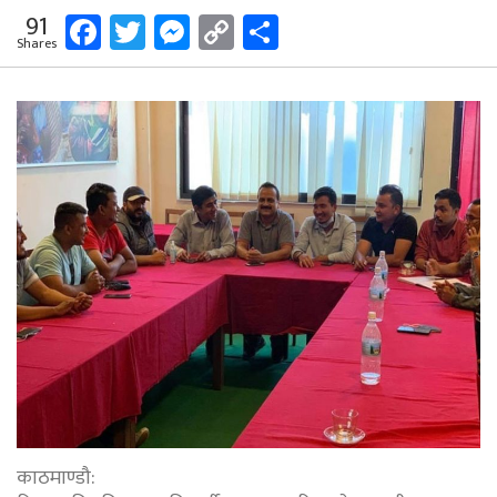
Facebook
Twitter
Messenger
Copy
Share
91
Shares
Link
काठमाण्डौ: