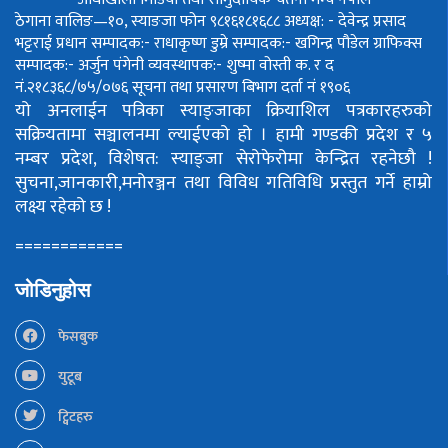
ठेगाना वालिङ—१०, स्याङजा फोन ९८१६१८१६८८
अध्यक्ष: - देवेन्द्र प्रसाद
भट्टराई
प्रधान सम्पादक:- राधाकृष्ण डुम्रे
सम्पादक:- खगिन्द्र पौडेल
ग्राफिक्स
सम्पादक:- अर्जुन पंगेनी
व्यवस्थापक:- शुष्मा वोस्ती
क. र द
नं.२१८३६८/७५/०७६
सूचना तथा प्रसारण बिभाग दर्ता नं १९०६
यो अनलाईन पत्रिका स्याङ्जाका क्रियाशिल पत्रकारहरुको
सक्रियतामा सञ्चालनमा ल्याईएको हो ।
हामी गण्डकी प्रदेश र ५
नम्बर प्रदेश, विशेषत: स्याङ्जा सेरोफेरोमा केन्द्रित रहनेछौ !
सुचना,जानकारी,मनोरञ्जन तथा विविध गतिविधि प्रस्तुत गर्ने हाम्रो
लक्ष्य रहेको छ !
============
जोडिनुहोस
फेसबुक
युटूब
ट्विटहरु