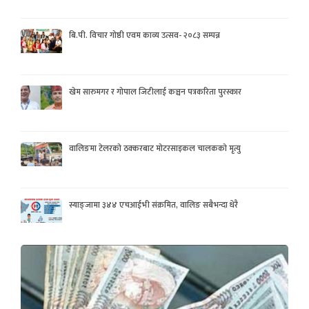
बि.पी. विचार गोष्ठी एवम काव्य उत्सव- २०८३ सम्पन्न
खेम सारुमगर र गोपाल जिटीलाई कञ्चन पत्रकरिता पुरस्कार
वालिङमा टेलरको ठक्करबाट मोटरसाइकल चालकको मृत्यु
स्याङ्जामा ३४४ एचआईभी संक्रमित, वालिङ सबैभन्दा धेरै