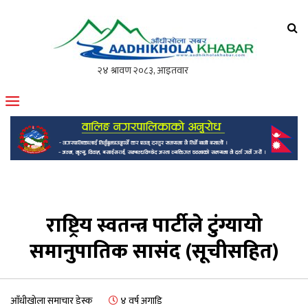
आँधीखोला खवर
मोफसलकै लोकप्रिय अनलाइन पत्रिका
राष्ट्रिय स्वतन्त्र पार्टीले टुंग्यायो
समानुपातिक सासंद (सूचीसहित)
आँधीखोला समाचार डेस्क
४ वर्ष अगाडि