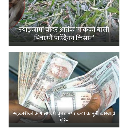
स्याङ्जामा बाँदर आतंक ‘पाकेको बाली
भित्राउनै पाउँदैनन् किसान’
सहकारीको ऋण समयमै चुक्ता नगरे कडा कानुनी कारबाही
गरिने