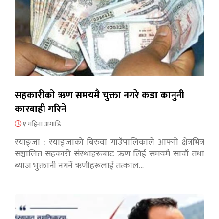
सहकारीको ऋण समयमै चुक्ता नगरे कडा कानुनी
कारबाही गरिने
१ महिना अगाडि
स्याङ्जा : स्याङ्जाको बिरुवा गाउँपालिकाले आफ्नो क्षेत्रभित्र
सञ्चालित सहकारी संस्थाहरूबाट ऋण लिई समयमै सावाँ तथा
ब्याज भुक्तानी नगर्ने ऋणीहरूलाई तत्काल…