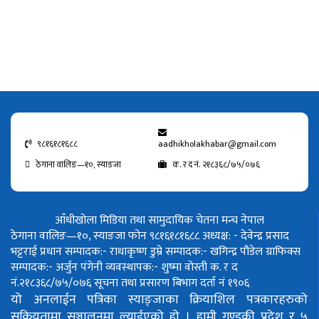
९८१६१८१६८८
aadhikholakhabar@gmail.com
ठेगाना वालिङ—१०, स्याङजा
क. र द नं. २१८३६८/७५/०७६
आँधीखोला मिडिया तथा सामुदायिक चेतना मन्च नेपाल
ठेगाना वालिङ—१०, स्याङजा फोन ९८१६१८१६८८
अध्यक्ष: - देवेन्द्र प्रसाद
भट्टराई
प्रधान सम्पादक:- राधाकृष्ण डुम्रे
सम्पादक:- खगिन्द्र पौडेल
ग्राफिक्स
सम्पादक:- अर्जुन पंगेनी
व्यवस्थापक:- शुष्मा वोस्ती
क. र द
नं.२१८३६८/७५/०७६
सूचना तथा प्रसारण बिभाग दर्ता नं १९०६
यो अनलाईन पत्रिका स्याङ्जाका क्रियाशिल पत्रकारहरुको
सक्रियतामा सञ्चालनमा ल्याईएको हो ।
हामी गण्डकी प्रदेश र ५