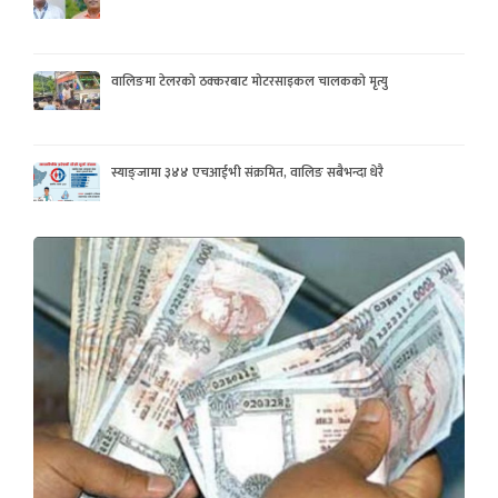
वालिङमा टेलरको ठक्करबाट मोटरसाइकल चालकको मृत्यु
स्याङ्जामा ३४४ एचआईभी संक्रमित, वालिङ सबैभन्दा धेरै