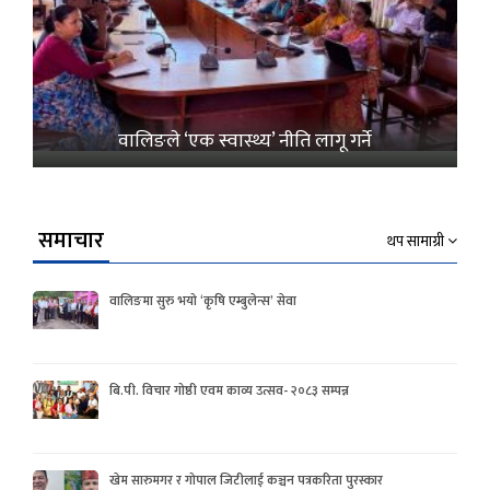
वालिङले ‘एक स्वास्थ्य’ नीति लागू गर्ने
समाचार
थप सामाग्री
वालिङमा सुरु भयो ‘कृषि एम्बुलेन्स’ सेवा
बि.पी. विचार गोष्ठी एवम काव्य उत्सव- २०८३ सम्पन्न
खेम सारुमगर र गोपाल जिटीलाई कञ्चन पत्रकरिता पुरस्कार