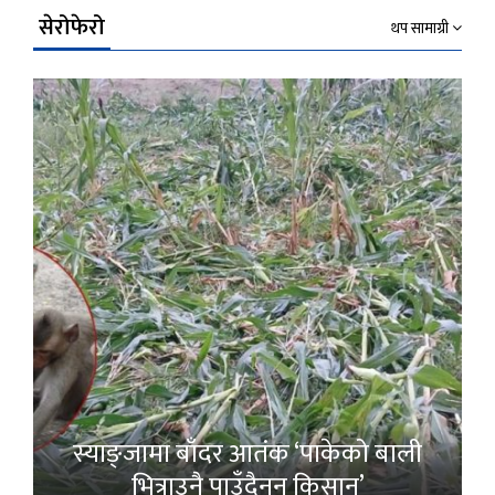
सेरोफेरो
थप सामाग्री
स्याङ्जामा बाँदर आतंक ‘पाकेको बाली
भित्राउनै पाउँदैनन् किसान’