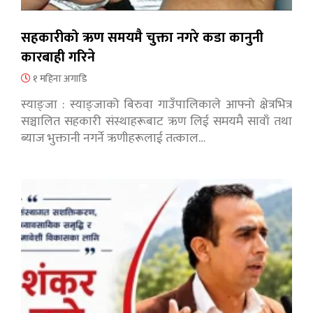
सहकारीको ऋण समयमै चुक्ता नगरे कडा कानुनी
कारबाही गरिने
१ महिना अगाडि
स्याङ्जा : स्याङ्जाको बिरुवा गाउँपालिकाले आफ्नो क्षेत्रभित्र
सञ्चालित सहकारी संस्थाहरूबाट ऋण लिई समयमै सावाँ तथा
ब्याज भुक्तानी नगर्ने ऋणीहरूलाई तत्काल…