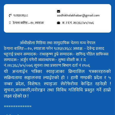
९८१६१८१६८८
aadhikholakhabar@gmail.com
ठेगाना वालिङ—१०, स्याङजा
क. र द नं. २१८३६८/७५/०७६
आँधीखोला मिडिया तथा सामुदायिक चेतना मन्च नेपाल
ठेगाना वालिङ—१०, स्याङजा फोन ९८१६१८१६८८
अध्यक्ष: - देवेन्द्र प्रसाद
भट्टराई
प्रधान सम्पादक:- राधाकृष्ण डुम्रे
सम्पादक:- खगिन्द्र पौडेल
ग्राफिक्स
सम्पादक:- अर्जुन पंगेनी
व्यवस्थापक:- शुष्मा वोस्ती
क. र द
नं.२१८३६८/७५/०७६
सूचना तथा प्रसारण बिभाग दर्ता नं १९०६
यो अनलाईन पत्रिका स्याङ्जाका क्रियाशिल पत्रकारहरुको
सक्रियतामा सञ्चालनमा ल्याईएको हो ।
हामी गण्डकी प्रदेश र ५
नम्बर प्रदेश, विशेषत: स्याङ्जा सेरोफेरोमा केन्द्रित रहनेछौ !
सुचना,जानकारी,मनोरञ्जन तथा विविध गतिविधि प्रस्तुत गर्ने हाम्रो
लक्ष्य रहेको छ !
============