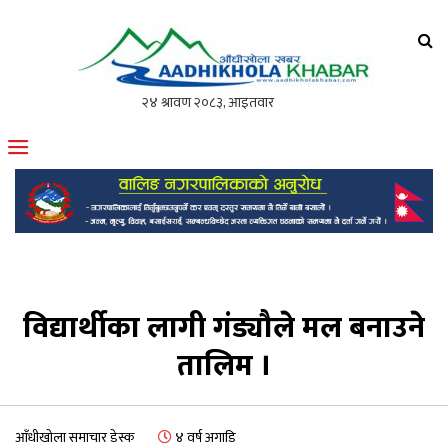
आँधीखोला खवर
मोफसलकै लोकप्रिय अनलाइन पत्रिका
विद्यार्थीका लागी गंड्यौले मल बनाउने
तालिम ।
आँधीखोला समाचार डेस्क
४ वर्ष अगाडि