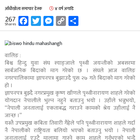
आँधीखोला समाचार डेस्क
४ वर्ष अगाडि
Facebook
Twitter
Messenger
Copy
Share
267
Shares
Link
वालिङ :
बिश्व हिन्दु युवा संघ स्याङ्जाले पृथ्वी जयन्तीको अबसरमा
सार्बजनिक बिदाको माग गरेको छ । संघले आज वालिङ
नगरपालिकामा ज्ञापनपत्र बुझाउदै पुस २७ गते बिदाको माग गरेको
हो ।
ज्ञापनपत्र बुझ्दै नगरप्रमुख कृष्ण खाँणले पृथ्वीनारायण शाहले गरेको
योगदान नेपालीले भुल्न नहुने बताउनु भयो । उहाँले भन्नुभयो,
“नेपाली जनतालाई एकताबद्ध गराउने कामको श्रेय उहाँलाई नै
जान्छ ।”
यस्तै उपप्रमुख कबिता तिवारी गैह्रेले पनि पृथ्वीनारायण शाहले गर्दा
नै नेपालीको राष्ट्रियता बलियो भएको बताउनु भयो । नेपाली
जनातालाई एउटै मालामा गास्ने काम शाहले गर्नुभएको भन्दै