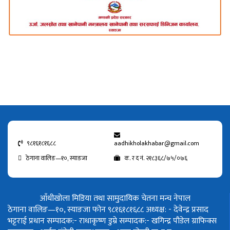
९८१६१८१६८८
aadhikholakhabar@gmail.com
ठेगाना वालिङ—१०, स्याङजा
क. र द नं. २१८३६८/७५/०७६
आँधीखोला मिडिया तथा सामुदायिक चेतना मन्च नेपाल
ठेगाना वालिङ—१०, स्याङजा फोन ९८१६१८१६८८
अध्यक्ष: - देवेन्द्र प्रसाद
भट्टराई
प्रधान सम्पादक:- राधाकृष्ण डुम्रे
सम्पादक:- खगिन्द्र पौडेल
ग्राफिक्स