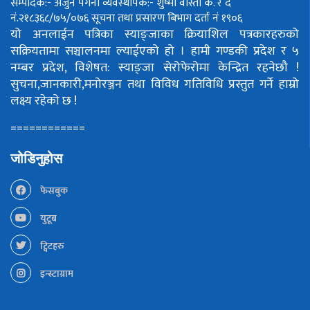
सम्पादक:- अर्जुन पंगेनी
व्यवस्थापक:- शुष्मा वोस्ती
क. र द
नं.२१८३६८/७५/०७६
सूचना तथा प्रसारण बिभाग दर्ता नं १९०६
यो अनलाईन पत्रिका स्याङ्जाका क्रियाशिल पत्रकारहरुको
सक्रियतामा सञ्चालनमा ल्याईएको हो ।
हामी गण्डकी प्रदेश र ५
नम्बर प्रदेश, विशेषत: स्याङ्जा सेरोफेरोमा केन्द्रित रहनेछौ !
सुचना,जानकारी,मनोरञ्जन तथा विविध गतिविधि प्रस्तुत गर्ने हाम्रो
लक्ष्य रहेको छ !
============
जोडिनुहोस
फेसबुक
युटूब
ट्विटहरु
इन्स्टाग्राम