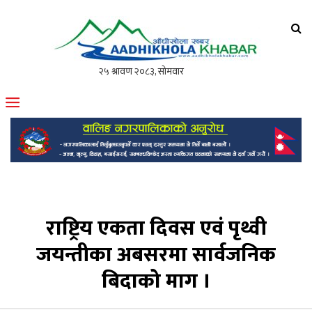
आँधीखोला खवर
मोफसलकै लोकप्रिय अनलाइन पत्रिका
राष्ट्रिय एकता दिवस एवं पृथ्वी
जयन्तीका अबसरमा सार्वजनिक
बिदाको माग ।