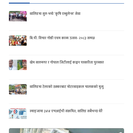
वालिङमा सुरु भयो ‘कृषि एम्बुलेन्स’ सेवा
बि.पी. विचार गोष्ठी एवम काव्य उत्सव- २०८३ सम्पन्न
खेम सारुमगर र गोपाल जिटीलाई कञ्चन पत्रकरिता पुरस्कार
वालिङमा टेलरको ठक्करबाट मोटरसाइकल चालकको मृत्यु
स्याङ्जामा ३४४ एचआईभी संक्रमित, वालिङ सबैभन्दा धेरै