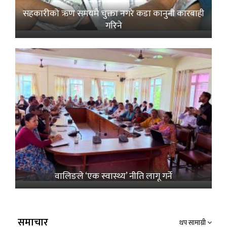
सहकारीको ऋण समयमै चुक्ता नगरे कडा कानुनी कारबाही
गरिने
वालिङले ‘एक स्वास्थ्य’ नीति लागू गर्ने
समाचार
थप सामाग्री