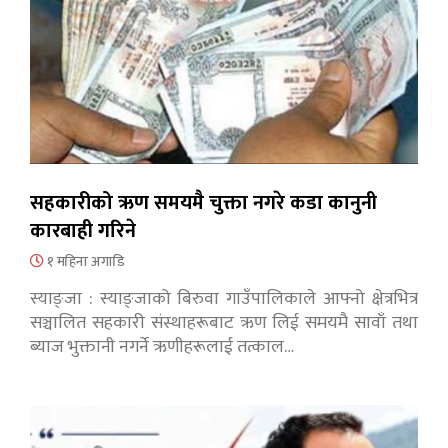
सहकारीको ऋण समयमै चुक्ता नगरे कडा कानुनी
कारबाही गरिने
१ महिना अगाडि
स्याङ्जा : स्याङ्जाको बिरुवा गाउँपालिकाले आफ्नो क्षेत्रभित्र
सञ्चालित सहकारी संस्थाहरूबाट ऋण लिई समयमै सावाँ तथा
ब्याज भुक्तानी नगर्ने ऋणीहरूलाई तत्काल…