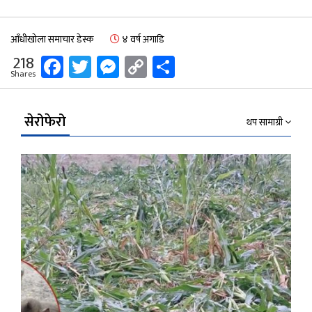
आँधीखोला समाचार डेस्क
४ वर्ष अगाडि
Facebook
Twitter
Messenger
Copy
Share
218
Shares
Link
सेरोफेरो
थप सामाग्री