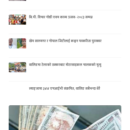
बि.पी. विचार गोष्ठी एवम काव्य उत्सव- २०८३ सम्पन्न
खेम सारुमगर र गोपाल जिटीलाई कञ्चन पत्रकरिता पुरस्कार
वालिङमा टेलरको ठक्करबाट मोटरसाइकल चालकको मृत्यु
स्याङ्जामा ३४४ एचआईभी संक्रमित, वालिङ सबैभन्दा धेरै