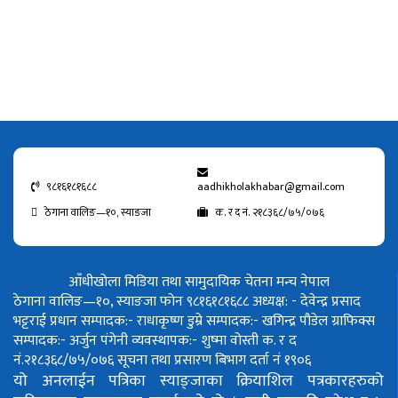
९८१६१८१६८८
aadhikholakhabar@gmail.com
ठेगाना वालिङ—१०, स्याङजा
क. र द नं. २१८३६८/७५/०७६
आँधीखोला मिडिया तथा सामुदायिक चेतना मन्च नेपाल
ठेगाना वालिङ—१०, स्याङजा फोन ९८१६१८१६८८
अध्यक्ष: - देवेन्द्र प्रसाद
भट्टराई
प्रधान सम्पादक:- राधाकृष्ण डुम्रे
सम्पादक:- खगिन्द्र पौडेल
ग्राफिक्स
सम्पादक:- अर्जुन पंगेनी
व्यवस्थापक:- शुष्मा वोस्ती
क. र द
नं.२१८३६८/७५/०७६
सूचना तथा प्रसारण बिभाग दर्ता नं १९०६
यो अनलाईन पत्रिका स्याङ्जाका क्रियाशिल पत्रकारहरुको