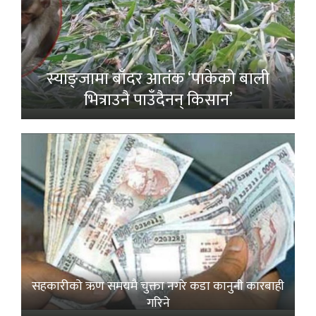
स्याङ्जामा बाँदर आतंक ‘पाकेको बाली
भित्राउनै पाउँदैनन् किसान’
सहकारीको ऋण समयमै चुक्ता नगरे कडा कानुनी कारबाही
गरिने