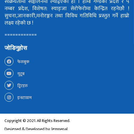
सक्रियतामा सञ्चालनमा ल्याईएको हो ।
हामी गण्डकी प्रदेश र ५
नम्बर प्रदेश, विशेषत: स्याङ्जा सेरोफेरोमा केन्द्रित रहनेछौ !
सुचना,जानकारी,मनोरञ्जन तथा विविध गतिविधि प्रस्तुत गर्ने हाम्रो
लक्ष्य रहेको छ !
============
जोडिनुहोस
फेसबुक
युटूब
ट्विटहरु
इन्स्टाग्राम
Copyright © 2021. All Rights Reserved.
Designed & Developed by:
lgmnepal