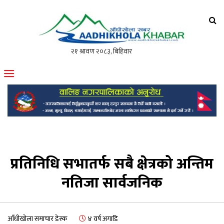
आँधीखोला खवर
मोफसलकै लोकप्रिय अनलाइन पत्रिका
प्रतिनिधि सभातर्फ सबै क्षेत्रको अन्तिम
नतिजा सार्वजनिक
आँधीखोला समाचार डेस्क
४ वर्ष अगाडि