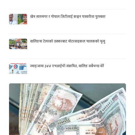
खेम सारुमगर र गोपाल जिटीलाई कञ्चन पत्रकरिता पुरस्कार
वालिङमा टेलरको ठक्करबाट मोटरसाइकल चालकको मृत्यु
स्याङ्जामा ३४४ एचआईभी संक्रमित, वालिङ सबैभन्दा धेरै