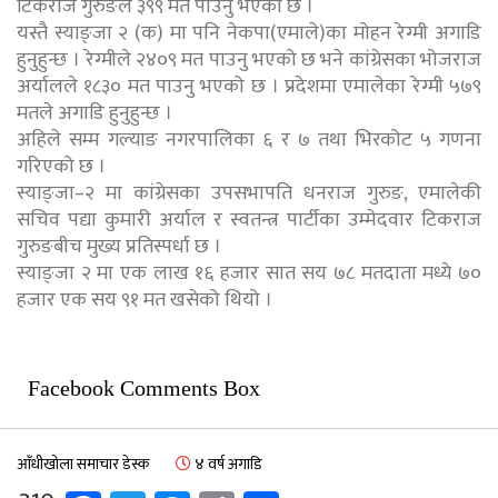
टिकराज गुरुङले ३९९ मत पाउनु भएको छ ।
यस्तै स्याङ्जा २ (क) मा पनि नेकपा(एमाले)का मोहन रेग्मी अगाडि
हुनुहुन्छ । रेग्मीले २४०९ मत पाउनु भएको छ भने कांग्रेसका भोजराज
अर्यालले १८३० मत पाउनु भएको छ । प्रदेशमा एमालेका रेग्मी ५७९
मतले अगाडि हुनुहुन्छ ।
अहिले सम्म गल्याङ नगरपालिका ६ र ७ तथा भिरकोट ५ गणना
गरिएको छ ।
स्याङ्जा–२ मा कांग्रेसका उपसभापति धनराज गुरुङ, एमालेकी
सचिव पद्या कुमारी अर्याल र स्वतन्त्र पार्टीका उम्मेदवार टिकराज
गुरुङबीच मुख्य प्रतिस्पर्धा छ ।
स्याङ्जा २ मा एक लाख १६ हजार सात सय ७८ मतदाता मध्ये ७०
हजार एक सय ९१ मत खसेको थियो ।
Facebook Comments Box
आँधीखोला समाचार डेस्क
४ वर्ष अगाडि