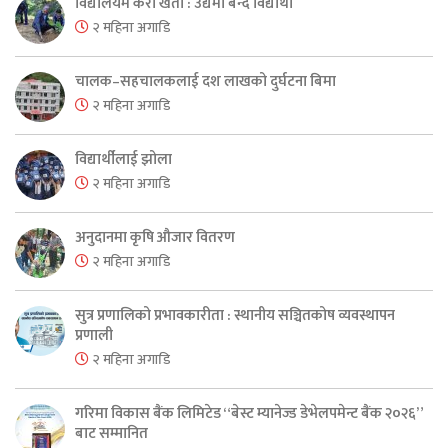
विद्यालयमै केरा खेती : उद्यमी बन्दै विद्यार्थी
२ महिना अगाडि
चालक–सहचालकलाई दश लाखको दुर्घटना बिमा
२ महिना अगाडि
विद्यार्थीलाई झोला
२ महिना अगाडि
अनुदानमा कृषि औजार वितरण
२ महिना अगाडि
सुत्र प्रणालिको प्रभावकारीता : स्थानीय सञ्चितकोष व्यवस्थापन
प्रणाली
२ महिना अगाडि
गरिमा विकास बैंक लिमिटेड “बेस्ट म्यानेज्ड डेभेलपमेन्ट बैंक २०२६”
बाट सम्मानित