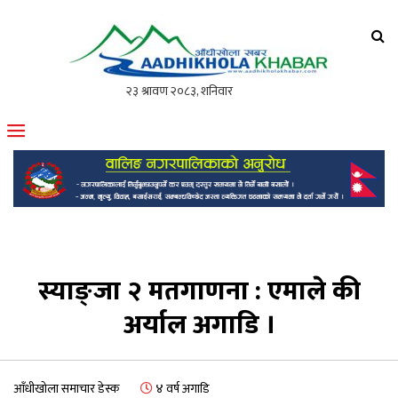
आँधीखोला खवर
मोफसलकै लोकप्रिय अनलाइन पत्रिका
स्याङ्जा २ मतगाणना : एमाले की
अर्याल अगाडि ।
आँधीखोला समाचार डेस्क
४ वर्ष अगाडि