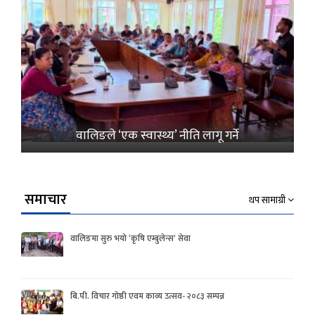
वालिङले ‘एक स्वास्थ्य’ नीति लागू गर्ने
समाचार
थप सामाग्री
वालिङमा सुरु भयो ‘कृषि एम्बुलेन्स’ सेवा
बि.पी. विचार गोष्ठी एवम काव्य उत्सव- २०८३ सम्पन्न