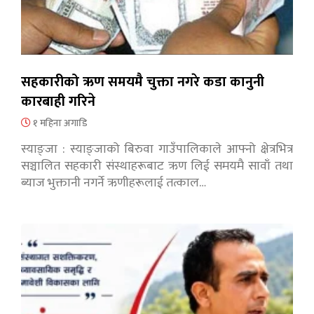
सहकारीको ऋण समयमै चुक्ता नगरे कडा कानुनी
कारबाही गरिने
१ महिना अगाडि
स्याङ्जा : स्याङ्जाको बिरुवा गाउँपालिकाले आफ्नो क्षेत्रभित्र
सञ्चालित सहकारी संस्थाहरूबाट ऋण लिई समयमै सावाँ तथा
ब्याज भुक्तानी नगर्ने ऋणीहरूलाई तत्काल…