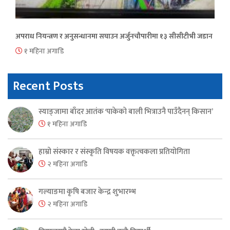
अपराध नियन्त्रण र अनुसन्धानमा सघाउन अर्जुनचौपारीमा १३ सीसीटीभी जडान
१ महिना अगाडि
Recent Posts
स्याङ्जामा बाँदर आतंक ‘पाकेको बाली भित्राउनै पाउँदैनन् किसान’
१ महिना अगाडि
हाम्रो संस्कार र संस्कृति विषयक वक्तृत्वकला प्रतियोगिता
२ महिना अगाडि
गल्याङमा कृषि बजार केन्द्र शुभारम्भ
२ महिना अगाडि