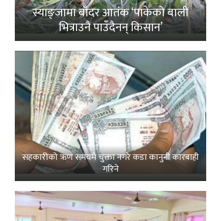
स्याङ्जामा बाँदर आतंक ‘पाकेको बाली
भित्राउनै पाउँदैनन् किसान’
सहकारीको ऋण समयमै चुक्ता नगरे कडा कानुनी कारबाही
गरिने