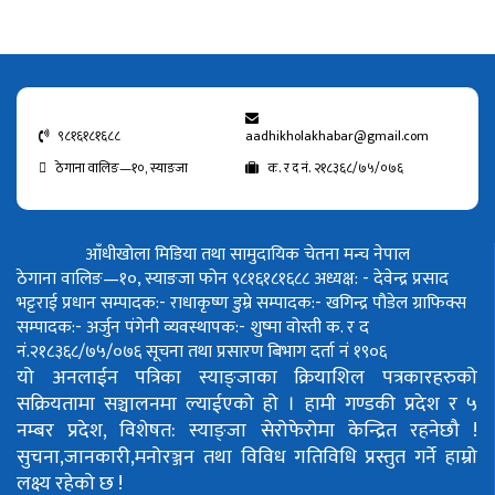
९८१६१८१६८८
aadhikholakhabar@gmail.com
ठेगाना वालिङ—१०, स्याङजा
क. र द नं. २१८३६८/७५/०७६
आँधीखोला मिडिया तथा सामुदायिक चेतना मन्च नेपाल
ठेगाना वालिङ—१०, स्याङजा फोन ९८१६१८१६८८
अध्यक्ष: - देवेन्द्र प्रसाद
भट्टराई
प्रधान सम्पादक:- राधाकृष्ण डुम्रे
सम्पादक:- खगिन्द्र पौडेल
ग्राफिक्स
सम्पादक:- अर्जुन पंगेनी
व्यवस्थापक:- शुष्मा वोस्ती
क. र द
नं.२१८३६८/७५/०७६
सूचना तथा प्रसारण बिभाग दर्ता नं १९०६
यो अनलाईन पत्रिका स्याङ्जाका क्रियाशिल पत्रकारहरुको
सक्रियतामा सञ्चालनमा ल्याईएको हो ।
हामी गण्डकी प्रदेश र ५
नम्बर प्रदेश, विशेषत: स्याङ्जा सेरोफेरोमा केन्द्रित रहनेछौ !
सुचना,जानकारी,मनोरञ्जन तथा विविध गतिविधि प्रस्तुत गर्ने हाम्रो
लक्ष्य रहेको छ !