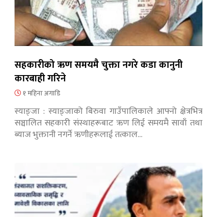
सहकारीको ऋण समयमै चुक्ता नगरे कडा कानुनी
कारबाही गरिने
१ महिना अगाडि
स्याङ्जा : स्याङ्जाको बिरुवा गाउँपालिकाले आफ्नो क्षेत्रभित्र
सञ्चालित सहकारी संस्थाहरूबाट ऋण लिई समयमै सावाँ तथा
ब्याज भुक्तानी नगर्ने ऋणीहरूलाई तत्काल…