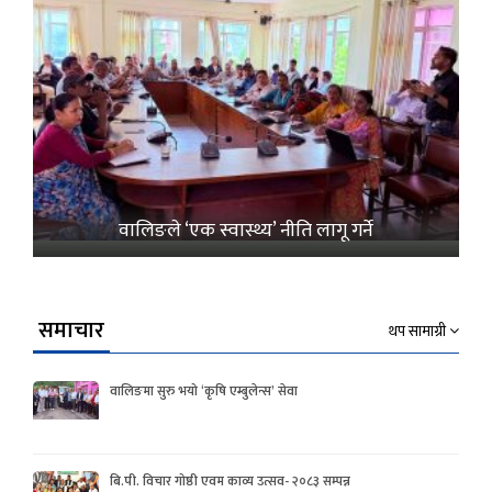
वालिङले ‘एक स्वास्थ्य’ नीति लागू गर्ने
समाचार
थप सामाग्री
वालिङमा सुरु भयो ‘कृषि एम्बुलेन्स’ सेवा
बि.पी. विचार गोष्ठी एवम काव्य उत्सव- २०८३ सम्पन्न