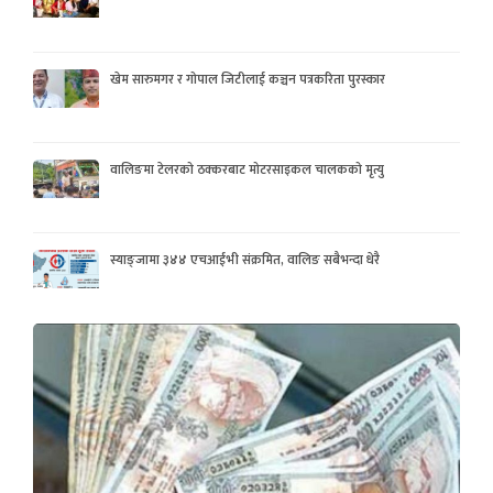
खेम सारुमगर र गोपाल जिटीलाई कञ्चन पत्रकरिता पुरस्कार
वालिङमा टेलरको ठक्करबाट मोटरसाइकल चालकको मृत्यु
स्याङ्जामा ३४४ एचआईभी संक्रमित, वालिङ सबैभन्दा धेरै