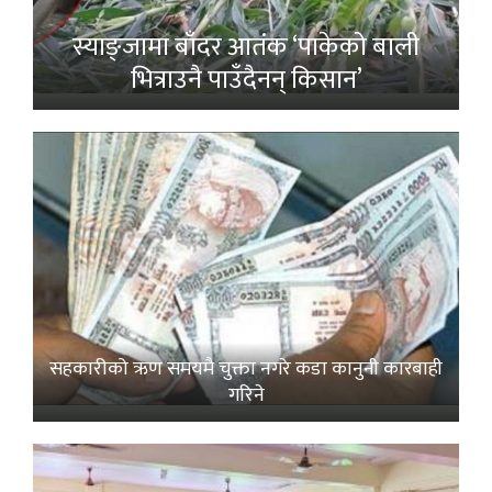
स्याङ्जामा बाँदर आतंक ‘पाकेको बाली
भित्राउनै पाउँदैनन् किसान’
सहकारीको ऋण समयमै चुक्ता नगरे कडा कानुनी कारबाही
गरिने