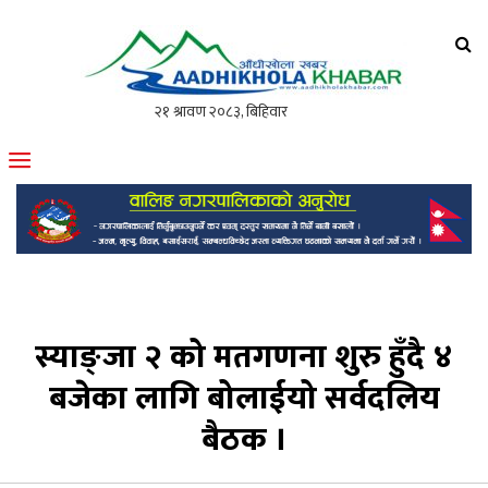
आँधीखोला खवर
मोफसलकै लोकप्रिय अनलाइन पत्रिका
स्याङ्जा २ को मतगणना शुरु हुँदै ४
बजेका लागि बोलाईयो सर्वदलिय
बैठक ।