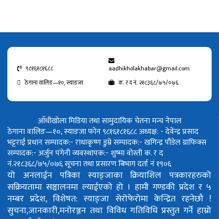
९८१६१८१६८८
aadhikholakhabar@gmail.com
ठेगाना वालिङ—१०, स्याङजा
क. र द नं. २१८३६८/७५/०७६
आँधीखोला मिडिया तथा सामुदायिक चेतना मन्च नेपाल
ठेगाना वालिङ—१०, स्याङजा फोन ९८१६१८१६८८
अध्यक्ष: - देवेन्द्र प्रसाद
भट्टराई
प्रधान सम्पादक:- राधाकृष्ण डुम्रे
सम्पादक:- खगिन्द्र पौडेल
ग्राफिक्स
सम्पादक:- अर्जुन पंगेनी
व्यवस्थापक:- शुष्मा वोस्ती
क. र द
नं.२१८३६८/७५/०७६
सूचना तथा प्रसारण बिभाग दर्ता नं १९०६
यो अनलाईन पत्रिका स्याङ्जाका क्रियाशिल पत्रकारहरुको
सक्रियतामा सञ्चालनमा ल्याईएको हो ।
हामी गण्डकी प्रदेश र ५
नम्बर प्रदेश, विशेषत: स्याङ्जा सेरोफेरोमा केन्द्रित रहनेछौ !
सुचना,जानकारी,मनोरञ्जन तथा विविध गतिविधि प्रस्तुत गर्ने हाम्रो