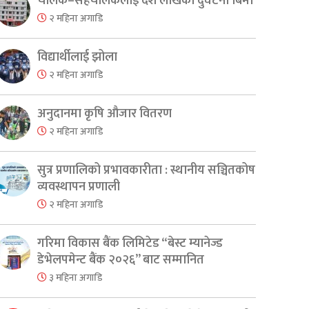
चालक–सहचालकलाई दश लाखको दुर्घटना बिमा
२ महिना अगाडि
विद्यार्थीलाई झोला
२ महिना अगाडि
अनुदानमा कृषि औजार वितरण
२ महिना अगाडि
सुत्र प्रणालिको प्रभावकारीता : स्थानीय सञ्चितकोष
व्यवस्थापन प्रणाली
२ महिना अगाडि
गरिमा विकास बैंक लिमिटेड “बेस्ट म्यानेज्ड
डेभेलपमेन्ट बैंक २०२६” बाट सम्मानित
३ महिना अगाडि