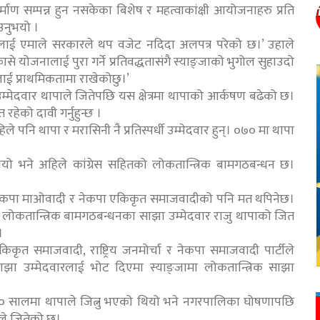
िर्माण सम्पन्न हुन नसकेका बिशेष र महत्वाकांक्षी आयोजनाहरु प्रति
ाउनुभयो ।
लाई एमाले सरकारले थप वजेट नदिदा अलपत्र परेको छ।’ उहाले
 योजनालाई पुरा गर्ने प्रतिवद्धतासंगै स्याङ्जाको भुगोल सुहाउदो
ई प्राथमिकतामा राखेकोछु।’
उम्मेदवार थापाले जितेपछि यस क्षेत्रमा थापाको आर्कषण बढेको छ।
ेको दावी गर्नुहुन्छ ।
नि थापा र मरासिनी नै प्रतिस्पर्धी उम्मेदवार हुन्। ०७० मा थापा
ो भने अहिले कांग्रेस सहितको लोकतान्त्रिक बामगठबन्धन छ।
 नेकपा माओवादी र नेकपा एकिकृत समाजवादीको पनि मत थपिनेछ।
त्रमा लोकतान्त्रिक बामगठबन्धनका साझा उम्मेदवार राजु थापाको जित
।
 एकिकृत समाजवादी, राष्ट्रिय जनमोर्चा र नेकपा समाजवादी पार्टीले
ा साझा उम्मेदवारलाई भोट दिएमा स्याङ्जामा लोकतान्त्रिक साझा
 २०७० सालमा थापाले जित्नु भएको थियो भने नगरपालिका घोषणापछि
ले जितेको छ।