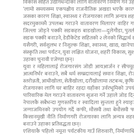
विकास सहित उद्योगधन्दाका लागि वातावरण निर्माण गर्ने उह
‘लामो समयसम्म एकपक्षीय राजनीतिक अखडा भएकै कारण 
जसका कारण शिक्षा, स्वास्थ्य र रोजगारका लागि अन्यत्र शहर 
सदरमुकाममै उपलब्ध गराउने वातावरण मिलाएर वाहिर गएकाल
जिल्ला जोड्ने पक्की सडकहरु बाडखोला—दुलेगौडा, पुतल
सडक पक्की बनाउने, डेडीकेटेड सहितको २ लेनको सिद्धार्थ राज
यसैगरी, सर्वशुलभ र निशुल्क शिक्षा, स्वास्थ्य, खाद्य, खानेप
संस्कृति तथा पर्यटन, युवा लक्षित योजना, शहरी विकास, सु
उहाका चुनावी एजेण्डा छ्न्।
युवा र महिलालाई रोजगारसंग जोडी आयआर्जन र सीपमू
आत्मनिर्भर बनाउने, सबै धर्म सम्प्रदायलाई समान शिक्
स्तरोन्नती, आधीखोला, सेतीखोला, दरौंखोलामा तटबन्ध, कृष
रोजगारका लागि घर बाहिर रहदा यहाँका उर्वरभूमिको उ
पारिवारिक मेल गराउने वातावरण सृजना गर्ने उहाले जोड दि
नेपालकै सबैभन्दा गुणस्तरीय र स्वादिला सुन्तला हुने स्या
जग्गाजमिनको उपयोग गर्दे कफी, मौसमी तथा बेमौसमी फ
किसानमुखी नीति निर्माणगरी रोजगारका लागि अन्यत्र शहरम
बनाउने उहाका प्रतिवद्धता छन्।
एशियाकै पहिलो नमूना पर्यटकीय गाउँ शिरुवारी, निर्माणाधिन