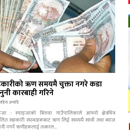
कारीको ऋण समयमै चुक्ता नगरे कडा
नुनी कारबाही गरिने
महिना अगाडि
ङ्जा : स्याङ्जाको बिरुवा गाउँपालिकाले आफ्नो क्षेत्रभित्र
चालित सहकारी संस्थाहरूबाट ऋण लिई समयमै सावाँ तथा ब्याज
तानी नगर्ने ऋणीहरूलाई तत्काल…