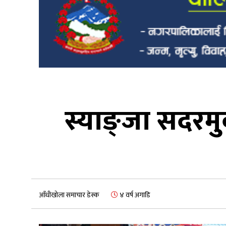
स्याङ्जा सदरमु
आँधीखोला समाचार डेस्क
४ वर्ष अगाडि