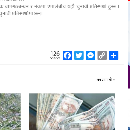
क बामगठबन्धन र नेकपा एमालेबीच यहाँ चुनावी प्रतिस्पर्धा हुन्छ ।
ुनावी प्रतिस्पर्धामा छन्।
Facebook
Twitter
Messeng
Copy
Sh
126
Shares
Link
थप सामाग्री