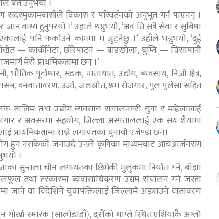
ाँले बताउनुभयो ।
सदरमुकामबासीले विकास र परिवर्तनको अनुभूत गर्न पाएनन् ।
जान वाध्य हुनुपरयो ।’ उहाले थप्नुभयोे, ‘अव ति सबै सेवा र सुबिधा
ाई पनि फर्काउने काममा म जुट्नेछु ।’ उहाँले भन्नुभयो, ‘दुई
ीखेत — कार्कीनेटा, छोरेपाटन — बाडखोला, घुम्ति — चिसापानी
मार्ग मेरोे प्राथमिकतामा छन् ।’
ानी, भौतिक पूर्वाधार, सडक, यातायात, उद्योग, ब्यवसाय, निजी क्षेत्र,
शासन, वनवातावरण, उर्जा, जलस्रोत, श्रम रोजगार, पुल पुलेसा सहित
लक तालिम तथा उद्योग ब्यवसाय संचालनगरी युवा र महिलालाई
षा, रोजगार र अवसरमा सहयोग, जिल्ला अस्पताललाई एक सय शैयामा
िलाई प्राथमिकतामा राख्ने लगायतका चुनावी एजेण्डा छन।
पयोग हुन नसकेको जनाउदै उनले कृषिका माध्यमबाट आयआर्जनसंग
नुभयो ।
ङ्जाका सुन्तला चीन लगायतका छिमेकी मुलुकमा निर्यात गर्ने, बाँझा
लफूल तथा तरकारमा ब्यवासायिकरण उद्यम संचालन गर्ने जस्ता
ा जाने वा विदेशिने युवापंक्तिलाई जिल्लामै अड्याउने वातावरण
 गोर्खा स्मारक (साल्मेडाडाँ), दरौंको थाप्ले स्थित एशियाकै अग्लो