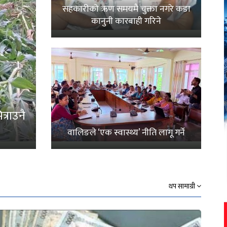
सहकारीको ऋण समयमै चुक्ता नगरे कडा
कानुनी कारबाही गरिने
्राउनै
वालिङले ‘एक स्वास्थ्य’ नीति लागू गर्ने
थप सामाग्री