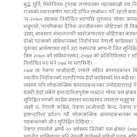
बुद्ध मूर्ति, मिलेनियम ट्रयाक लगायतका महत्वकांक्षी एवं न
राज्यको ध्यानाकर्षण गराउदै उचित सम्बोधन गर्ने उहाले बत
‘म २०७० सालमा निर्वाचित भएपछि सुरुवात गरेका काम
भन्नुभयो, ‘नागरिकका दैनिक जनजीवनसंग जोडिएका ती विकासे
उद्यम, ब्यबसाय संचालनगरी स्वरोजगारसंग जोडिएका कामला
दोश्रो पटकको संबिधानसभा निर्वाचनमा नेपाली कांग्रेसका 
युवाका आर्कषणमा रहने उहा यसपटक आफनो जित सुनिश्चित रह
विस २०७० को संबिधानसभा, २०७४ को प्रतिनिधिसभा र अहिले प
निर्वाचित भए भने ०७४ मा मरासिनी।
०७४ मा नेकपा माओवादी, एमाले सहित बामगठबन्धन थिय
स्थानीय निर्वाचनको मतपरिणाम हेर्दा कांग्रेसको मत बढी छ।
त्यसमा पनि लोकतान्त्रिक बामगठबन्धनका उम्मेदवारलाई
यसरी हेर्दा सबैले इमान्दारितापूर्वक मतदान गरेमा यस क्षे
सुनिश्चित भएको कांग्रेस प्रवक्ता भरतप्रसाद लम्साल भन्नुहुन्छ 
त्यसो त, नेपाली कांग्रेस, नेकपा माओवादी केन्द्र, नेकपा
इमान्दारिता प्रर्दशन गर्दै लोकतान्त्रिक बामगठबन्धनक
गठबन्धनको जीत सुनिश्चित देखिन्छ ।
नेकपा एमालेले झण्डै २० बर्षसम्म जितेको यस क्षेत्रमा
स्थानीय पालिकामा पनि नेपाली कांग्रेसले पहिलो पटक अहि