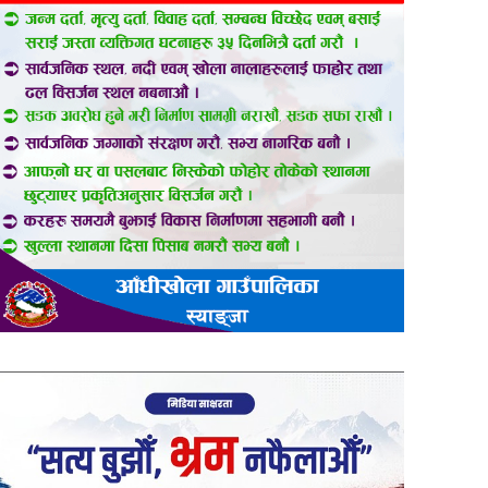
er
are