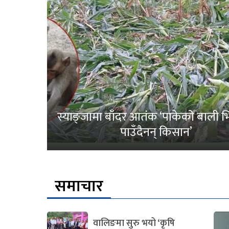
स्याङ्जामा बाँदर आतंक ‘पाकेको बाली भित
पाउँदैनन् किसान’
समाचार
वालिङमा सुरु भयो ‘कृषि