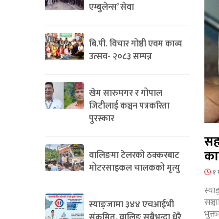
एम्बुलेन्स’ सेवा
बि.पी. विचार गोष्ठी एवम काव्य
उत्सव- २०८३ सम्पन्न
खेम सारुमगर र गोपाल
जिटीलाई कञ्चन पत्रकरिता
पुरस्कार
सह
का
वालिङमा टेलरको ठक्करबाट
मोटरसाइकल चालकको मृत्यु
१ 
स्या
सञ्
स्याङ्जामा ३४४ एचआईभी
भुक्
संक्रमित, वालिङ सबैभन्दा धेरै